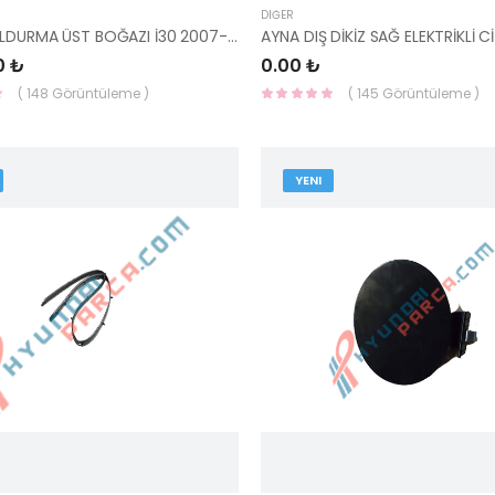
DIĞER
YAKIT DOLDURMA ÜST BOĞAZI İ30 2007-2011 31040-2L900-HMC
0 ₺
0.00 ₺
( 148 Görüntüleme )
( 145 Görüntüleme )
YENI