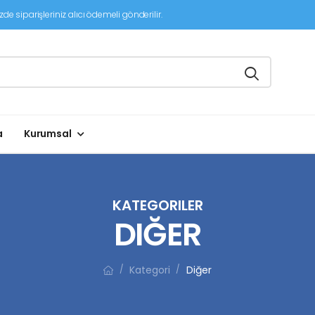
de siparişleriniz alıcı ödemeli gönderilir.
a
Kurumsal
KATEGORILER
DIĞER
Kategori
Diğer
/
/