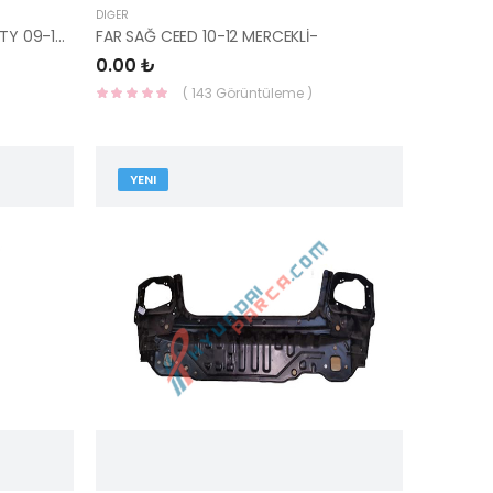
DIĞER
AYNA DIŞ DİKİZ SAĞ ELEKTRİKLİ CİTY 09-12 ÜNİ-AYNA-36-RH-YS
FAR SAĞ CEED 10-12 MERCEKLİ-
0.00 ₺
( 143 Görüntüleme )
YENI