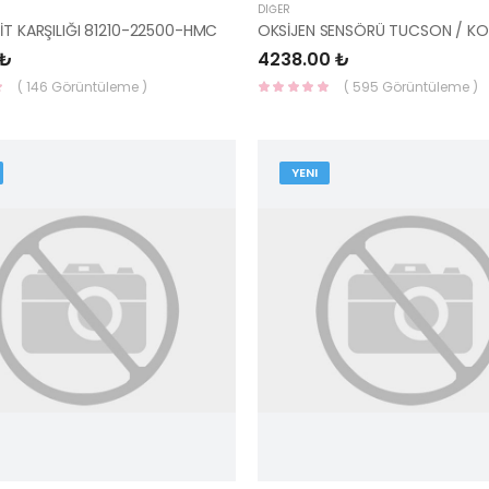
DIĞER
LİT KARŞILIĞI 81210-22500-HMC
 ₺
4238.00 ₺
( 146 Görüntüleme )
( 595 Görüntüleme )
YENI