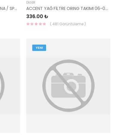
DIĞER
OKSİJEN SENSÖRÜ TUCSON / KONA / SPORTAGE / STONİC 18> DİZEL 39350-2U001-MOBIS
ACCENT YAĞ FİLTRE ORING TAKIMI 06-08 ERA / GETZ 06 26311-2A001-KORE
336.00 ₺
( 481 Görüntüleme )
YENI