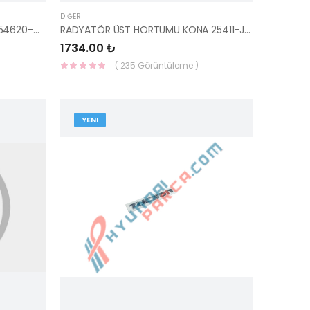
DIĞER
AMORTİSÖR GET DEMİRİ İ20 14- 54620-C8000-HMC
RADYATÖR ÜST HORTUMU KONA 25411-J9000-HMC
1734.00 ₺
( 235 Görüntüleme )
YENI