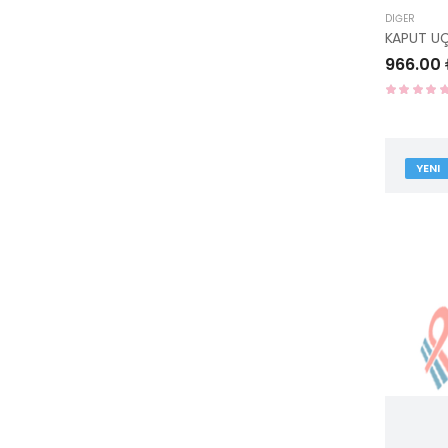
DIĞER
966.00
YENI