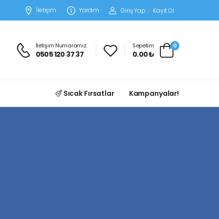
İletişim
Yardım
Giriş Yap
/
Kayıt Ol
İletişim Numaramız:
Sepetim:
0
0505 120 37 37
0.00 ₺
Sıcak Fırsatlar
Kampanyalar!