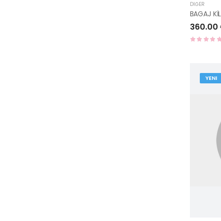
DIĞER
BAGAJ Kİ
360.00
YENI