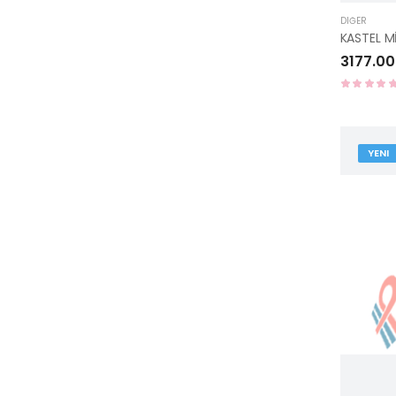
DIĞER
KASTEL M
3177.00
YENI