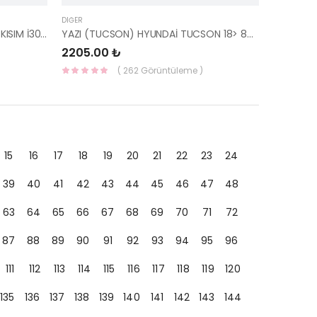
DIĞER
SUNROOF CAMI (HAREKETLİ) ÖN KISIM İ30 17- 81611-G3000-HMC
YAZI (TUCSON) HYUNDAİ TUCSON 18> 86310-D3500-HMC
2205.00 ₺
( 262 Görüntüleme )
15
16
17
18
19
20
21
22
23
24
39
40
41
42
43
44
45
46
47
48
63
64
65
66
67
68
69
70
71
72
87
88
89
90
91
92
93
94
95
96
111
112
113
114
115
116
117
118
119
120
135
136
137
138
139
140
141
142
143
144