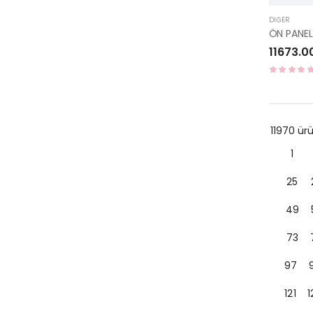
DIĞER
ÖN PANEL
11673.0
11970 ü
1
25
49
73
97
121
1