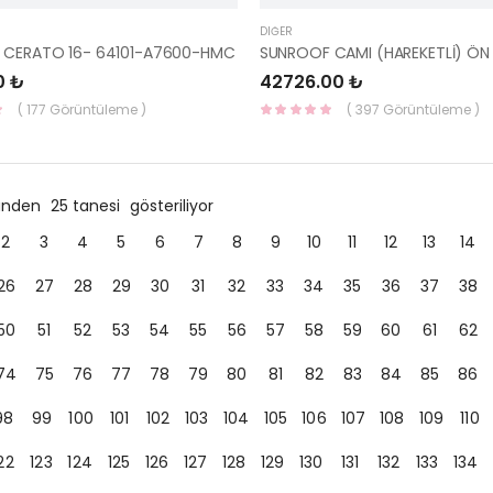
DIĞER
 CERATO 16- 64101-A7600-HMC
0 ₺
42726.00 ₺
( 177 Görüntüleme )
( 397 Görüntüleme )
ründen
25 tanesi
gösteriliyor
2
3
4
5
6
7
8
9
10
11
12
13
14
26
27
28
29
30
31
32
33
34
35
36
37
38
50
51
52
53
54
55
56
57
58
59
60
61
62
74
75
76
77
78
79
80
81
82
83
84
85
86
98
99
100
101
102
103
104
105
106
107
108
109
110
22
123
124
125
126
127
128
129
130
131
132
133
134