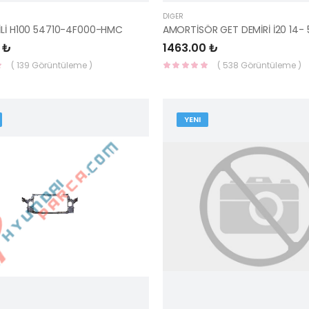
DIĞER
İLİ H100 54710-4F000-HMC
 ₺
1463.00 ₺
( 139 Görüntüleme )
( 538 Görüntüleme )
YENI