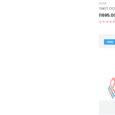
DIĞER
11695.0
YENI