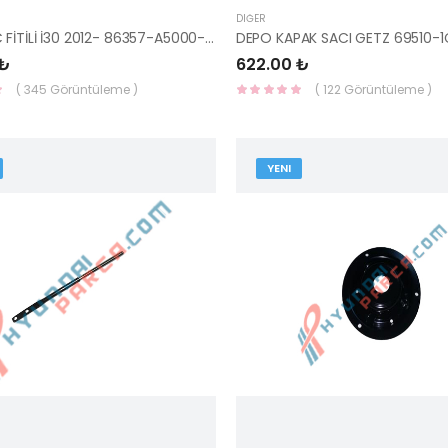
DIĞER
KAPUT UÇ FİTİLİ İ30 2012- 86357-A5000-HMC
DEPO KAPAK SACI GETZ 69510-
 ₺
622.00 ₺
( 345 Görüntüleme )
( 122 Görüntüleme )
YENI