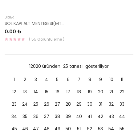
DIĞER
SOL KAPI ALT MENTESESI(MTRX06) -
0.00 ₺
( 55 Görüntüleme )
12020 üründen
25 tanesi
gösteriliyor
1
2
3
4
5
6
7
8
9
10
11
12
13
14
15
16
17
18
19
20
21
22
23
24
25
26
27
28
29
30
31
32
33
34
35
36
37
38
39
40
41
42
43
44
45
46
47
48
49
50
51
52
53
54
55