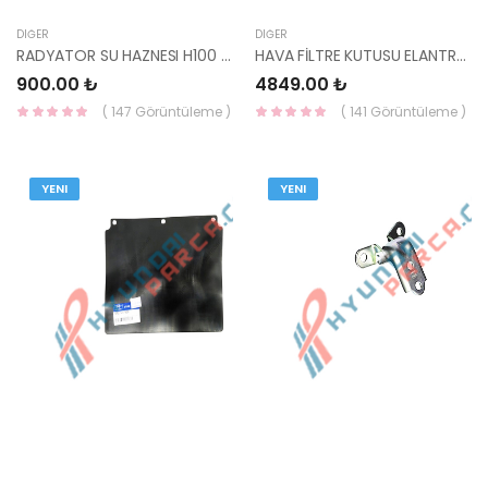
DIĞER
DIĞER
RADYATOR SU HAZNESI H100 KAMYONET 2005- 25431-4F100-YS
HAVA FİLTRE KUTUSU ELANTRA 16- DİZEL 28110-F2900-MOBIS
900.00 ₺
4849.00 ₺
( 147 Görüntüleme )
( 141 Görüntüleme )
YENI
YENI