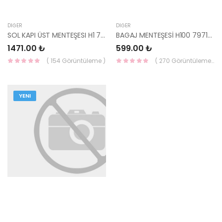
DIĞER
DIĞER
SOL KAPI ÜST MENTEŞESI H1 79310-4H000-HMC
BAGAJ MENTEŞESİ H100 79710-43003-HMC
1471.00 ₺
599.00 ₺
( 154 Görüntüleme )
( 270 Görüntüleme )
YENI