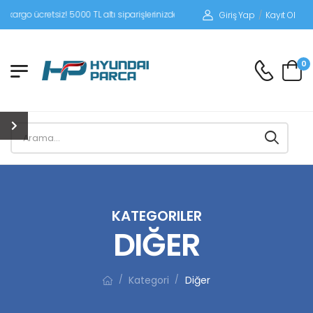
siz! 5000 TL altı siparişlerinizde siparişleriniz alıcı ödemeli gönderilir.
Giriş Yap
/
Kayıt Ol
0
KATEGORILER
DIĞER
Kategori
Diğer
/
/