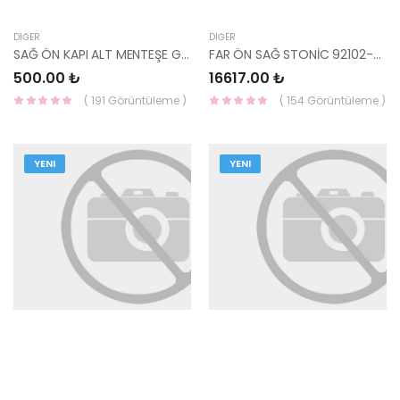
DIĞER
DIĞER
SAĞ ÖN KAPI ALT MENTEŞE GETZ 79325-1C000-HMC
FAR ÖN SAĞ STONİC 92102-H8410-YS
500.00 ₺
16617.00 ₺
( 191 Görüntüleme )
( 154 Görüntüleme )
YENI
YENI