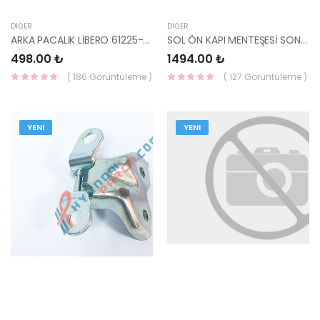
DIĞER
DIĞER
ARKA PACALIK LİBERO 61225-47000-HMC
SOL ÖN KAPI MENTEŞESİ SONATA 05- 79310-3K000-HMC
498.00 ₺
1494.00 ₺
( 186 Görüntüleme )
( 127 Görüntüleme )
YENI
YENI