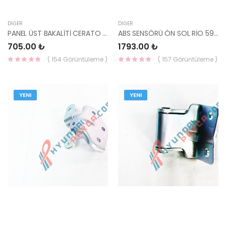
DIĞER
DIĞER
PANEL ÜST BAKALİTİ CERATO 06- 86361-2F500-MOBIS
ABS SENSÖRÜ ÖN SOL RİO 59810-H8200-HMC
705.00 ₺
1793.00 ₺
( 154 Görüntüleme )
( 157 Görüntüleme )
YENI
YENI