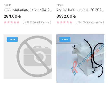
DIĞER
DIĞER
TEVZİ MAKARASI EXCEL <94 27131-11000-HMC
AMORTİSÖR ÖN SOL İ20 2020- 54651-Q0FA0-MOBIS-S
284.00 ₺
8932.00 ₺
( 218 Görüntüleme )
( 134 Görüntüleme )
YENI
YENI