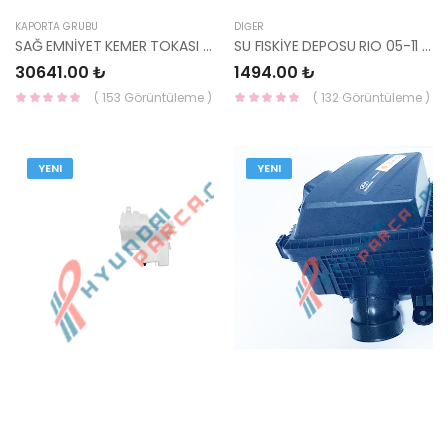
KAPORTA GRUBU
DIĞER
SAĞ EMNİYET KEMER TOKASI İ20 2021- 88840-Q0000NNB-MOBIS-S
SU FISKİYE DEPOSU RIO 05-11 98610-1G101-HMC
30641.00 ₺
1494.00 ₺
( 153 Görüntüleme )
( 132 Görüntüleme )
YENI
YENI