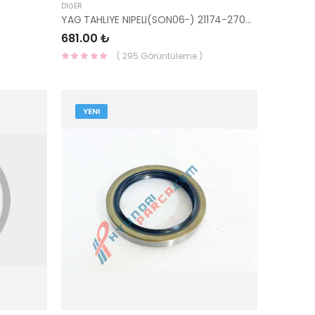
DIĞER
YAG TAHLIYE NIPELI(SON06-) 21174-27001-HMC
681.00 ₺
( 295 Görüntüleme )
YENI