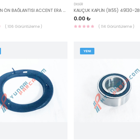
DIĞER
ŞANZUMAN ÖN BAĞLANTISI ACCENT ERA DİZEL 45218-23290-HMC
KAUÇUK KAPLİN (İX55) 49130-
0.00 ₺
( 106 Görüntüleme )
( 114 Görüntüleme )
YENI