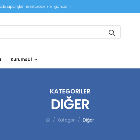
de siparişleriniz alıcı ödemeli gönderilir.
a
Kurumsal
KATEGORILER
DIĞER
Kategori
Diğer
/
/