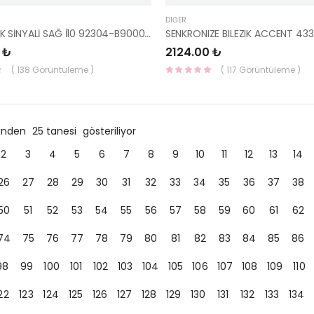
DIĞER
ÇAMURLUK SİNYALİ SAĞ İ10 92304-B9000-HMC
 ₺
2124.00 ₺
( 138 Görüntüleme )
( 117 Görüntüleme )
ründen
25 tanesi
gösteriliyor
2
3
4
5
6
7
8
9
10
11
12
13
14
26
27
28
29
30
31
32
33
34
35
36
37
38
50
51
52
53
54
55
56
57
58
59
60
61
62
74
75
76
77
78
79
80
81
82
83
84
85
86
98
99
100
101
102
103
104
105
106
107
108
109
110
22
123
124
125
126
127
128
129
130
131
132
133
134