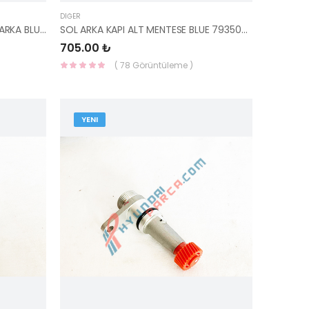
DIĞER
KELEBEK CAM KÖŞE KAPAĞI SAĞ ARKA BLUE 83840-1R000-HMC
SOL ARKA KAPI ALT MENTESE BLUE 79350-0U000-HMC
705.00 ₺
( 78 Görüntüleme )
YENI