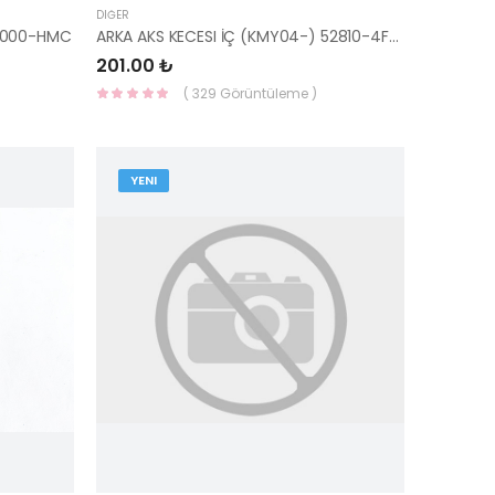
DIĞER
2B000-HMC
ARKA AKS KECESI İÇ (KMY04-) 52810-4F400-HMC
201.00 ₺
( 329 Görüntüleme )
YENI