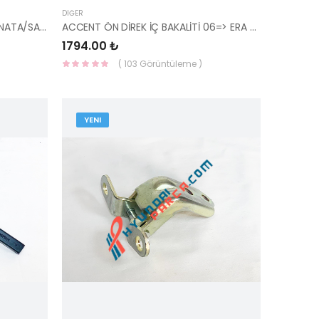
DIĞER
ON TEKER RULMANI TUCSON/SONATA/SANTAFE/İX35/SPORTAGE 51720-38110-YS
ACCENT ÖN DİREK İÇ BAKALİTİ 06=> ERA SOL 85810-1E000QS-HMC
1794.00 ₺
( 103 Görüntüleme )
YENI