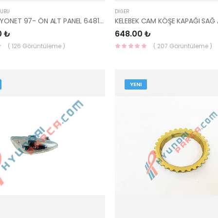
RUBU
DIĞER
H100 KAMYONET 97- ÖN ALT PANEL 64810-4B600-HMC
0 ₺
648.00 ₺
( 126 Görüntüleme )
( 207 Görüntüleme )
YENI