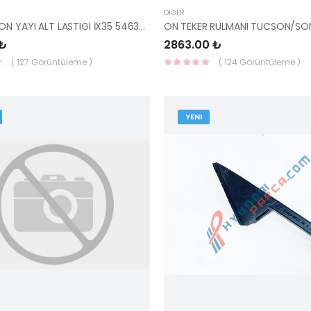
DIĞER
ON HELEZON YAYI ALT LASTIGI İX35 54633-2M000-HMC
 ₺
2863.00 ₺
( 127 Görüntüleme )
( 124 Görüntüleme )
YENI