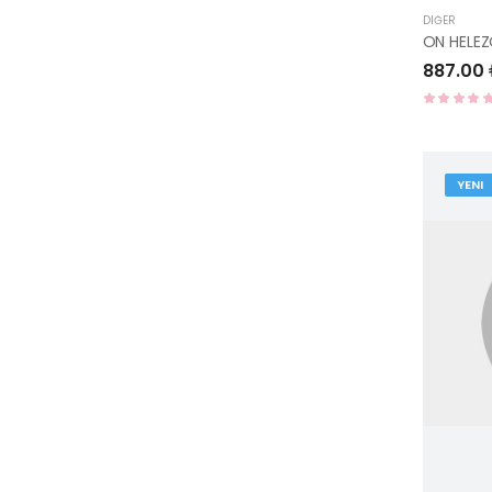
DIĞER
887.00
YENI