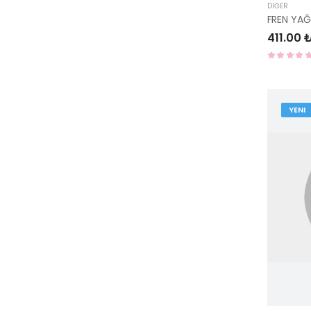
DIĞER
411.00 
YENI