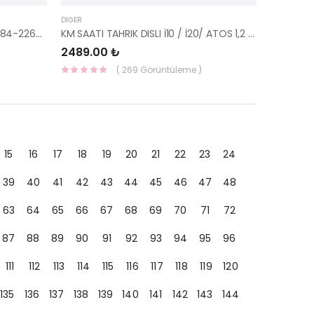
DIĞER
SENKRONIZE BILEZIK ACCENT 43384-22620-HMC
KM SAATI TAHRIK DISLI İ10 / İ20/ ATOS 1,2 43621-02510-HMC
2489.00 ₺
( 269 Görüntüleme )
15
16
17
18
19
20
21
22
23
24
39
40
41
42
43
44
45
46
47
48
63
64
65
66
67
68
69
70
71
72
87
88
89
90
91
92
93
94
95
96
111
112
113
114
115
116
117
118
119
120
135
136
137
138
139
140
141
142
143
144