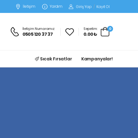
İletişim
Yardım
Giriş Yap
/
Kayıt Ol
İletişim Numaramız:
Sepetim:
0
0505 120 37 37
0.00 ₺
Sıcak Fırsatlar
Kampanyalar!