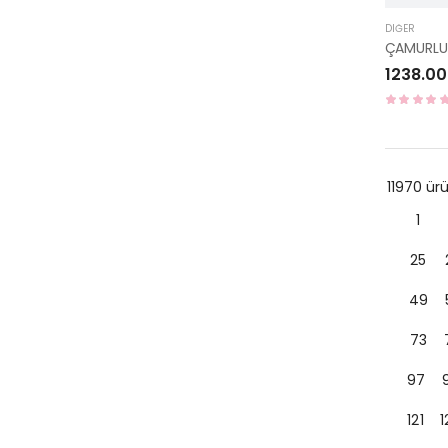
DIĞER
1238.00
11970 ü
1
25
49
73
97
121
1