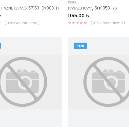
DIĞER
FREN YAĞ HAZNE KAPAĞI 57153-34003-HMC
KANALLI KAYIŞ 5PK1858-YS
₺
1155.00 ₺
( 326 Görüntüleme )
( 106 Görüntüleme )
YENI