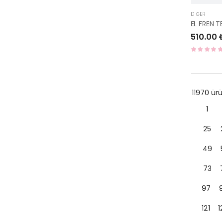
DIĞER
EL FREN 
510.00 
11970 ü
1
25
49
73
97
121
1