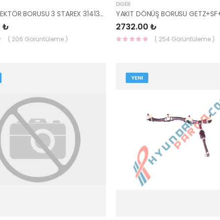
DIĞER
YAKIT ENJEKTÖR BORUSU 3 STAREX 31413-42001-HMC
 ₺
2732.00 ₺
( 206 Görüntüleme )
( 254 Görüntüleme )
YENI