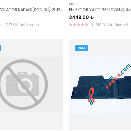
DIĞER
MOTOR İZOLATOR KAPAĞI(SON 06) 29120-3K250-HMC
3449.00 ₺
( 127 Görüntüleme )
( 1919 Görüntüleme )
YENI