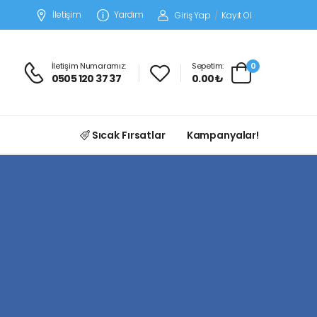
İletişim
Yardım
Giriş Yap
/
Kayıt Ol
İletişim Numaramız:
Sepetim:
0
0505 120 37 37
0.00 ₺
Sıcak Fırsatlar
Kampanyalar!