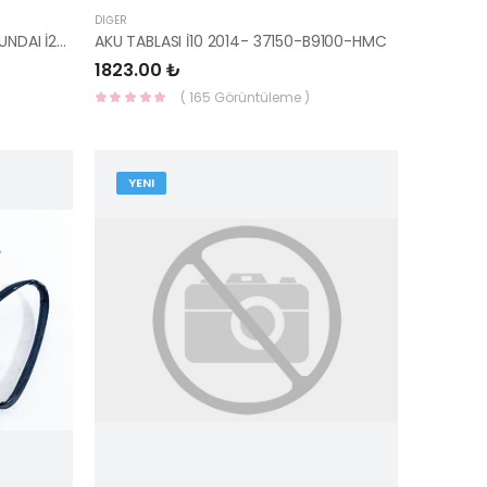
DIĞER
AKÜ MUHAFAZA KILIFI BENZİNLİ HYUNDAI İ20 2008-2014 37112-A7000-HMC
AKU TABLASI İ10 2014- 37150-B9100-HMC
1823.00 ₺
( 165 Görüntüleme )
YENI