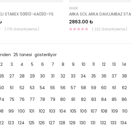
DIĞER
TELI STAREX 59913-4A030-YS
₺
2863.00 ₺
( 175 Görüntüleme )
( 222 Görüntüleme )
ründen
25 tanesi
gösteriliyor
2
3
4
5
6
7
8
9
10
11
12
13
14
26
27
28
29
30
31
32
33
34
35
36
37
38
50
51
52
53
54
55
56
57
58
59
60
61
62
74
75
76
77
78
79
80
81
82
83
84
85
86
98
99
100
101
102
103
104
105
106
107
108
109
110
22
123
124
125
126
127
128
129
130
131
132
133
134