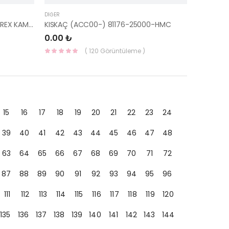
DIĞER
ARKA SOL ARKA DAVLUMBAZ STAREX KAMYONET 61230-47600-HMC
KISKAÇ (ACC00-) 81176-25000-HMC
0.00 ₺
( 120 Görüntüleme )
15
16
17
18
19
20
21
22
23
24
39
40
41
42
43
44
45
46
47
48
63
64
65
66
67
68
69
70
71
72
87
88
89
90
91
92
93
94
95
96
111
112
113
114
115
116
117
118
119
120
135
136
137
138
139
140
141
142
143
144