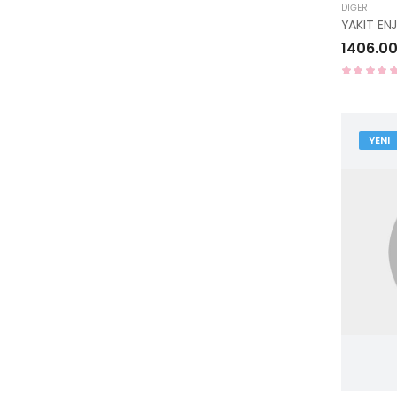
DIĞER
1406.00
YENI