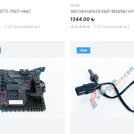
DIĞER
6173-11140-HMC
1344.00 ₺
( 127 Görüntüleme )
( 127 Görüntüleme )
YENI