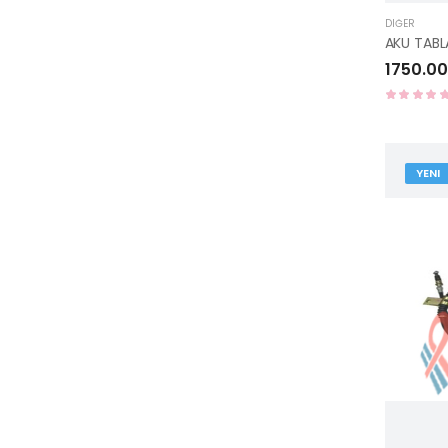
DIĞER
1750.00
YENI