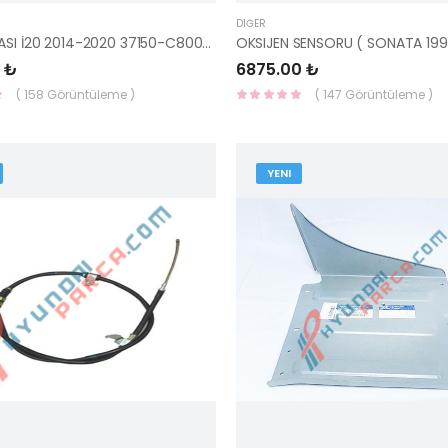
DIĞER
AKU TABLASI İ20 2014-2020 37150-C8000-HMC
 ₺
6875.00 ₺
( 158 Görüntüleme )
( 147 Görüntüleme )
YENI