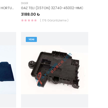
DIĞER
ENJEKTÖR YAKIT GERİ DÖNÜŞÜM HORTUMU BLUE/İ20/İ30/ELANTRA 31471-2A665-HMC
GAZ TELI (3.5TON) 32740-45002-HMC
3188.00 ₺
( 176 Görüntüleme )
YENI