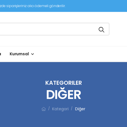
de siparişleriniz alıcı ödemeli gönderilir.
a
Kurumsal
KATEGORILER
DIĞER
Kategori
Diğer
/
/