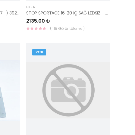
DIĞER
OKSIJEN SENSORU ( SONATA 1997- ) 39210-33340-YS
STOP SPORTAGE 16-20 İÇ SAĞ LEDSİZ - 92406-F1000-YS
2135.00 ₺
( 115 Görüntüleme )
YENI