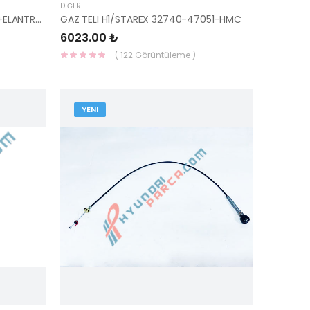
DIĞER
YAKIT DÖNÜŞ BORUSU GETZ+SF+ELANTRA 31430-27000-HMC
GAZ TELI H1/STAREX 32740-47051-HMC
6023.00 ₺
( 122 Görüntüleme )
YENI