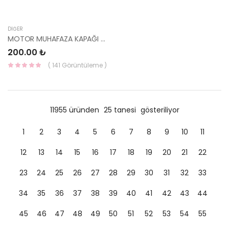
DIĞER
MOTOR MUHAFAZA KAPAĞI CİVATASI İ30 2012- 29246-3C500-HMC
200.00 ₺
( 141 Görüntüleme )
11955 üründen
25 tanesi
gösteriliyor
1
2
3
4
5
6
7
8
9
10
11
12
13
14
15
16
17
18
19
20
21
22
23
24
25
26
27
28
29
30
31
32
33
34
35
36
37
38
39
40
41
42
43
44
45
46
47
48
49
50
51
52
53
54
55