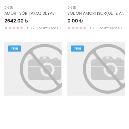
DIĞER
DIĞER
AMORTİSÖR TAKOZ BİLYASI ÖN İX35 / SPORTAGE 54612-3W000-HMC
SOL ON AMORTISOR(GETZ ABS)-
2642.00 ₺
0.00 ₺
( 172 Görüntüleme )
( 71 Görüntüleme )
YENI
YENI