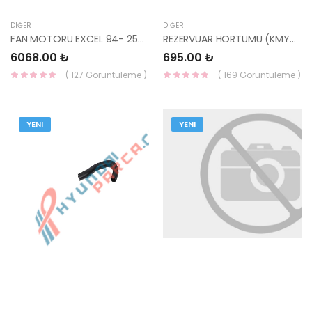
DIĞER
DIĞER
FAN MOTORU EXCEL 94- 25386-24011-HMC
REZERVUAR HORTUMU (KMY04-) 25443-4F200-HMC
6068.00 ₺
695.00 ₺
( 127 Görüntüleme )
( 169 Görüntüleme )
YENI
YENI