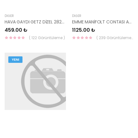
DIĞER
DIĞER
HAVA GAYDI GETZ DİZEL 28272-27700-HCC
EMME MANİFOLT CONTASI ACCENT/SCOUPE/EXCEL 28411-22010-HMC
459.00 ₺
1125.00 ₺
( 122 Görüntüleme )
( 239 Görüntüleme )
YENI