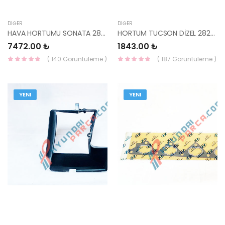
DIĞER
DIĞER
HAVA HORTUMU SONATA 28210-3K150-HMC
HORTUM TUCSON DİZEL 28262-27251-HMC
7472.00 ₺
1843.00 ₺
( 140 Görüntüleme )
( 187 Görüntüleme )
YENI
YENI