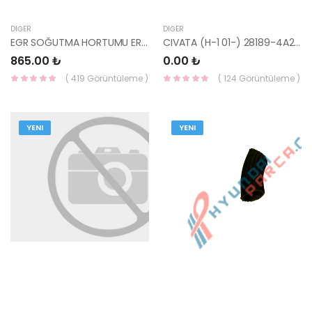
DIĞER
DIĞER
EGR SOĞUTMA HORTUMU ERA 25671-2A150-HMC
CIVATA (H-1 01-) 28189-4A200-HMC
865.00 ₺
0.00 ₺
( 419 Görüntüleme )
( 124 Görüntüleme )
YENI
YENI