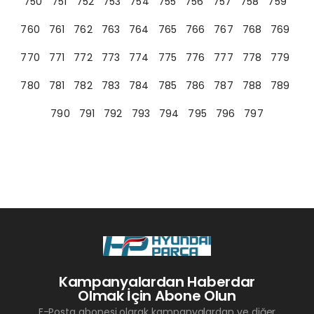
750
751
752
753
754
755
756
757
758
759
760
761
762
763
764
765
766
767
768
769
770
771
772
773
774
775
776
777
778
779
780
781
782
783
784
785
786
787
788
789
790
791
792
793
794
795
796
797
Kampanyalardan Haberdar
Olmak İçin Abone Olun
E-Posta abonesi olarak kampanyalardan ve diğer