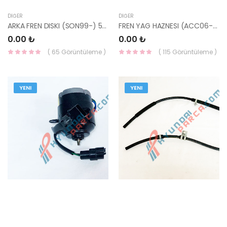
DIĞER
DIĞER
ARKA FREN DISKI (SON99-) 58411-38310-
FREN YAG HAZNESI (ACC06-) 58511-1G100-HMC
0.00 ₺
0.00 ₺
( 65 Görüntüleme )
( 115 Görüntüleme )
YENI
YENI