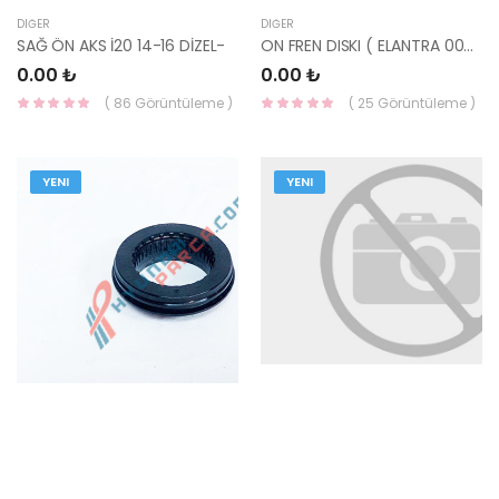
DIĞER
DIĞER
SAĞ ÖN AKS İ20 14-16 DİZEL-
ON FREN DISKI ( ELANTRA 00-04 + MATRİX 01-10 ) 51712-2D310 YS
0.00 ₺
0.00 ₺
( 86 Görüntüleme )
( 25 Görüntüleme )
YENI
YENI