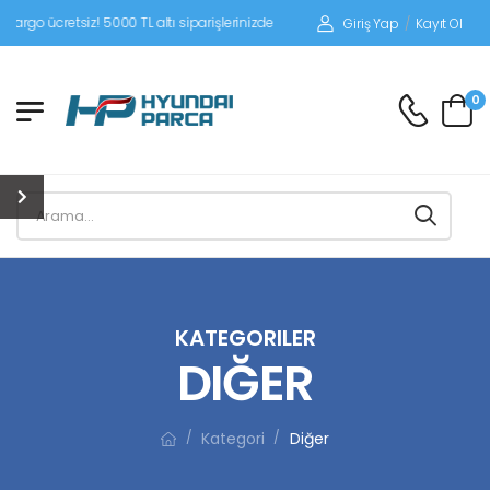
siz! 5000 TL altı siparişlerinizde siparişleriniz alıcı ödemeli gönderilir.
Giriş Yap
/
Kayıt Ol
0
KATEGORILER
DIĞER
Kategori
Diğer
/
/