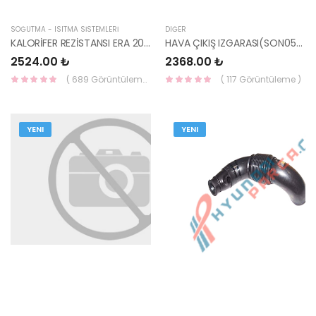
SOĞUTMA - ISITMA SİSTEMLERİ
DIĞER
KALORİFER REZİSTANSI ERA 2006- 97035-1E000-HMC
HAVA ÇIKIŞ IZGARASI(SON05-+SF0 97510-3K000-HCC
2524.00 ₺
2368.00 ₺
( 689 Görüntüleme )
( 117 Görüntüleme )
YENI
YENI