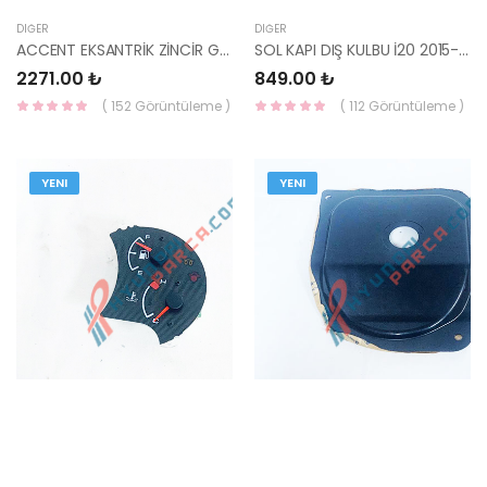
DIĞER
DIĞER
ACCENT EKSANTRİK ZİNCİR GERGİSİ ERA/GETZ/İ20/İ30/BLUE/ DİZEL ALT 24370-2A000-YS
SOL KAPI DIŞ KULBU İ20 2015- 82651-C8050-HMC
2271.00 ₺
849.00 ₺
( 152 Görüntüleme )
( 112 Görüntüleme )
YENI
YENI