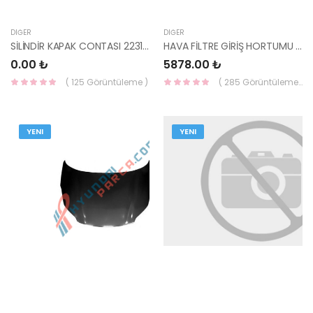
DIĞER
DIĞER
SİLİNDİR KAPAK CONTASI 22311-2F650-HMC
HAVA FİLTRE GİRİŞ HORTUMU TUCSON / SPORTAGE 28139-2E200-HMC
0.00 ₺
5878.00 ₺
( 125 Görüntüleme )
( 285 Görüntüleme )
YENI
YENI