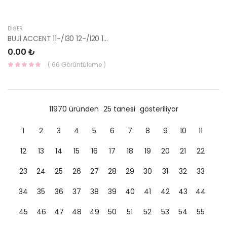
DIĞER
BUJİ ACCENT 11-/İ30 12-/İ20 12-/ BENZ. 1.4 /1.6-
0.00 ₺
( 66 Görüntüleme )
11970 üründen
25 tanesi
gösteriliyor
1
2
3
4
5
6
7
8
9
10
11
12
13
14
15
16
17
18
19
20
21
22
23
24
25
26
27
28
29
30
31
32
33
34
35
36
37
38
39
40
41
42
43
44
45
46
47
48
49
50
51
52
53
54
55