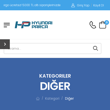
z! 5000 TL altı siparişlerinizde siparişleriniz alıcı ödemeli gönderilir.
Giriş Yap
/
Kayıt Ol
0
KATEGORILER
DIĞER
Kategori
Diğer
/
/