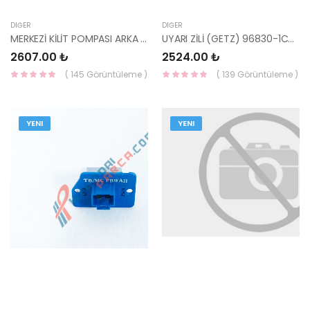
DIĞER
DIĞER
MERKEZİ KİLİT POMPASI ARKA SAĞ ACCENT 2000- 95756-25010-HMC
UYARI ZİLİ (GETZ) 96830-1C000-HMC
2607.00 ₺
2524.00 ₺
( 145 Görüntüleme )
( 139 Görüntüleme )
YENI
YENI