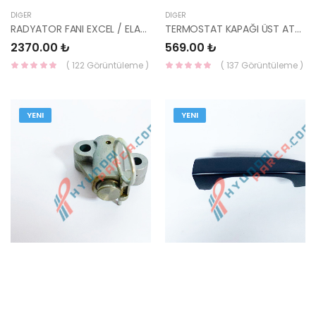
DIĞER
DIĞER
RADYATOR FANI EXCEL / ELANTRA 91- 25231-24000-HMC
TERMOSTAT KAPAĞI ÜST ATOZ 25632-02501-HMC
2370.00 ₺
569.00 ₺
( 122 Görüntüleme )
( 137 Görüntüleme )
YENI
YENI