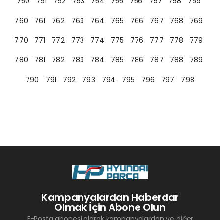
750
751
752
753
754
755
756
757
758
759
760
761
762
763
764
765
766
767
768
769
770
771
772
773
774
775
776
777
778
779
780
781
782
783
784
785
786
787
788
789
790
791
792
793
794
795
796
797
798
Kampanyalardan Haberdar
Olmak İçin Abone Olun
E-Posta abonesi olarak kampanyalardan ve diğer