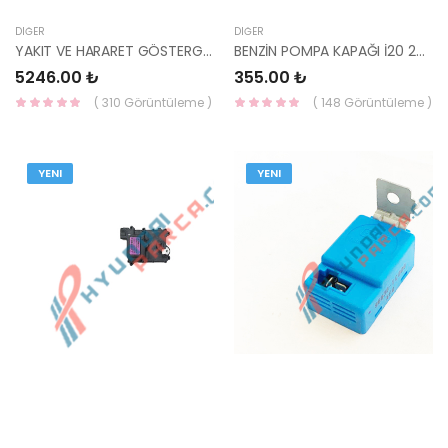
DIĞER
DIĞER
YAKIT VE HARARET GÖSTERGESİ ACC02-DZL 94180-25300-HMC
BENZİN POMPA KAPAĞI İ20 2007-2014 94472-1J000-HMC
5246.00 ₺
355.00 ₺
( 310 Görüntüleme )
( 148 Görüntüleme )
YENI
YENI