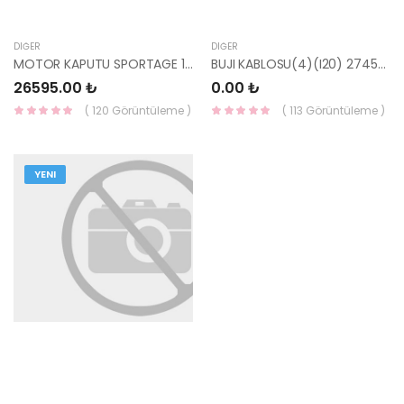
DIĞER
DIĞER
MOTOR KAPUTU SPORTAGE 16=> 66400-F1000-YS
BUJI KABLOSU(4)(I20) 27450-03000-HMC
26595.00 ₺
0.00 ₺
( 120 Görüntüleme )
( 113 Görüntüleme )
YENI