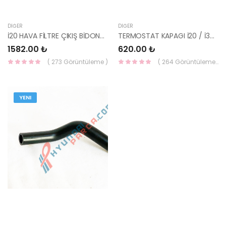
DIĞER
DIĞER
İ20 HAVA FİLTRE ÇIKIŞ BİDONU 1.2 REZANATÖR 28191-1J100-HMC
TERMOSTAT KAPAGI İ20 / İ30 / CEED 25613-2A700-HMC
1582.00 ₺
620.00 ₺
( 273 Görüntüleme )
( 264 Görüntüleme )
YENI