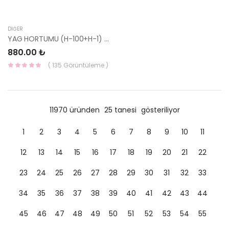
DIĞER
YAG HORTUMU (H-100+H-1) 37481-42541-HMC
880.00 ₺
( 135 Görüntüleme )
11970 üründen
25 tanesi
gösteriliyor
1
2
3
4
5
6
7
8
9
10
11
12
13
14
15
16
17
18
19
20
21
22
23
24
25
26
27
28
29
30
31
32
33
34
35
36
37
38
39
40
41
42
43
44
45
46
47
48
49
50
51
52
53
54
55