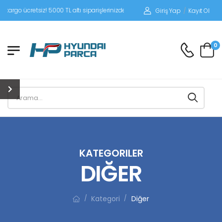
iz! 5000 TL altı siparişlerinizde siparişleriniz alıcı ödemeli gönderilir.
Giriş Yap
/
Kayıt Ol
0
KATEGORILER
DIĞER
Kategori
Diğer
/
/