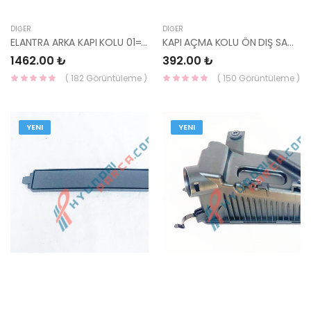
DIĞER
DIĞER
ELANTRA ARKA KAPI KOLU 01=> DIŞ SOL 83650-2D000-YS
KAPI AÇMA KOLU ÖN DIŞ SAĞ H100 KAMYONET 82660-4F000-YS
1462.00 ₺
392.00 ₺
( 182 Görüntüleme )
( 150 Görüntüleme )
YENI
YENI