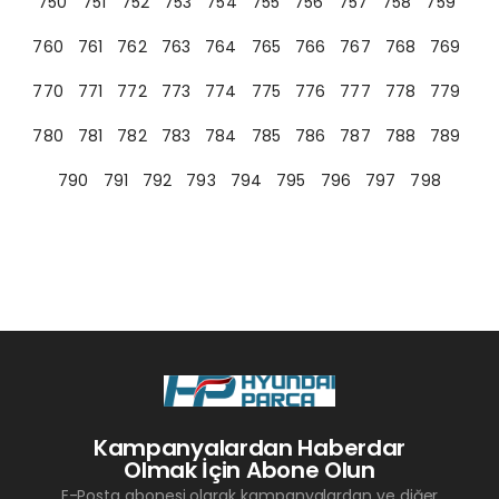
750
751
752
753
754
755
756
757
758
759
760
761
762
763
764
765
766
767
768
769
770
771
772
773
774
775
776
777
778
779
780
781
782
783
784
785
786
787
788
789
790
791
792
793
794
795
796
797
798
Kampanyalardan Haberdar
Olmak İçin Abone Olun
E-Posta abonesi olarak kampanyalardan ve diğer