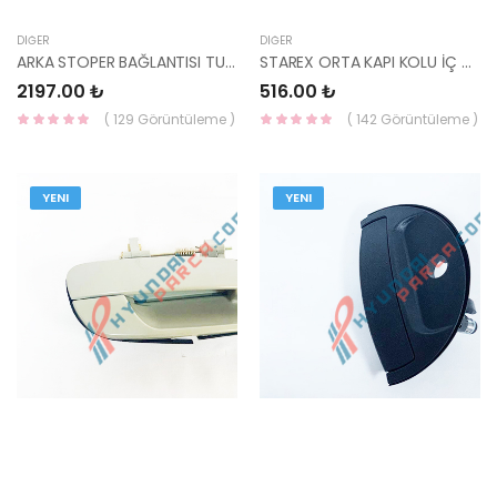
DIĞER
DIĞER
ARKA STOPER BAĞLANTISI TUCSON OTM. 21930-1F300-YS
STAREX ORTA KAPI KOLU İÇ 83620-4A000LK-YS
2197.00 ₺
516.00 ₺
( 129 Görüntüleme )
( 142 Görüntüleme )
YENI
YENI