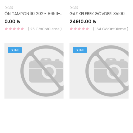
DIĞER
DIĞER
ÖN TAMPON İ10 2021- 86511-K7000-HMC
GAZ KELEBEK GÖVDESİ 35100-04700-HMC
0.00 ₺
24910.00 ₺
( 26 Görüntüleme )
( 164 Görüntüleme )
YENI
YENI