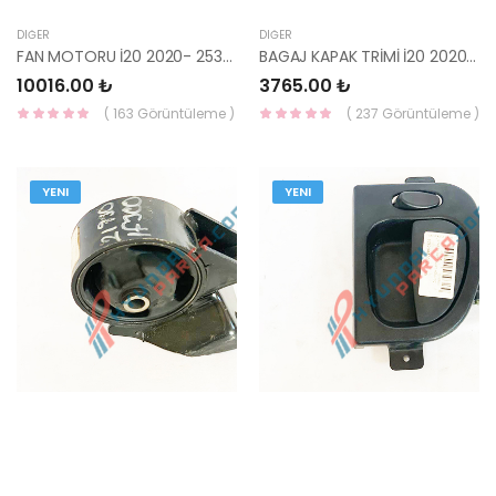
DIĞER
DIĞER
FAN MOTORU İ20 2020- 25386-Q0160-MOBIS-S
BAGAJ KAPAK TRİMİ İ20 2020-22 81710-Q0010NNB
10016.00 ₺
3765.00 ₺
( 163 Görüntüleme )
( 237 Görüntüleme )
YENI
YENI