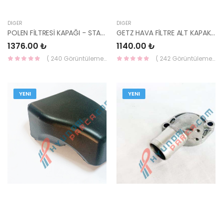
DIĞER
DIĞER
POLEN FİLTRESİ KAPAĞI - STAREX 97129-4A000-HMC
GETZ HAVA FİLTRE ALT KAPAK 2006-2012 DİZEL 28112-1C600-HMC
1376.00 ₺
1140.00 ₺
( 240 Görüntüleme )
( 242 Görüntüleme )
YENI
YENI