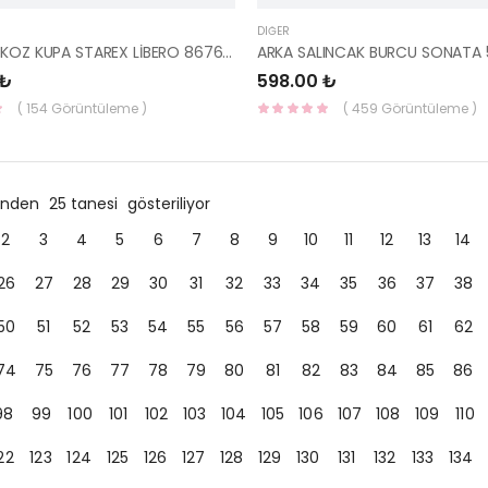
DIĞER
LASTİK TAKOZ KUPA STAREX LİBERO 86765-47000-HMC
 ₺
598.00 ₺
( 154 Görüntüleme )
( 459 Görüntüleme )
ründen
25 tanesi
gösteriliyor
2
3
4
5
6
7
8
9
10
11
12
13
14
26
27
28
29
30
31
32
33
34
35
36
37
38
50
51
52
53
54
55
56
57
58
59
60
61
62
74
75
76
77
78
79
80
81
82
83
84
85
86
98
99
100
101
102
103
104
105
106
107
108
109
110
22
123
124
125
126
127
128
129
130
131
132
133
134