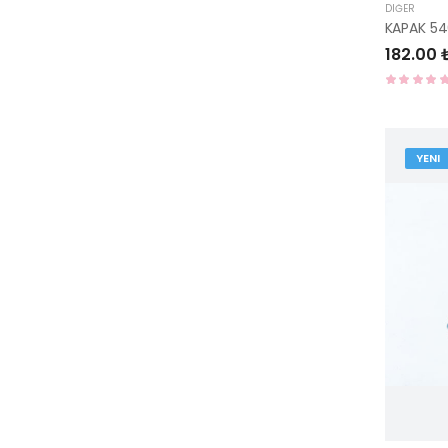
DIĞER
KAPAK 5
182.00 
YENI