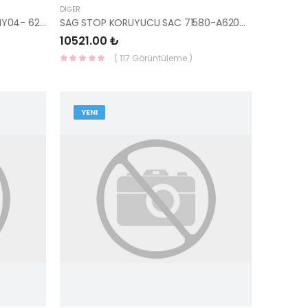
DIĞER
KASA ARKA MUHAFAZASI H100 KMY04- 62160-4F760-HMC
SAG STOP KORUYUCU SAC 71580-A6200-HMC
10521.00 ₺
( 117 Görüntüleme )
YENI