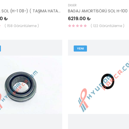
DIĞER
KAPI ARKA SOL (H-1 08-) ( TAŞIMA HATALI ) 77003-4H000-HMC
0 ₺
6219.00 ₺
( 158 Görüntüleme )
( 122 Görüntüleme )
YENI