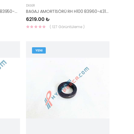
DIĞER
BAGAJ AMORTİSÖRÜ SOL H-100 83950-43100-HMC
BAGAJ AMORTİSÖRÜ RH H100 83960-43100-HMC
6219.00 ₺
( 127 Görüntüleme )
YENI