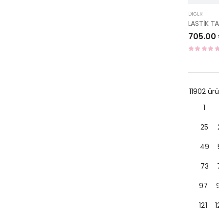
DIĞER
705.00
11902 ü
1
25
49
73
97
121
1