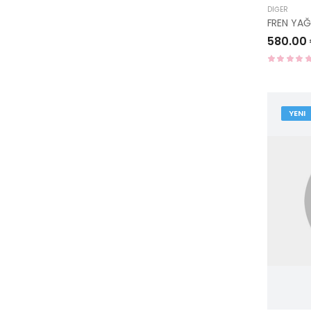
DIĞER
580.00
YENI