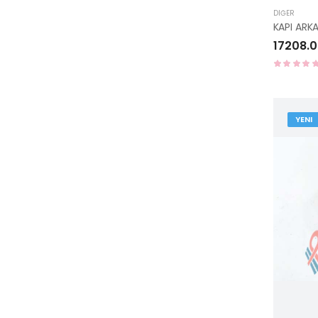
DIĞER
17208.0
YENI