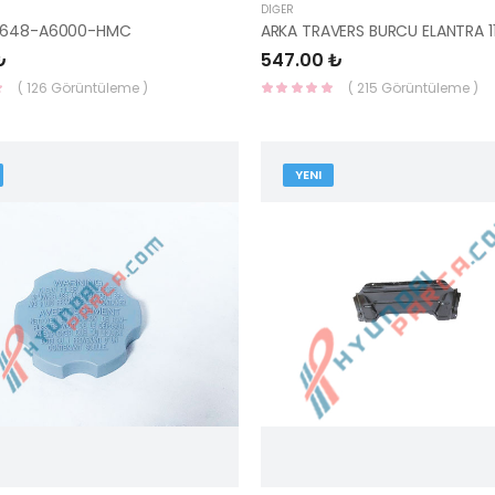
DIĞER
4648-A6000-HMC
₺
547.00 ₺
( 126 Görüntüleme )
( 215 Görüntüleme )
YENI