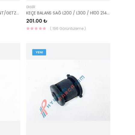
DIĞER
KEÇE MOTOR YAĞ KAPAK ACCENT/GETZ/ERA/SON. 26502-22600-HMC
KEÇE BALANS SAĞ L200 / L300 / H100 21421-33134-HMC
201.00 ₺
( 196 Görüntüleme )
YENI