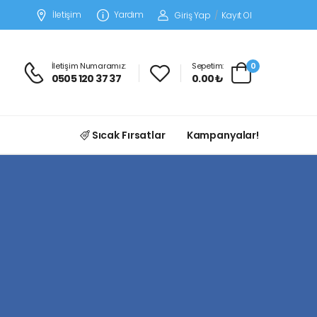
İletişim
Yardım
Giriş Yap
/
Kayıt Ol
İletişim Numaramız:
Sepetim:
0
0505 120 37 37
0.00 ₺
Sıcak Fırsatlar
Kampanyalar!