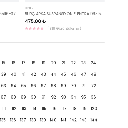
DIĞER
ARKA SALINCAK BURCU SONATA 55116-37000-HMC
BURÇ ARKA SÜSPANSİYON ELENTRA 96> 55116-29000-HMC
475.00 ₺
( 316 Görüntüleme )
15
16
17
18
19
20
21
22
23
24
39
40
41
42
43
44
45
46
47
48
63
64
65
66
67
68
69
70
71
72
87
88
89
90
91
92
93
94
95
96
111
112
113
114
115
116
117
118
119
120
135
136
137
138
139
140
141
142
143
144