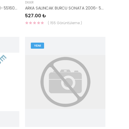
DIĞER
ARKA TRAVERS BURCU ELANTRA 11- 55160-3X000-YS
ARKA SALINCAK BURCU SONATA 2006- 55215-3K000-KORE
527.00 ₺
( 155 Görüntüleme )
YENI