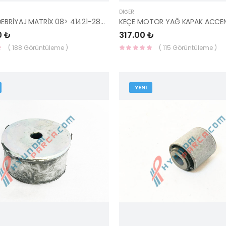
DIĞER
RULMAN DEBRİYAJ MATRİX 08> 41421-28030-HMC
0 ₺
317.00 ₺
( 188 Görüntüleme )
( 115 Görüntüleme )
YENI