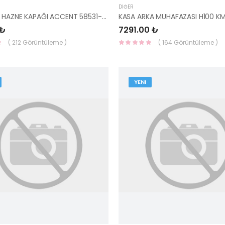
DIĞER
FREN YAĞ HAZNE KAPAĞI ACCENT 58531-25300-HMC
 ₺
7291.00 ₺
( 212 Görüntüleme )
( 164 Görüntüleme )
YENI