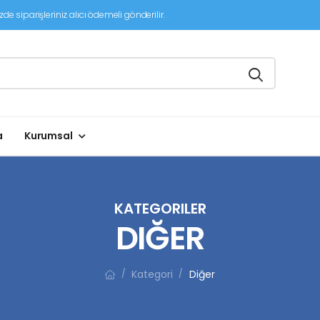
de siparişleriniz alıcı ödemeli gönderilir.
a
Kurumsal
KATEGORILER
DIĞER
Kategori
Diğer
/
/