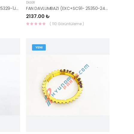
DIĞER
RADYATÖR DOLUM BOĞAZI İ20 25329-1J200 25329-4P200-HMC
FAN DAVLUMBAZI (EXC+SC91- 25350-24000-YS
2137.00 ₺
( 110 Görüntüleme )
YENI