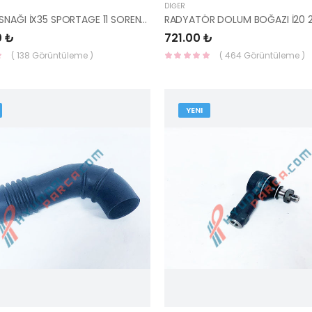
DIĞER
KRANK KASNAĞI İX35 SPORTAGE 11 SORENTO 10 DİZEL 23124-2F010 / 23124-2F602-YS
0 ₺
721.00 ₺
( 138 Görüntüleme )
( 464 Görüntüleme )
YENI