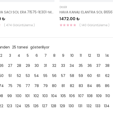
DIĞER
STOP YUVA SACI SOL ERA 71575-1E301-MOBIS-S
0 ₺
1472.00 ₺
( 474 Görüntüleme )
( 140 Görüntüleme )
ründen
25 tanesi
gösteriliyor
2
3
4
5
6
7
8
9
10
11
12
13
14
26
27
28
29
30
31
32
33
34
35
36
37
38
50
51
52
53
54
55
56
57
58
59
60
61
62
74
75
76
77
78
79
80
81
82
83
84
85
86
98
99
100
101
102
103
104
105
106
107
108
109
110
22
123
124
125
126
127
128
129
130
131
132
133
134