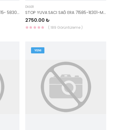
DIĞER
ARKA FREN BALATASI TUCSON 2015- 58302-D7A71
STOP YUVA SACI SAĞ ERA 71585-1E301-MOBIS-S
2750.00 ₺
( 189 Görüntüleme )
YENI