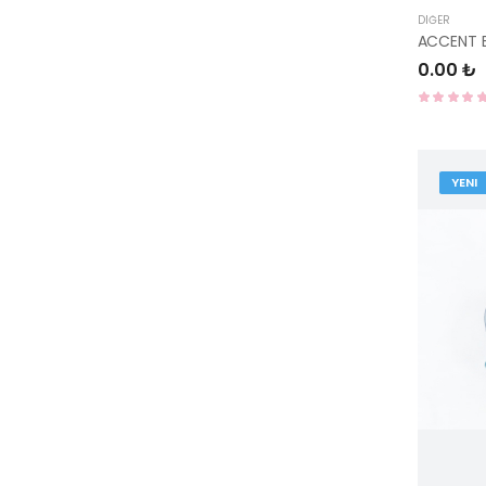
DIĞER
ACCENT B
0.00 ₺
YENI