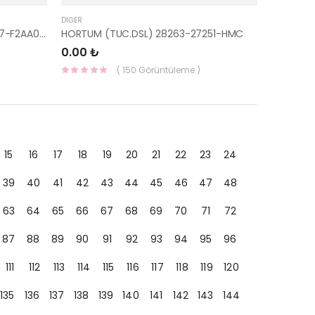
DIĞER
HAVA KANALI ELANTRA SOL 86567-F2AA0-HMC
HORTUM (TUC.DSL) 28263-27251-HMC
0.00 ₺
( 150 Görüntüleme )
15
16
17
18
19
20
21
22
23
24
39
40
41
42
43
44
45
46
47
48
63
64
65
66
67
68
69
70
71
72
87
88
89
90
91
92
93
94
95
96
111
112
113
114
115
116
117
118
119
120
135
136
137
138
139
140
141
142
143
144