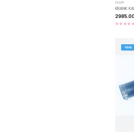
DIĞER
2985.0
YENI