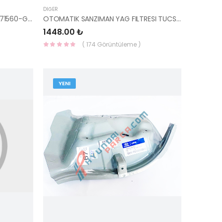
DIĞER
STOP SACI SAĞ PİCANTO 2017- 71560-G6000 - MOBİS
OTOMATIK SANZIMAN YAG FILTRESI TUCSON / SON 99- 46321-39010-YS
1448.00 ₺
( 174 Görüntüleme )
YENI