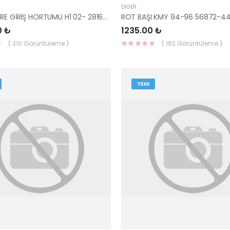
DIĞER
HAVA FİLTRE GİRİŞ HORTUMU H1 02- 28162-42G00-HMC
ROT BAŞI KMY 94-96 56872-4
0 ₺
1235.00 ₺
( 310 Görüntüleme )
( 182 Görüntüleme )
YENI