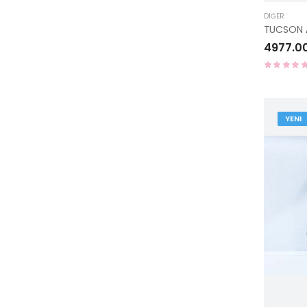
DIĞER
4977.0
YENI