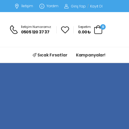
İletişim
Yardım
Giriş Yap
/
Kayıt Ol
İletişim Numaramız:
Sepetim:
0
0505 120 37 37
0.00 ₺
Sıcak Fırsatlar
Kampanyalar!