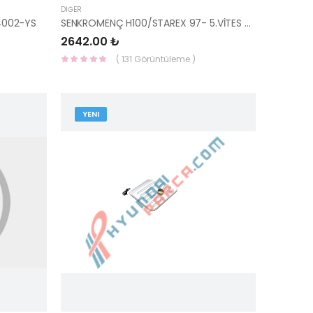
DIĞER
4002-YS
SENKROMENÇ H100/STAREX 97- 5.VİTES 43388-4B000-HMC
2642.00 ₺
( 131 Görüntüleme )
YENI