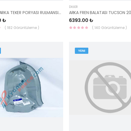
DIĞER
TUCSON ARKA TEKER PORYASI RULMANSIZ 52710-2E500-ILJIN
0 ₺
6393.00 ₺
( 182 Görüntüleme )
( 140 Görüntüleme )
YENI