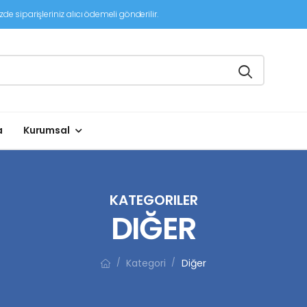
de siparişleriniz alıcı ödemeli gönderilir.
a
Kurumsal
KATEGORILER
DIĞER
Kategori
Diğer
/
/