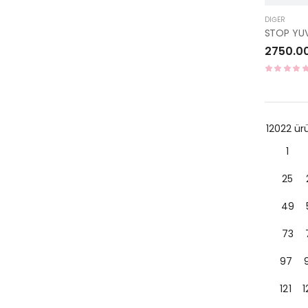
DIĞER
2750.0
12022 ü
1
25
49
73
97
121
1