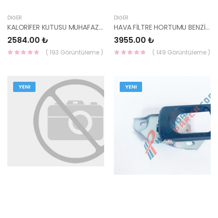
DIĞER
DIĞER
KALORİFER KUTUSU MUHAFAZASI BLUE 97135-1R000-HMC
HAVA FİLTRE HORTUMU BENZİNLİ İ30 2007-2012 28130-2H000-HMC
2584.00 ₺
3955.00 ₺
( 193 Görüntüleme )
( 149 Görüntüleme )
YENI
YENI