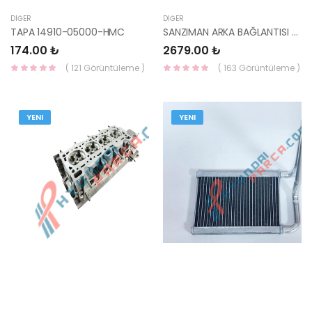
DIĞER
DIĞER
TAPA 14910-05000-HMC
SANZIMAN ARKA BAĞLANTISI GETZ06- 43176-22690-HMC
174.00 ₺
2679.00 ₺
( 121 Görüntüleme )
( 163 Görüntüleme )
YENI
YENI