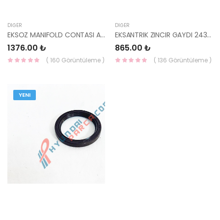
DIĞER
DIĞER
EKSOZ MANIFOLD CONTASI ACCENT DİZEL 2852127500-HMC
EKSANTRIK ZINCIR GAYDI 24387-2A010-YS
1376.00 ₺
865.00 ₺
( 160 Görüntüleme )
( 136 Görüntüleme )
YENI