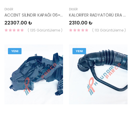
DIĞER
DIĞER
ACCENT SİLİNDİR KAPAĞI 06=> ERA 1.6 G4E 22100-26850-YS
KALORİFER RADYATÖRÜ ERA 06-11 97138-1E001-HCC
22307.00 ₺
2310.00 ₺
( 135 Görüntüleme )
( 113 Görüntüleme )
YENI
YENI