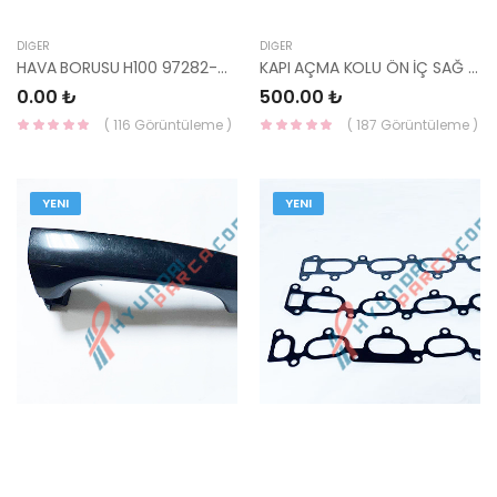
DIĞER
DIĞER
HAVA BORUSU H100 97282-43801-HMC
KAPI AÇMA KOLU ÖN İÇ SAĞ H100 KAMYONET 82620-4F000-HMC
0.00 ₺
500.00 ₺
( 116 Görüntüleme )
( 187 Görüntüleme )
YENI
YENI