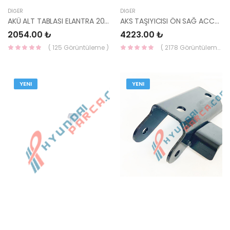
DIĞER
DIĞER
AKÜ ALT TABLASI ELANTRA 2021- 37150-AA000-HMC
AKS TAŞIYICISI ÖN SAĞ ACCENT 95-00 51716-22000-YS
2054.00 ₺
4223.00 ₺
( 125 Görüntüleme )
( 2178 Görüntüleme )
YENI
YENI