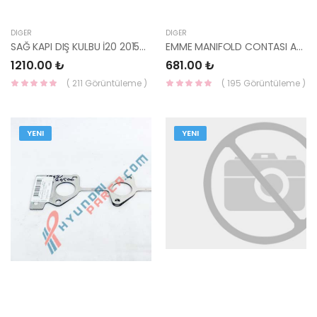
DIĞER
DIĞER
SAĞ KAPI DIŞ KULBU İ20 2015- 82661-C8050 82661-C7050-HMC
EMME MANIFOLD CONTASI ACCENT DİZEL 28411-27500-HMC
1210.00 ₺
681.00 ₺
( 211 Görüntüleme )
( 195 Görüntüleme )
YENI
YENI