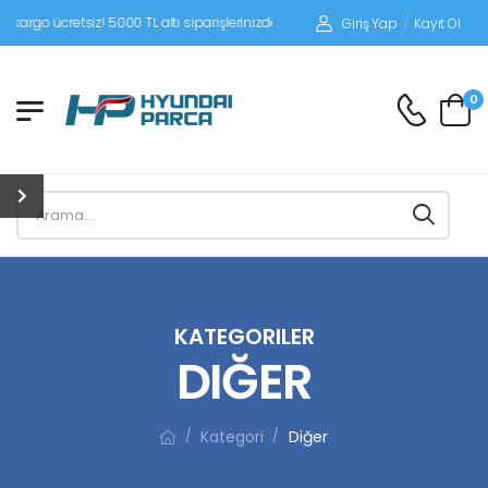
iz! 5000 TL altı siparişlerinizde siparişleriniz alıcı ödemeli gönderilir.
Giriş Yap
/
Kayıt Ol
0
KATEGORILER
DIĞER
Kategori
Diğer
/
/