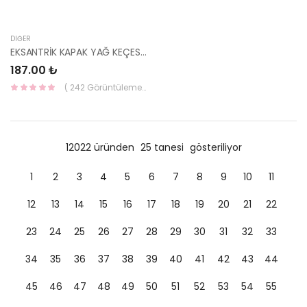
DIĞER
EKSANTRİK KAPAK YAĞ KEÇESİ ERA/BLUE/GETZ/İ20 21361-2A200-HMC
187.00 ₺
( 242 Görüntüleme )
12022 üründen
25 tanesi
gösteriliyor
1
2
3
4
5
6
7
8
9
10
11
12
13
14
15
16
17
18
19
20
21
22
23
24
25
26
27
28
29
30
31
32
33
34
35
36
37
38
39
40
41
42
43
44
45
46
47
48
49
50
51
52
53
54
55