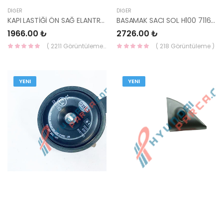
DIĞER
DIĞER
KAPI LASTİĞİ ÖN SAĞ ELANTRA 2011- 82140-3X000-HMC
BASAMAK SACI SOL H100 71165-43001-YS
1966.00 ₺
2726.00 ₺
( 2211 Görüntüleme )
( 218 Görüntüleme )
YENI
YENI