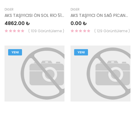
DIĞER
DIĞER
AKS TAŞIYICISI ÖN SOL RİO 51715-1W000
AKS TAŞIYICI ÖN SAĞ PİCANTO 51716-G6000-HMC
4862.00 ₺
0.00 ₺
( 109 Görüntüleme )
( 129 Görüntüleme )
YENI
YENI