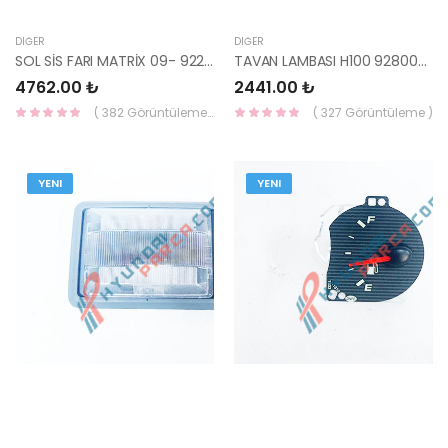
DIĞER
DIĞER
SOL SİS FARI MATRİX 09- 92201-10000-HMC
TAVAN LAMBASI H100 92800-36000AR-HMC
4762.00 ₺
2441.00 ₺
( 382 Görüntüleme )
( 327 Görüntüleme )
YENI
YENI