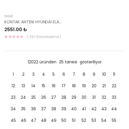
DIĞER
KONTAK ANTENI HYUNDAİ ELANTRA 95440-2D100-HMC
2551.00 ₺
( 361 Görüntüleme )
12022 üründen
25 tanesi
gösteriliyor
1
2
3
4
5
6
7
8
9
10
11
12
13
14
15
16
17
18
19
20
21
22
23
24
25
26
27
28
29
30
31
32
33
34
35
36
37
38
39
40
41
42
43
44
45
46
47
48
49
50
51
52
53
54
55