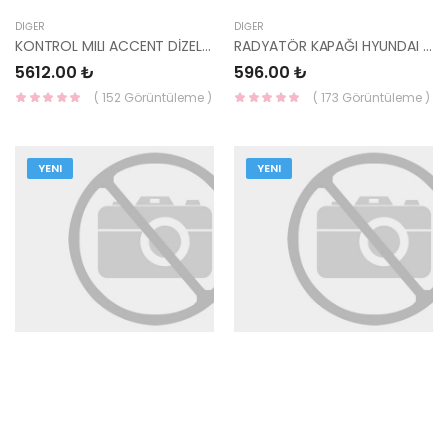
DIĞER
DIĞER
KONTROL MILI ACCENT DİZEL 43880-28522-HMC
RADYATÖR KAPAĞI HYUNDAI / MITSUBISHI 25330-17000-YS
5612.00 ₺
596.00 ₺
( 152 Görüntüleme )
( 173 Görüntüleme )
YENI
YENI