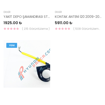
DIĞER
DIĞER
YAKIT DEPO ŞAMANDIRASI STAREX KAMYONET 94430-47000-HMC
KONTAK ANTENİ İ20 2009-2014 95440-1J000-HMC
1925.00 ₺
5911.00 ₺
( 215 Görüntüleme )
( 508 Görüntüleme )
YENI