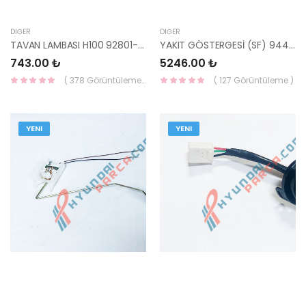
DIĞER
DIĞER
TAVAN LAMBASI H100 92801-43011AR-HMC
YAKIT GÖSTERGESİ (SF) 94410-26000-HMC
743.00 ₺
5246.00 ₺
( 378 Görüntüleme )
( 127 Görüntüleme )
YENI
YENI