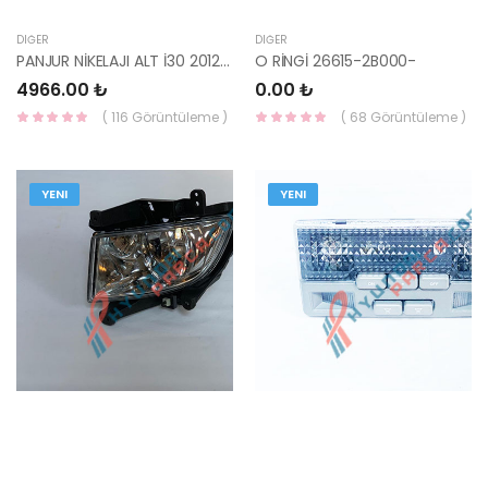
DIĞER
DIĞER
PANJUR NİKELAJI ALT İ30 2012-2014 86354-A6010-HMC
O RİNGİ 26615-2B000-
4966.00 ₺
0.00 ₺
( 116 Görüntüleme )
( 68 Görüntüleme )
YENI
YENI