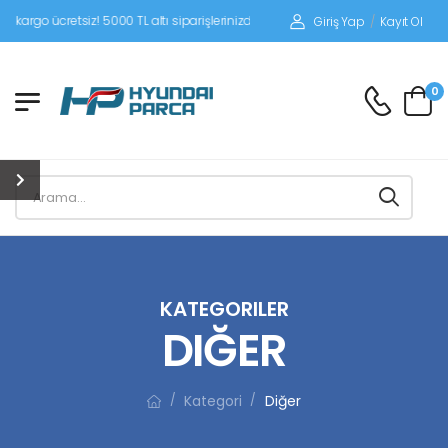
etsiz! 5000 TL altı siparişlerinizde siparişleriniz alıcı ödemeli gönderilir.
Giriş Yap
/
Kayıt Ol
0
KATEGORILER
DIĞER
Kategori
Diğer
/
/