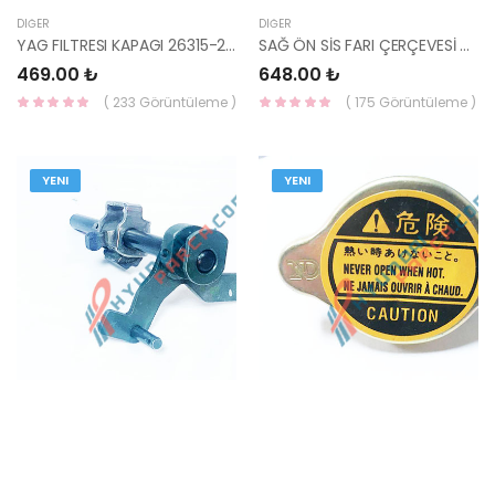
DIĞER
DIĞER
YAG FILTRESI KAPAGI 26315-2A000-KORE
SAĞ ÖN SİS FARI ÇERÇEVESİ TUCSON 86556-2E000-HMC
469.00 ₺
648.00 ₺
( 233 Görüntüleme )
( 175 Görüntüleme )
YENI
YENI