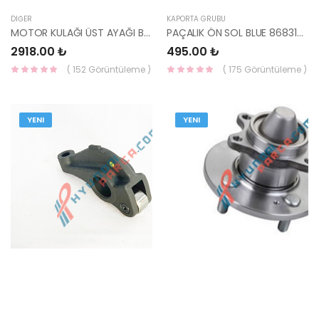
DIĞER
KAPORTA GRUBU
MOTOR KULAĞI ÜST AYAĞI BLUE / ELANTRA / CERATO BENZİN 21825-3X000-HMC
PAÇALIK ÖN SOL BLUE 86831-1R000-HMC
2918.00 ₺
495.00 ₺
( 152 Görüntüleme )
( 175 Görüntüleme )
YENI
YENI