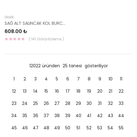
DIĞER
SAĞ ALT SALINCAK KOL BURCU ACCENT 54556-22102-KORE
608.00 ₺
( 141 Görüntüleme )
12022 üründen
25 tanesi
gösteriliyor
1
2
3
4
5
6
7
8
9
10
11
12
13
14
15
16
17
18
19
20
21
22
23
24
25
26
27
28
29
30
31
32
33
34
35
36
37
38
39
40
41
42
43
44
45
46
47
48
49
50
51
52
53
54
55