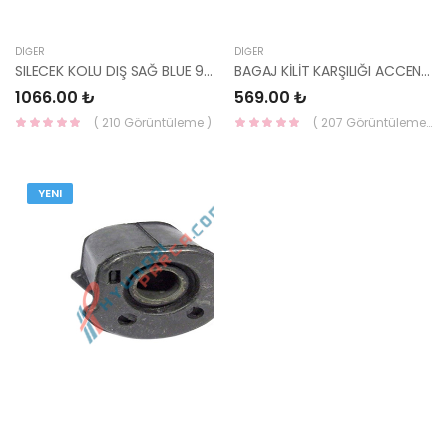
DIĞER
DIĞER
SILECEK KOLU DIŞ SAĞ BLUE 98320-1R000-HMC
BAGAJ KİLİT KARŞILIĞI ACCENT 81210-22510-HMC
1066.00 ₺
569.00 ₺
( 210 Görüntüleme )
( 207 Görüntüleme )
YENI