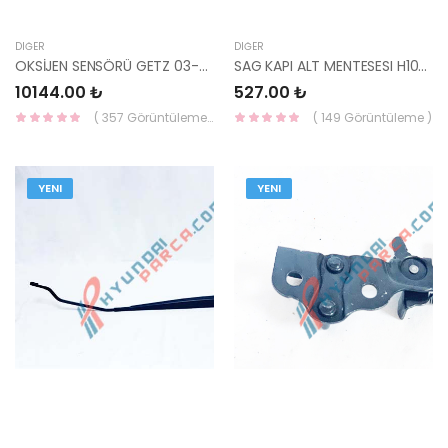
DIĞER
DIĞER
OKSİJEN SENSÖRÜ GETZ 03-05 BENZİNLİ 1.3 39210-26800-HMC
SAG KAPI ALT MENTESESI H100 KAMYONET 79325-4F000-HMC
10144.00 ₺
527.00 ₺
( 357 Görüntüleme )
( 149 Görüntüleme )
YENI
YENI