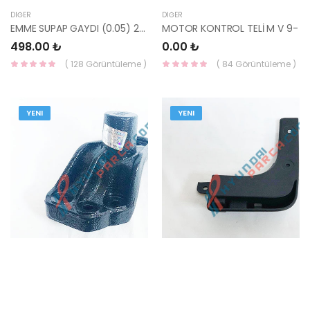
DIĞER
DIĞER
EMME SUPAP GAYDI (0.05) 22114-21900-HMC
MOTOR KONTROL TELİ M V 9-
498.00 ₺
0.00 ₺
( 128 Görüntüleme )
( 84 Görüntüleme )
YENI
YENI