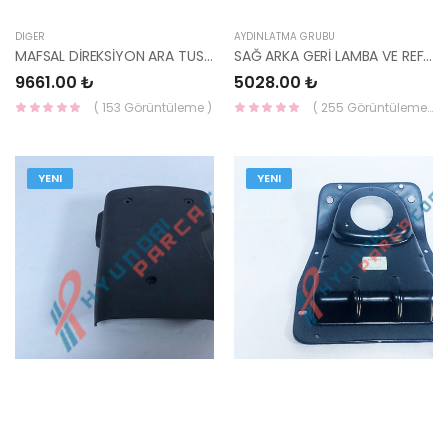
DIĞER
AYDINLATMA GRUBU
MAFSAL DİREKSİYON ARA TUSCON 04> 56400-2E000-HMC
SAĞ ARKA GERİ LAMBA VE REFLEKTÖR İ20 2015- 92406-C8000-HMC
9661.00 ₺
5028.00 ₺
( 153 Görüntüleme )
( 255 Görüntüleme )
YENI
YENI