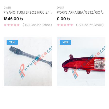
DIĞER
DIĞER
PİYANO TUŞU EKSOZ H100 24529-42500-HMC
PORYE ARKA ERA/GETZ/RİO/PİCANTO 04- ABS SİZ ILJIN 52750-1G000-
1846.00 ₺
0.00 ₺
( 160 Görüntüleme )
( 72 Görüntüleme )
YENI
YENI