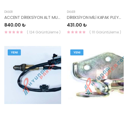
DIĞER
DIĞER
ACCENT DİREKSİYON ALT MUHAFAZA 2000-2006 84852-25202LT-HMC
DİREKSİYON MİLİ KAPAK PLEYTİ H100 MİN/VAN 56271-43003-HMC
840.00 ₺
431.00 ₺
( 124 Görüntüleme )
( 111 Görüntüleme )
YENI
YENI