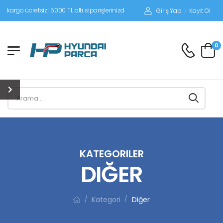
iz! 5000 TL altı siparişlerinizde siparişleriniz alıcı ödemeli gönderilir.
Giriş Yap
/
Kayıt Ol
0
KATEGORILER
DIĞER
Kategori
Diğer
/
/