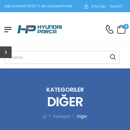
! 5000 TL altı siparişlerinizde siparişleriniz alıcı ödemeli gönderilir.
Giriş Yap
/
Kayıt Ol
0
KATEGORILER
DIĞER
Kategori
Diğer
/
/