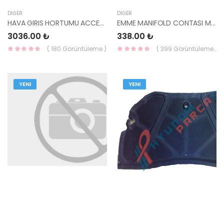
DIĞER
DIĞER
HAVA GIRIS HORTUMU ACCENT 28138-22653-HMC
EMME MANIFOLD CONTASI MATRİX 28355-2A101-KORE
3036.00 ₺
338.00 ₺
( 180 Görüntüleme )
( 399 Görüntüleme )
YENI
YENI