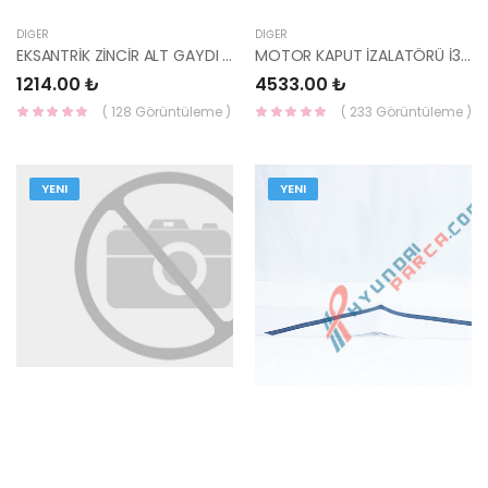
DIĞER
DIĞER
EKSANTRİK ZİNCİR ALT GAYDI İ20 24431-03001-HMC
MOTOR KAPUT İZALATÖRÜ İ30 2007-2011 81125-2L000-HMC
1214.00 ₺
4533.00 ₺
( 128 Görüntüleme )
( 233 Görüntüleme )
YENI
YENI