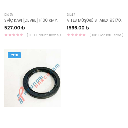
DIĞER
DIĞER
SVİÇ KAPI [DEVRE] H100 KMYT 97> 93560-4B000-HMC
VİTES MÜŞÜRÜ STAREX 93170-86110-HMC
527.00 ₺
1566.00 ₺
( 180 Görüntüleme )
( 106 Görüntüleme )
YENI