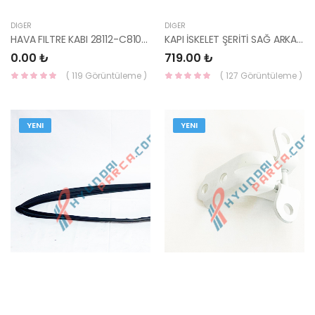
DIĞER
DIĞER
HAVA FILTRE KABI 28112-C8100-HMC
KAPI İSKELET ŞERİTİ SAĞ ARKA ÜST STİCKER İ20 2014- 86392-C7000-HMC
0.00 ₺
719.00 ₺
( 119 Görüntüleme )
( 127 Görüntüleme )
YENI
YENI