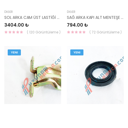
DIĞER
DIĞER
SOL ARKA CAM ÜST LASTİĞİ TUCSON 2015- 83530-D7000-HMC
SAĞ ARKA KAPI ALT MENTEŞE BLUE 79360-0U000-HMC
3404.00 ₺
794.00 ₺
( 120 Görüntüleme )
( 72 Görüntüleme )
YENI
YENI