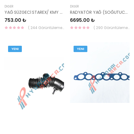
DIĞER
DIĞER
YAĞ SÜZGECİ STAREX/ KMY CRDİ 26200-4A001-HMC
RADYATÖR YAĞ (SOĞUTUCU) H-100 MİNİBÜS 97-06 26400-43152-YS
753.00 ₺
6695.00 ₺
( 244 Görüntüleme )
( 290 Görüntüleme )
YENI
YENI