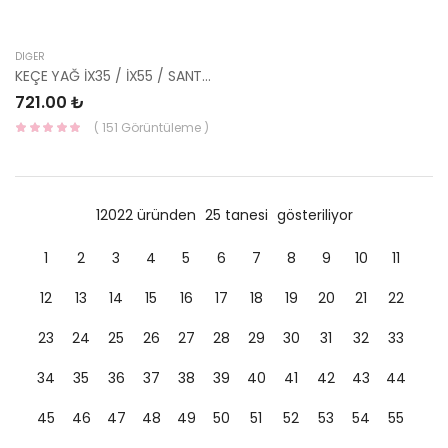
DIĞER
KEÇE YAĞ İX35 / İX55 / SANTAFE / TUCSON 47452-39000-HMC
721.00 ₺
( 151 Görüntüleme )
12022 üründen
25 tanesi
gösteriliyor
1
2
3
4
5
6
7
8
9
10
11
12
13
14
15
16
17
18
19
20
21
22
23
24
25
26
27
28
29
30
31
32
33
34
35
36
37
38
39
40
41
42
43
44
45
46
47
48
49
50
51
52
53
54
55