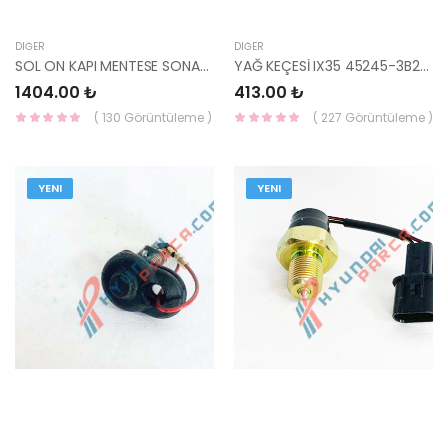
DIĞER
DIĞER
SOL ON KAPI MENTESE SONATA 99- 79310-38000-HMC
YAĞ KEÇESİ IX35 45245-3B200-HMC
1404.00 ₺
413.00 ₺
( 130 Görüntüleme )
( 227 Görüntüleme )
YENI
YENI