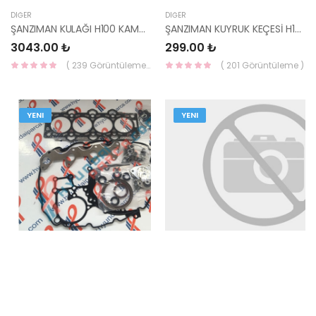
DIĞER
DIĞER
ŞANZIMAN KULAĞI H100 KAMYONET 21813-4B101-HMC
ŞANZIMAN KUYRUK KEÇESİ H100/KMY 97- 43156-4B000-HMC
3043.00 ₺
299.00 ₺
( 239 Görüntüleme )
( 201 Görüntüleme )
YENI
YENI