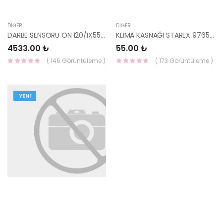
DIĞER
DIĞER
DARBE SENSÖRÜ ÖN İ20/İX55 95920-3T100-HMC
KLİMA KASNAĞI STAREX 97653-4A000-HMC
4533.00 ₺
55.00 ₺
( 146 Görüntüleme )
( 173 Görüntüleme )
YENI