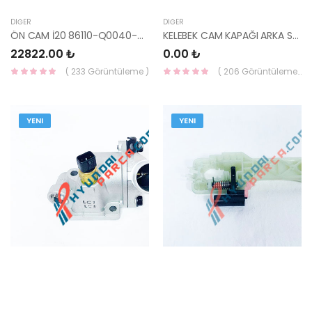
DIĞER
DIĞER
ÖN CAM İ20 86110-Q0040-MOBIS-S
KELEBEK CAM KAPAĞI ARKA SAĞ İ20 2020- 83840-Q00004X-MOBIS-S
22822.00 ₺
0.00 ₺
( 233 Görüntüleme )
( 206 Görüntüleme )
YENI
YENI