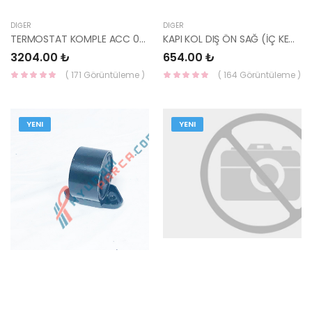
DIĞER
DIĞER
TERMOSTAT KOMPLE ACC 00-06/GETZ 05 1.3 25600-22760-HMC
KAPI KOL DIŞ ÖN SAĞ (İÇ KEMİK) İ20 09-12 82665-1J000-HMC
3204.00 ₺
654.00 ₺
( 171 Görüntüleme )
( 164 Görüntüleme )
YENI
YENI