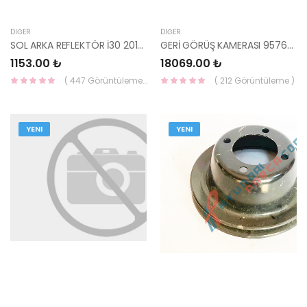
DIĞER
DIĞER
SOL ARKA REFLEKTÖR İ30 2012- (AMPULSÜZ MODEL) 92405-A5100-HMC
GERİ GÖRÜŞ KAMERASI 95760-D3100-HMC
1153.00 ₺
18069.00 ₺
( 447 Görüntüleme )
( 212 Görüntüleme )
YENI
YENI