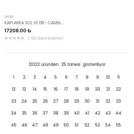
DIĞER
KAPI ARKA SOL H1 08- CAMSIZ KAPALI ( TAŞIMA HATALI ) 77003-4H100-HMC
17208.00 ₺
( 125 Görüntüleme )
12022 üründen
25 tanesi
gösteriliyor
1
2
3
4
5
6
7
8
9
10
11
12
13
14
15
16
17
18
19
20
21
22
23
24
25
26
27
28
29
30
31
32
33
34
35
36
37
38
39
40
41
42
43
44
45
46
47
48
49
50
51
52
53
54
55