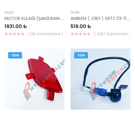
DIĞER
DIĞER
MOTOR KULAĞI (ŞANZUMAN ) ARKA MİLENYUM 21930-25010-YS
AMBLEM ( CRDİ ) GETZ 03-11 86319-17500-MOBIS
1931.00 ₺
519.00 ₺
( 181 Görüntüleme )
( 2257 Görüntüleme )
YENI
YENI