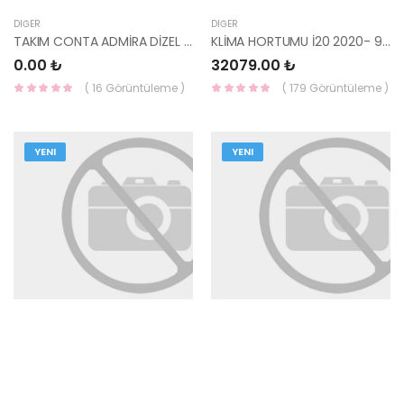
DIĞER
DIĞER
TAKIM CONTA ADMİRA DİZEL HMC 20910-27C11-
KLİMA HORTUMU İ20 2020- 97775-Q0140-MOBIS-S
0.00 ₺
32079.00 ₺
( 16 Görüntüleme )
( 179 Görüntüleme )
YENI
YENI