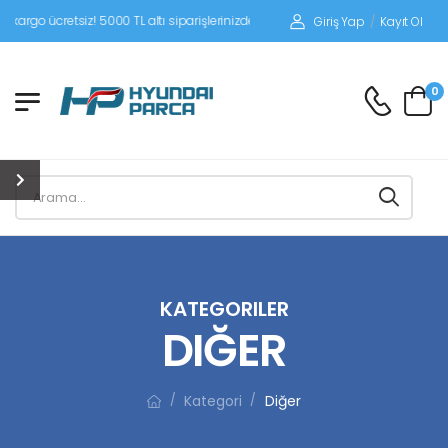
siz! 5000 TL altı siparişlerinizde siparişleriniz alıcı ödemeli gönderilir.
Giriş Yap
/
Kayıt Ol
0
KATEGORILER
DIĞER
Kategori
Diğer
/
/