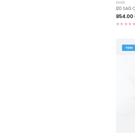
DIĞER
854.00
YENI