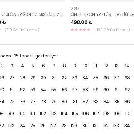
DIĞER
AKS TAŞIYICISI ÖN SAĞ GETZ ABS'SİZ 51716-1C010-YS
0 ₺
498.00 ₺
( 119 Görüntüleme )
( 180 Görüntüleme )
ründen
25 tanesi
gösteriliyor
2
3
4
5
6
7
8
9
10
11
12
13
14
26
27
28
29
30
31
32
33
34
35
36
37
38
50
51
52
53
54
55
56
57
58
59
60
61
62
74
75
76
77
78
79
80
81
82
83
84
85
86
98
99
100
101
102
103
104
105
106
107
108
109
110
22
123
124
125
126
127
128
129
130
131
132
133
134