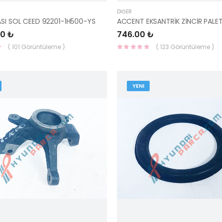
DIĞER
ASI SOL CEED 92201-1H500-YS
00 ₺
746.00 ₺
( 101 Görüntüleme )
( 123 Görüntüleme )
YENI