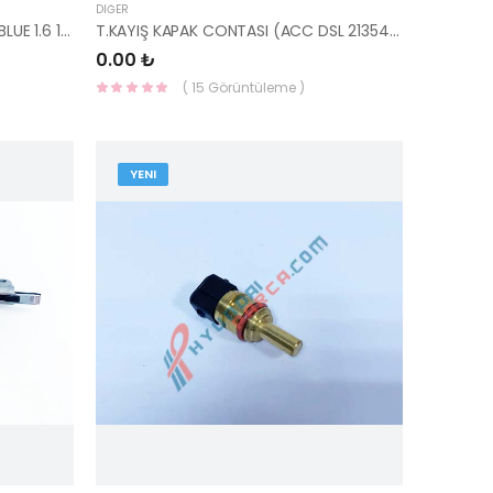
DIĞER
YAĞ POMPASI İ20 15- 1,4 DİZEL / BLUE 1.6 14- / RİO 14-17 21350-2A500-HMC
T.KAYIŞ KAPAK CONTASI (ACC DSL 21354-27010-
0.00 ₺
( 15 Görüntüleme )
YENI