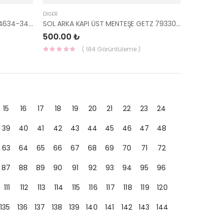
DIĞER
ÖN HELEZON YAYI ÜST LASTİĞİ 54634-34000-HMC
SOL ARKA KAPI ÜST MENTEŞE GETZ 79330-1C000-HMC
500.00 ₺
( 184 Görüntüleme )
15
16
17
18
19
20
21
22
23
24
39
40
41
42
43
44
45
46
47
48
63
64
65
66
67
68
69
70
71
72
87
88
89
90
91
92
93
94
95
96
111
112
113
114
115
116
117
118
119
120
135
136
137
138
139
140
141
142
143
144