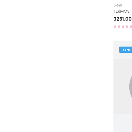
DIĞER
3261.00
YENI