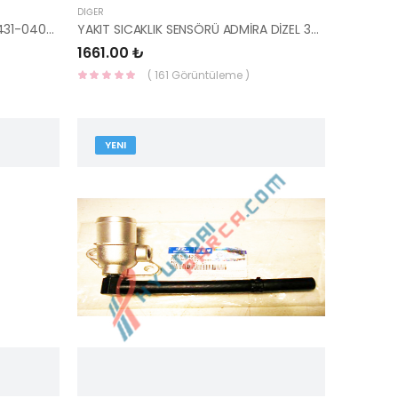
DIĞER
EKSANTRIK ZİNCİR ALT GAYDI 24431-04000-HMC
YAKIT SICAKLIK SENSÖRÜ ADMİRA DİZEL 39220-27001-HMC
1661.00 ₺
( 161 Görüntüleme )
YENI