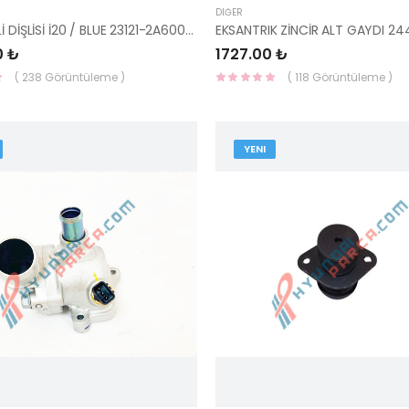
DIĞER
KRANK MİLİ DİŞLİSİ İ20 / BLUE 23121-2A600-HMC
0 ₺
1727.00 ₺
( 238 Görüntüleme )
( 118 Görüntüleme )
YENI