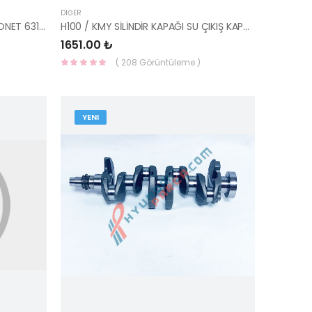
DIĞER
KABİN KUPA TAKOZU H100 KAMYONET 63110-4F001 -YS
H100 / KMY SİLİNDİR KAPAĞI SU ÇIKIŞ KAPAĞI BORULU 22151-42022-HMC
1651.00 ₺
( 208 Görüntüleme )
YENI