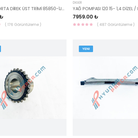
DIĞER
İ20 SAĞ ORTA DİREK ÜST TRİMİ 85850-1J000OM-HMC
 ₺
7959.00 ₺
( 176 Görüntüleme )
( 487 Görüntüleme )
YENI