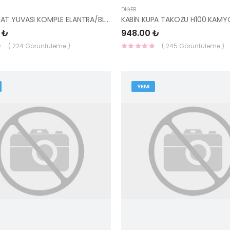
DIĞER
TERMOSTAT YUVASI KOMPLE ELANTRA/BLUE/İ20 DİZEL 16- 25610-2A720-HMC
 ₺
948.00 ₺
( 224 Görüntüleme )
( 245 Görüntüleme )
YENI