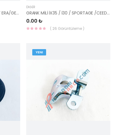
DIĞER
ACCENT EKSANTRİK ZİNCİR PALET ERA/GETZ/I-20/I-30/BLUE/CEED/CERATO/RIO DİZEL 3. 2
GRANK MİLİ İX35 / İ30 / SPORTAGE /CEED / CERATO / TUCSON 6 İLERİ BENZİNLİ GDİ 23
0.00 ₺
( 26 Görüntüleme )
YENI