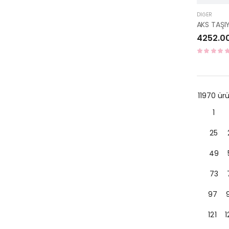
DIĞER
4252.0
11970 ü
1
25
49
73
97
121
1