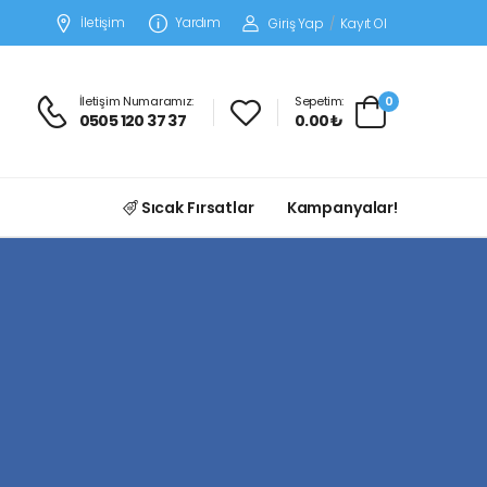
İletişim
Yardım
Giriş Yap
/
Kayıt Ol
İletişim Numaramız:
Sepetim:
0
0505 120 37 37
0.00 ₺
Sıcak Fırsatlar
Kampanyalar!