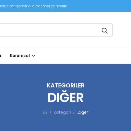
de siparişleriniz alıcı ödemeli gönderilir.
a
Kurumsal
KATEGORILER
DIĞER
Kategori
Diğer
/
/