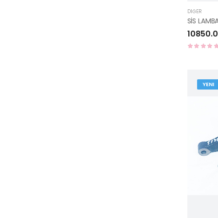
DIĞER
SİS LAMB
10850.
YENI