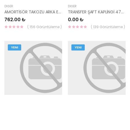
DIĞER
DIĞER
AMORTİSÖR TAKOZU ARKA ELANTRA 2016- 55326-F2000-HMC
TRANSFER ŞAFT KAPLİNGİ 47800-3B520FFF-HMC
762.00 ₺
0.00 ₺
( 156 Görüntüleme )
( 139 Görüntüleme )
YENI
YENI