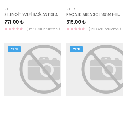
DIĞER
DIĞER
SELENOİT VALFİ BAĞLANTISI 39411-2A600-HMC
PAÇALIK ARKA SOL 86841-1E000-HMC
771.00 ₺
615.00 ₺
( 127 Görüntüleme )
( 121 Görüntüleme )
YENI
YENI