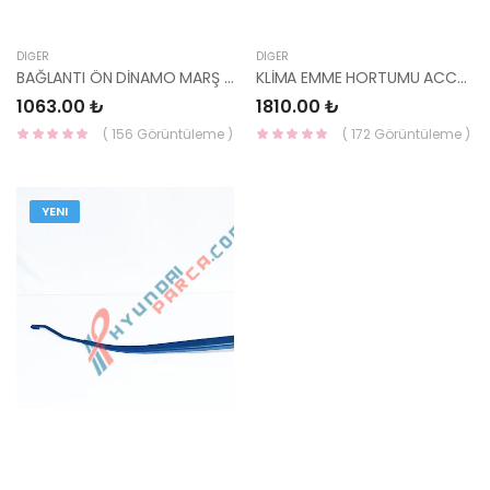
DIĞER
DIĞER
BAĞLANTI ÖN DİNAMO MARŞ ACCENT DİZEL 03> 36110-27510-HMC
KLİMA EMME HORTUMU ACCENT 06- 97763-1E000-HMC
1063.00 ₺
1810.00 ₺
( 156 Görüntüleme )
( 172 Görüntüleme )
YENI