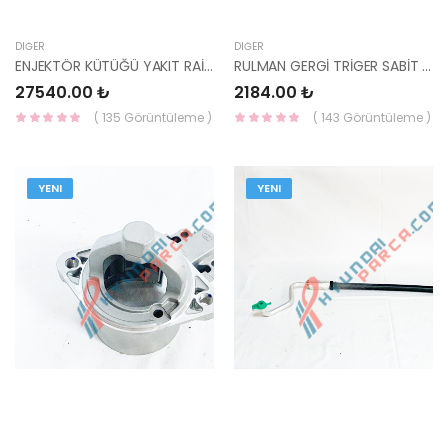
DIĞER
DIĞER
ENJEKTÖR KÜTÜĞÜ YAKIT RAİL BORUSU İ30/ERA/GETZ/MATRİX 09 DİZEL 31400-2A410-HMC
RULMAN GERGİ TRİGER SABİT ACCENT/ TUCSON/GETZ 24810-27250-HMC
27540.00 ₺
2184.00 ₺
( 135 Görüntüleme )
( 143 Görüntüleme )
YENI
YENI