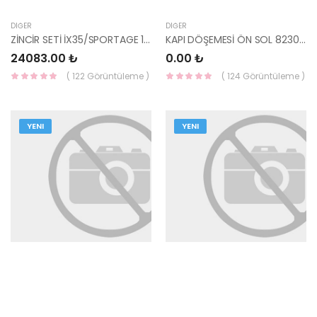
DIĞER
DIĞER
ZİNCİR SETİ İX35/SPORTAGE 11-/SORENTO 10-/SANTA FE 13- DİZEL 8 PARÇA 24350-2F000
KAPI DÖŞEMESİ ÖN SOL 82307-Q0010NNB-HMC
24083.00 ₺
0.00 ₺
( 122 Görüntüleme )
( 124 Görüntüleme )
YENI
YENI