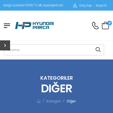
etsiz! 5000 TL altı siparişlerinizde siparişleriniz alıcı ödemeli gönderilir.
Giriş Yap
/
Kayıt Ol
0
KATEGORILER
DIĞER
Kategori
Diğer
/
/