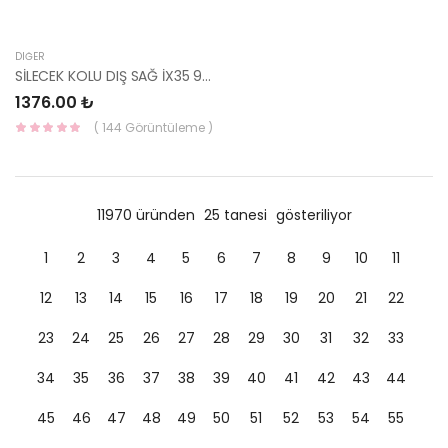
DIĞER
SİLECEK KOLU DIŞ SAĞ İX35 98320-2S000-HMC
1376.00 ₺
( 144 Görüntüleme )
11970 üründen
25 tanesi
gösteriliyor
1
2
3
4
5
6
7
8
9
10
11
12
13
14
15
16
17
18
19
20
21
22
23
24
25
26
27
28
29
30
31
32
33
34
35
36
37
38
39
40
41
42
43
44
45
46
47
48
49
50
51
52
53
54
55