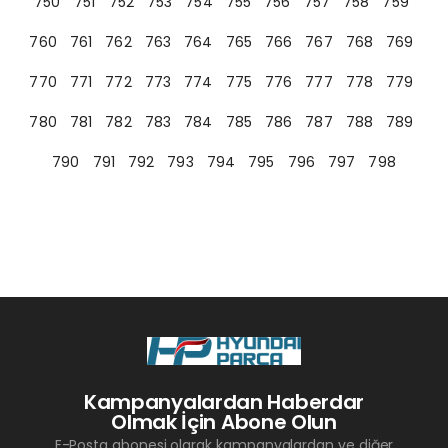
750
751
752
753
754
755
756
757
758
759
760
761
762
763
764
765
766
767
768
769
770
771
772
773
774
775
776
777
778
779
780
781
782
783
784
785
786
787
788
789
790
791
792
793
794
795
796
797
798
Kampanyalardan Haberdar
Olmak İçin Abone Olun
E-Posta abonesi olarak kampanyalardan ve diğer