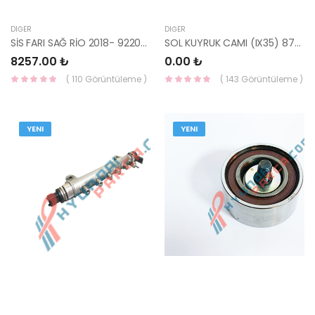
DIĞER
DIĞER
SİS FARI SAĞ RİO 2018- 92208-H8000-HMC
SOL KUYRUK CAMI (IX35) 87810-2S010-HMC
8257.00 ₺
0.00 ₺
( 110 Görüntüleme )
( 143 Görüntüleme )
YENI
YENI