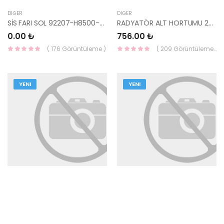
DIĞER
DIĞER
SİS FARI SOL 92207-H8500-HMC
RADYATÖR ALT HORTUMU 25411-1F350 25411-2E350 -KORE
0.00 ₺
756.00 ₺
( 176 Görüntüleme )
( 209 Görüntüleme )
YENI
YENI