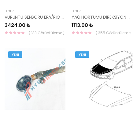
DIĞER
DIĞER
VURUNTU SENSÖRÜ ERA/RİO BEN 39250-26900-HMC
YAĞ HORTUMU DİREKSİYON SOĞUTMA ERA 57540-1E000-HMC
3424.00 ₺
1113.00 ₺
( 133 Görüntüleme )
( 355 Görüntüleme )
YENI
YENI