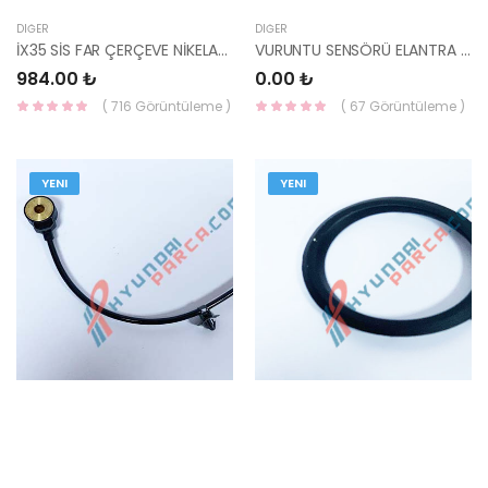
DIĞER
DIĞER
İX35 SİS FAR ÇERÇEVE NİKELAJI SOL (YUVARLAK) 86553-2Y000-HMC
VURUNTU SENSÖRÜ ELANTRA 96- INZI 39250-23010-
984.00 ₺
0.00 ₺
( 716 Görüntüleme )
( 67 Görüntüleme )
YENI
YENI