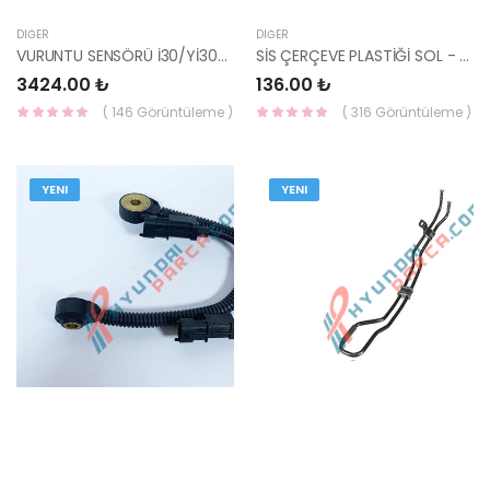
DIĞER
DIĞER
VURUNTU SENSÖRÜ İ30/Yİ30/BLUE/ELANTRA 11/CERATO 10-/İX35 BENZİN 39250-2B000-HMC
SİS ÇERÇEVE PLASTİĞİ SOL - YUVARLAK İ10 2008-2011 86581-0X000-HMC
3424.00 ₺
136.00 ₺
( 146 Görüntüleme )
( 316 Görüntüleme )
YENI
YENI