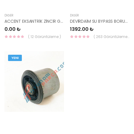
DIĞER
DIĞER
ACCENT EKSANTRİK ZİNCİR GERGİSİ ERA/GETZ/I-20/I-30 24410-2A000-YS
DEVİRDAİM SU BYPASS BORUSU ACCENT 1.5 98- / GETZ 1.3 25435-22050-HMC
0.00 ₺
1392.00 ₺
( 12 Görüntüleme )
( 263 Görüntüleme )
YENI