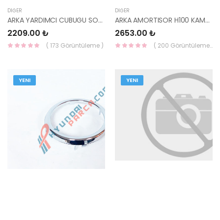
DIĞER
DIĞER
ARKA YARDIMCI CUBUGU SONATA 98-05 55250-38000-HMC
ARKA AMORTISOR H100 KAMYONET 2004- 55300-4F000-HMC
2209.00 ₺
2653.00 ₺
( 173 Görüntüleme )
( 200 Görüntüleme )
YENI
YENI