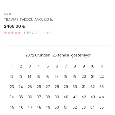
DIĞER
TRAVERS TAKOZU ARKA İ20 55160-1J200-HMC
2466.00 ₺
( 157 Görüntüleme )
12072 üründen
25 tanesi
gösteriliyor
1
2
3
4
5
6
7
8
9
10
11
12
13
14
15
16
17
18
19
20
21
22
23
24
25
26
27
28
29
30
31
32
33
34
35
36
37
38
39
40
41
42
43
44
45
46
47
48
49
50
51
52
53
54
55