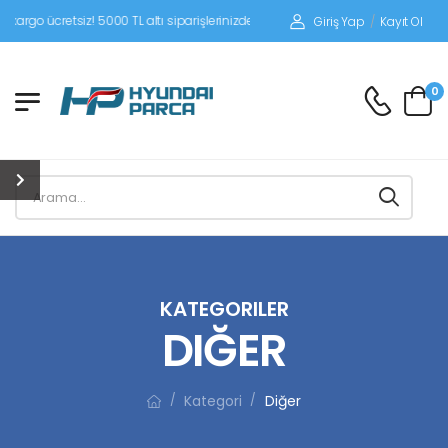
tsiz! 5000 TL altı siparişlerinizde siparişleriniz alıcı ödemeli gönderilir.
Giriş Yap
/
Kayıt Ol
0
KATEGORILER
DIĞER
Kategori
Diğer
/
/