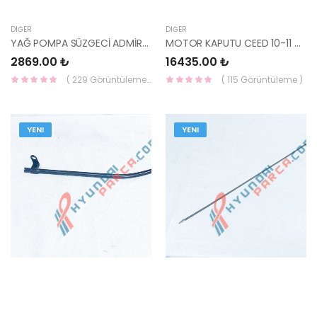
DIĞER
DIĞER
YAĞ POMPA SÜZGECİ ADMİRA DİZEL 26250-27500-HMC
MOTOR KAPUTU CEED 10-11 66400-2H200-YS
2869.00 ₺
16435.00 ₺
( 229 Görüntüleme )
( 115 Görüntüleme )
YENI
YENI