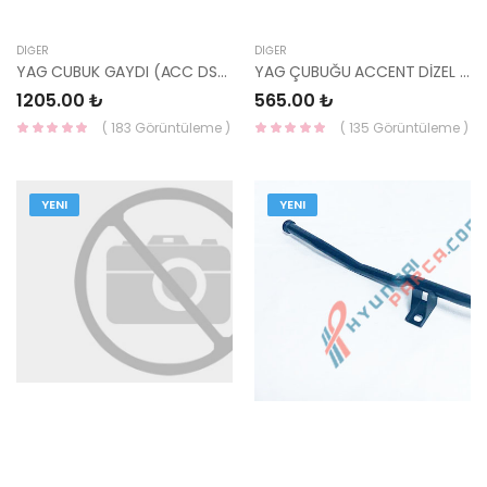
DIĞER
DIĞER
YAG CUBUK GAYDI (ACC DSL) 26612-27500-HMC
YAG ÇUBUĞU ACCENT DİZEL 2003-2005 26611-27500-HMC
1205.00 ₺
565.00 ₺
( 183 Görüntüleme )
( 135 Görüntüleme )
YENI
YENI