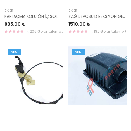
DIĞER
DIĞER
KAPI AÇMA KOLU ÖN İÇ SOL GETZ KROM 82610-1C010WK-HMC
YAĞ DEPOSU DİREKSİYON GETZ 2003-2005 57150-1C000-HMC
885.00 ₺
1510.00 ₺
( 206 Görüntüleme )
( 182 Görüntüleme )
YENI
YENI