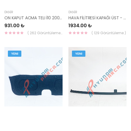
DIĞER
DIĞER
ON KAPUT ACMA TELI İ10 2008-2013 81190-0X000-HMC
HAVA FİLİTRESİ KAPAĞI ÜST - İX35 BENZİNLİ 28111-2S100-HMC
931.00 ₺
1934.00 ₺
( 262 Görüntüleme )
( 129 Görüntüleme )
YENI
YENI