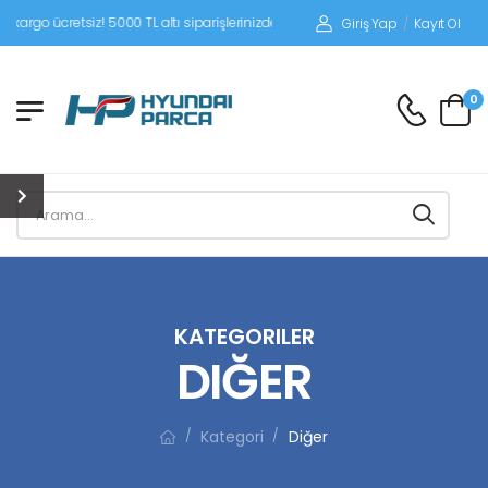
iz! 5000 TL altı siparişlerinizde siparişleriniz alıcı ödemeli gönderilir.
Giriş Yap
/
Kayıt Ol
0
KATEGORILER
DIĞER
Kategori
Diğer
/
/