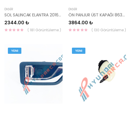
DIĞER
DIĞER
SOL SALINCAK ELANTRA 2016- 54500-F2000-YS
ÖN PANJUR ÜST KAPAĞI 86353-1K000-HMC
2344.00 ₺
3864.00 ₺
( 181 Görüntüleme )
( 130 Görüntüleme )
YENI
YENI