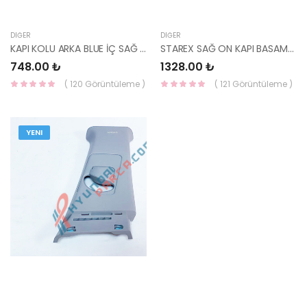
DIĞER
DIĞER
KAPI KOLU ARKA BLUE İÇ SAĞ ( GRİ ) 83620-1R000S4-YS
STAREX SAĞ ON KAPI BASAMAK TRIMI 85825-4A000LK-HMC
748.00 ₺
1328.00 ₺
( 120 Görüntüleme )
( 121 Görüntüleme )
YENI