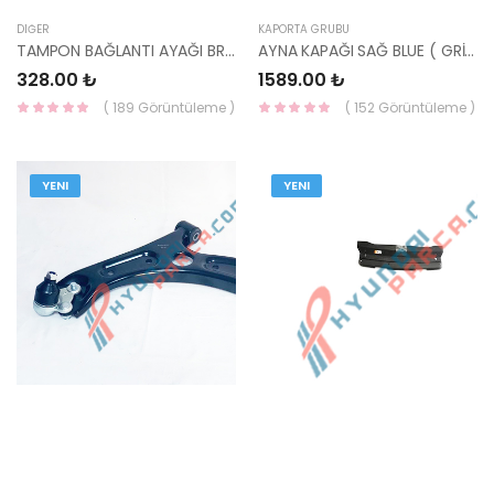
DIĞER
KAPORTA GRUBU
TAMPON BAĞLANTI AYAĞI BRAKETİ İ30 2012- SAĞ 86514-A6000-YS
AYNA KAPAĞI SAĞ BLUE ( GRİ ) 87626-1R010AZBF-HMC
328.00 ₺
1589.00 ₺
( 189 Görüntüleme )
( 152 Görüntüleme )
YENI
YENI