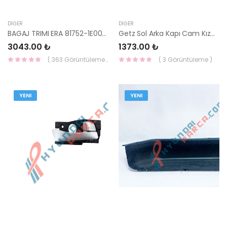
DIĞER
DIĞER
BAGAJ TRIMI ERA 81752-1E000-HMC
Getz Sol Arka Kapı Cam Kızağı 2003-2011 83510-1C000-HMC
3043.00 ₺
1373.00 ₺
( 363 Görüntüleme )
( 3 Görüntüleme )
YENI
YENI