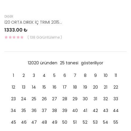
DIĞER
İ20 ORTA DIREK İÇ TRIMI 2015- 85840-C8150TTX-HMC
1333.00 ₺
( 138 Görüntüleme )
12020 üründen
25 tanesi
gösteriliyor
1
2
3
4
5
6
7
8
9
10
11
12
13
14
15
16
17
18
19
20
21
22
23
24
25
26
27
28
29
30
31
32
33
34
35
36
37
38
39
40
41
42
43
44
45
46
47
48
49
50
51
52
53
54
55