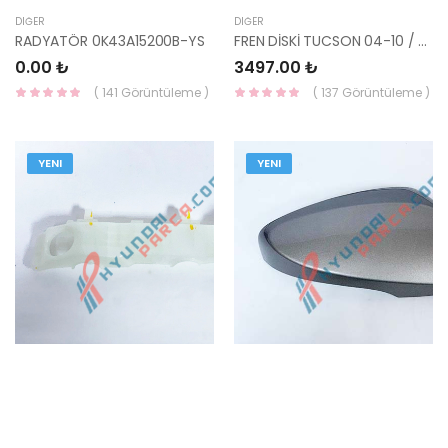
DIĞER
DIĞER
RADYATÖR 0K43A15200B-YS
FREN DİSKİ TUCSON 04-10 / SPORTAGE 04-10 / SONATA 05-11 2.0CRDI 51712-1F000 51
0.00 ₺
3497.00 ₺
( 141 Görüntüleme )
( 137 Görüntüleme )
YENI
YENI