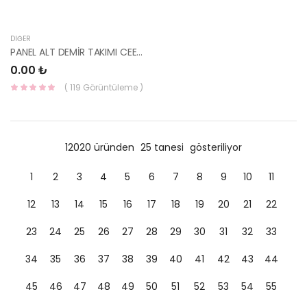
DIĞER
PANEL ALT DEMİR TAKIMI CEED 2013 KRK-117-YS
0.00 ₺
( 119 Görüntüleme )
12020 üründen
25 tanesi
gösteriliyor
1
2
3
4
5
6
7
8
9
10
11
12
13
14
15
16
17
18
19
20
21
22
23
24
25
26
27
28
29
30
31
32
33
34
35
36
37
38
39
40
41
42
43
44
45
46
47
48
49
50
51
52
53
54
55