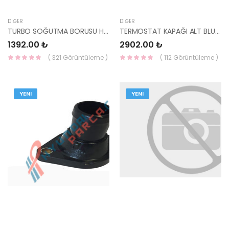
DIĞER
DIĞER
TURBO SOĞUTMA BORUSU H100 KAMYONET 2004- / BONGO 25441-42750-HMC
TERMOSTAT KAPAĞI ALT BLUE 1.4 / ELANTRA 11/18=> BENZİNLİ 25620-2B003-HMC
1392.00 ₺
2902.00 ₺
( 321 Görüntüleme )
( 112 Görüntüleme )
YENI
YENI