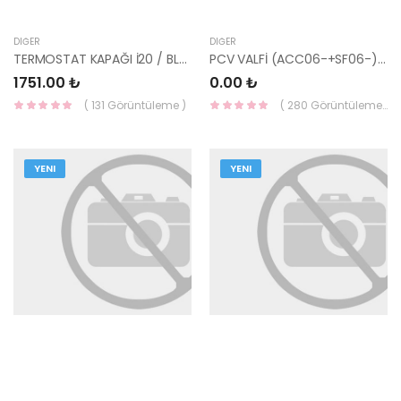
DIĞER
DIĞER
TERMOSTAT KAPAĞI İ20 / BLUE 25631-03010-HMC
PCV VALFİ (ACC06-+SF06-) 26722-27400-HMC
1751.00 ₺
0.00 ₺
( 131 Görüntüleme )
( 280 Görüntüleme )
YENI
YENI