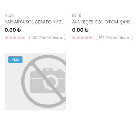
DIĞER
DIĞER
KAPI ARKA SOL CERATO 77003-2F010-YS
AKS KEÇESİ SOL OTOM. ŞANS. SPORTAGE 16- / BLUE 45245-26210-HMC
0.00 ₺
0.00 ₺
( 148 Görüntüleme )
( 162 Görüntüleme )
YENI