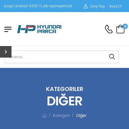
siz! 5000 TL altı siparişlerinizde siparişleriniz alıcı ödemeli gönderilir.
Giriş Yap
/
Kayıt Ol
0
KATEGORILER
DIĞER
Kategori
Diğer
/
/