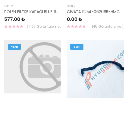
DIĞER
DIĞER
POLEN FİLTRE KAPAĞI BLUE 97129-1R000-HMC
CIVATA 11254-06206B-HMC
577.00 ₺
0.00 ₺
( 1167 Görüntüleme )
( 145 Görüntüleme )
YENI
YENI