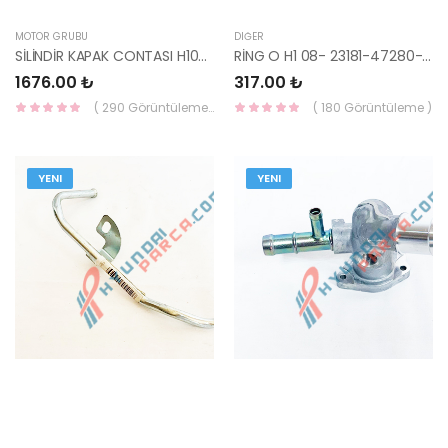
MOTOR GRUBU
DIĞER
SİLİNDİR KAPAK CONTASI H100 KMY / BONGO / H350 CRDİ 22311-4A700-HMC
RİNG O H1 08- 23181-47280-HMC
1676.00 ₺
317.00 ₺
( 290 Görüntüleme )
( 180 Görüntüleme )
YENI
YENI