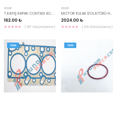
DIĞER
DIĞER
T.KAYIŞ KAPAK CONTASI ACCENT DSL 21365-27001-HMC
MOTOR KULAK İZOLATÖRÜ H100 KAMYONET 21813-4B101-YS
162.00 ₺
2024.00 ₺
( 187 Görüntüleme )
( 139 Görüntüleme )
YENI
YENI