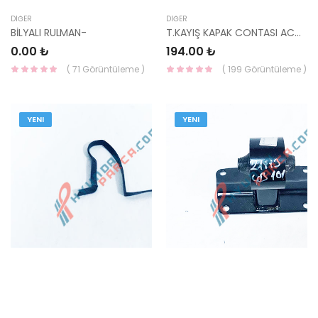
DIĞER
DIĞER
BİLYALI RULMAN-
T.KAYIŞ KAPAK CONTASI ACC DSL 21362-27001-HMC
0.00 ₺
194.00 ₺
( 71 Görüntüleme )
( 199 Görüntüleme )
YENI
YENI