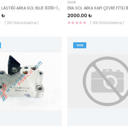
DIĞER
KAPI KASA LASTİĞİ ARKA SOL BLUE 83110-1R0004X-HMC
 ₺
2000.00 ₺
( 150 Görüntüleme )
( 149 Görüntüleme )
YENI