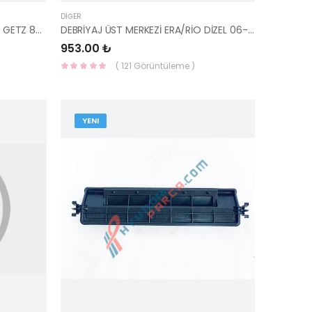
DIĞER
ÇAMURLUK DAVLUMBAZI ÖN SAĞ GETZ 86812-1C500-YS
DEBRİYAJ ÜST MERKEZİ ERA/RİO DİZEL 06-12 TCIC 41610-1G800-TCIC
953.00 ₺
( 121 Görüntüleme )
YENI