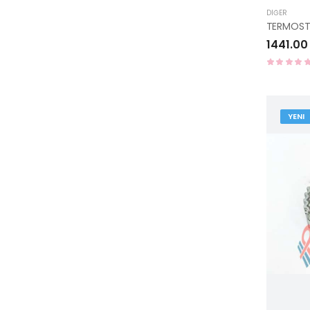
DIĞER
1441.00
YENI