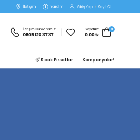
İletişim
Yardım
Giriş Yap
/
Kayıt Ol
İletişim Numaramız:
Sepetim:
0
0505 120 37 37
0.00 ₺
Sıcak Fırsatlar
Kampanyalar!