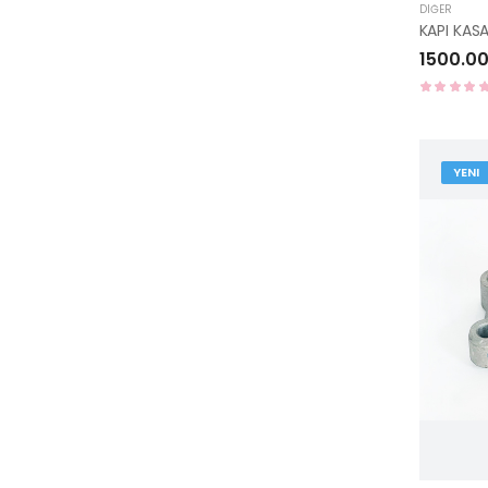
DIĞER
1500.00
YENI