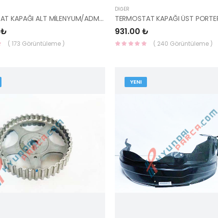
DIĞER
TERMOSTAT KAPAĞI ALT MİLENYUM/ADMİRA/GETZ 1.3 25613-22600-HMC
 ₺
931.00 ₺
( 173 Görüntüleme )
( 240 Görüntüleme )
YENI