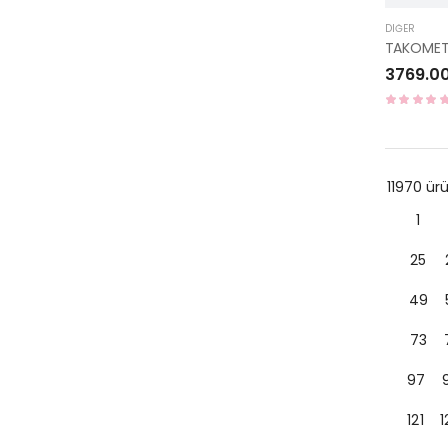
DIĞER
TAKOMET
3769.0
11970 ü
1
25
49
73
97
121
1