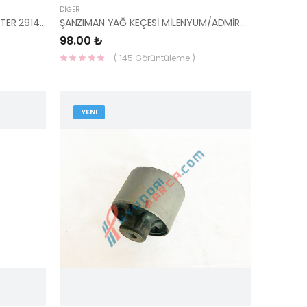
DIĞER
ŞANZIMAN MUHAFAZASI SOL PORTER 29145-4F050-HMC
ŞANZIMAN YAĞ KEÇESİ MİLENYUM/ADMİRA 43134-39011-HMC
98.00 ₺
( 145 Görüntüleme )
YENI