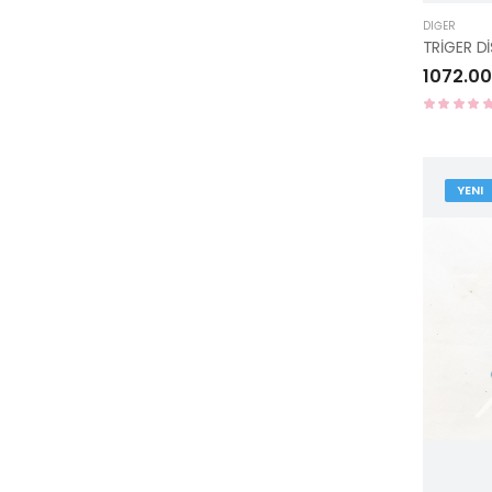
DIĞER
1072.00
YENI