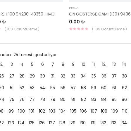
DIĞER
RE H100 94230-43350-HMC
0 ₺
0.00 ₺
( 168 Görüntüleme )
( 109 Görüntüleme )
ründen
25 tanesi
gösteriliyor
2
3
4
5
6
7
8
9
10
11
12
13
14
26
27
28
29
30
31
32
33
34
35
36
37
38
50
51
52
53
54
55
56
57
58
59
60
61
62
74
75
76
77
78
79
80
81
82
83
84
85
86
98
99
100
101
102
103
104
105
106
107
108
109
110
22
123
124
125
126
127
128
129
130
131
132
133
134