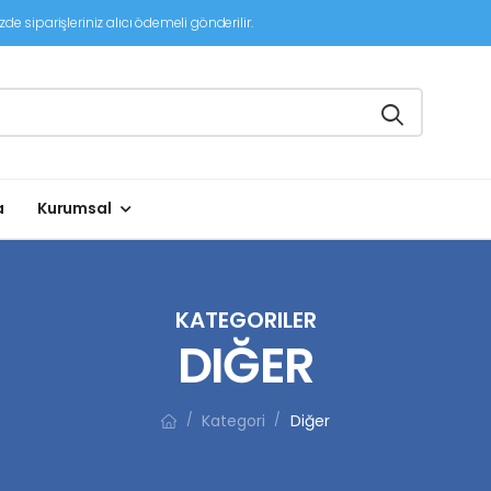
de siparişleriniz alıcı ödemeli gönderilir.
a
Kurumsal
KATEGORILER
DIĞER
Kategori
Diğer
/
/