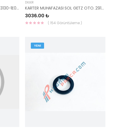
DIĞER
ERA SOL ARKA KAPI ÇEVRE FİTİLİ 83130-1E000-HMC
KARTER MUHAFAZASI SOL GETZ OTO. 29130-1C100-HMC
3036.00 ₺
( 154 Görüntüleme )
YENI