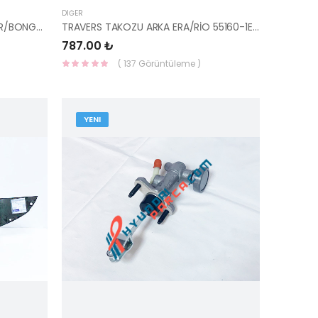
DIĞER
TERMOSTAT KAPAĞI ÜST PORTER/BONGO 06- 2.5 TCİ 25125-42600-HMC
TRAVERS TAKOZU ARKA ERA/RİO 55160-1E000-HMC
787.00 ₺
( 137 Görüntüleme )
YENI