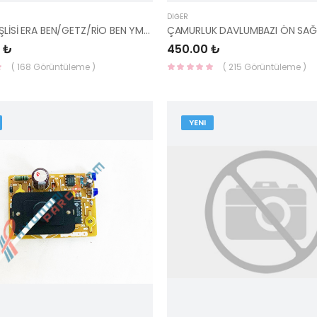
DIĞER
TRİGER DİŞLİSİ ERA BEN/GETZ/RİO BEN YM 24211-26100-HMC
 ₺
450.00 ₺
( 168 Görüntüleme )
( 215 Görüntüleme )
YENI