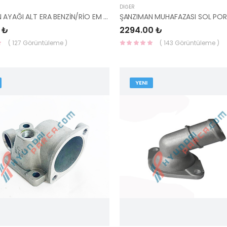
DIĞER
ŞANZIMAN AYAĞI ALT ERA BENZİN/RİO EM DİZEL 43120-23010-HMC
 ₺
2294.00 ₺
( 127 Görüntüleme )
( 143 Görüntüleme )
YENI