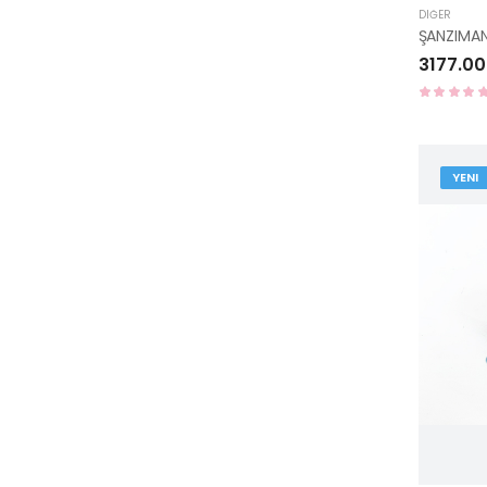
DIĞER
3177.00
YENI