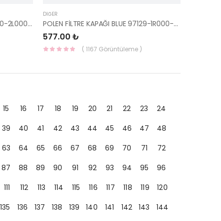
DIĞER
ÖN GÖSTERGE CAMI (I30) 94360-2L000-HMC
POLEN FİLTRE KAPAĞI BLUE 97129-1R000-HMC
577.00 ₺
( 1167 Görüntüleme )
15
16
17
18
19
20
21
22
23
24
39
40
41
42
43
44
45
46
47
48
63
64
65
66
67
68
69
70
71
72
87
88
89
90
91
92
93
94
95
96
111
112
113
114
115
116
117
118
119
120
135
136
137
138
139
140
141
142
143
144