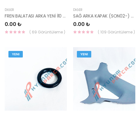
DIĞER
DIĞER
FREN BALATASI ARKA YENİ İ10 58302-B4A30-
SAĞ ARKA KAPAK (SON02-) 83840-3D020-HMC
0.00 ₺
0.00 ₺
( 69 Görüntüleme )
( 109 Görüntüleme )
YENI
YENI