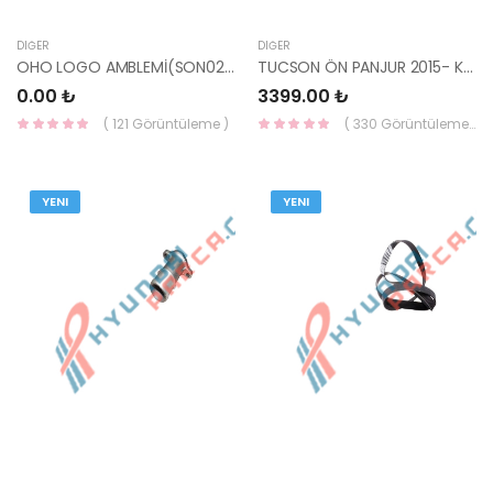
DIĞER
DIĞER
OHO LOGO AMBLEMİ(SON02-) 86341-3D000-HMC
TUCSON ÖN PANJUR 2015- KROM TİP 86350-D7100-YS
0.00 ₺
3399.00 ₺
( 121 Görüntüleme )
( 330 Görüntüleme )
YENI
YENI