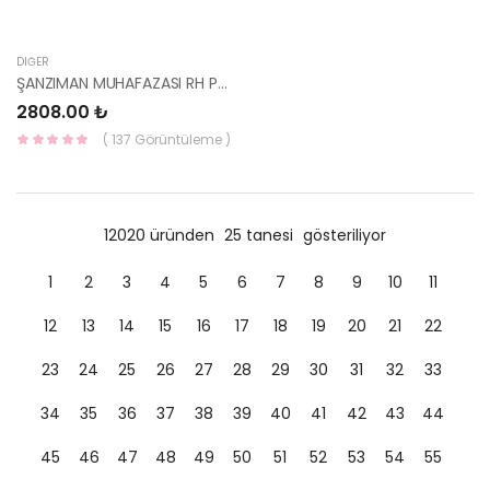
DIĞER
ŞANZIMAN MUHAFAZASI RH PORTER 29145-4F000-HMC
2808.00 ₺
( 137 Görüntüleme )
12020 üründen
25 tanesi
gösteriliyor
1
2
3
4
5
6
7
8
9
10
11
12
13
14
15
16
17
18
19
20
21
22
23
24
25
26
27
28
29
30
31
32
33
34
35
36
37
38
39
40
41
42
43
44
45
46
47
48
49
50
51
52
53
54
55