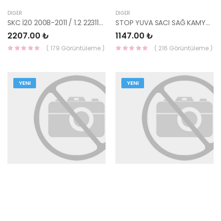
DIĞER
DIĞER
SKC İ20 2008-2011 / 1.2 22311-03200-HMC
STOP YUVA SACI SAĞ KAMYONET 61083-4F000-HMC
2207.00 ₺
1147.00 ₺
( 179 Görüntüleme )
( 216 Görüntüleme )
YENI
YENI