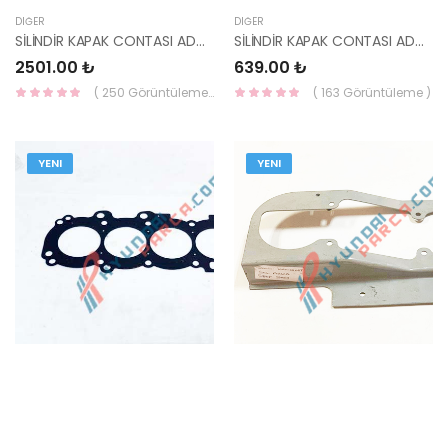
DIĞER
DIĞER
SİLİNDİR KAPAK CONTASI ADMİRA DİZEL 22311-27500-KORE
SİLİNDİR KAPAK CONTASI ADMİRA / ERA 1,6 22311-26101-KORE
2501.00 ₺
639.00 ₺
( 250 Görüntüleme )
( 163 Görüntüleme )
YENI
YENI