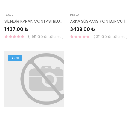
DIĞER
DIĞER
SİLİNDİR KAPAK CONTASI BLUE 1.4 (6 İLERİ) / İ20 15- 1.4 BNZ 22311-03445 HMC
ARKA SÜSPANSİYON BURCU İX35 55215-2S200-HMC
1437.00 ₺
3439.00 ₺
( 195 Görüntüleme )
( 311 Görüntüleme )
YENI