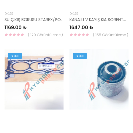
DIĞER
DIĞER
SU ÇIKIŞ BORUSU STAREX/PORTER/H1 08-/SORENTO CRDİ 25611-4A000-HMC
KANALLI V KAYIŞ KIA SORENTO 7PK1705-YS
1169.00 ₺
1647.00 ₺
( 120 Görüntüleme )
( 155 Görüntüleme )
YENI
YENI