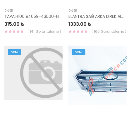
DIĞER
DIĞER
TAPA H100 84659-43000-HMC
ELANTRA SAĞ ARKA DIREK ALT TRIMI 2000-2005 85860-2D500OI-HMC
315.00 ₺
1333.00 ₺
( 141 Görüntüleme )
( 166 Görüntüleme )
YENI
YENI