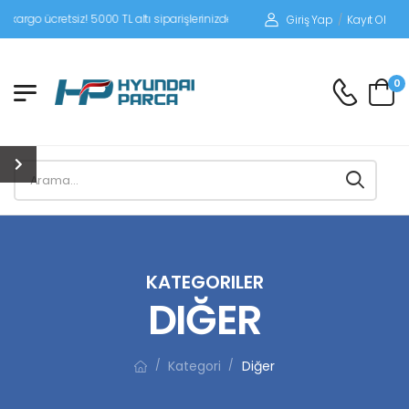
iz! 5000 TL altı siparişlerinizde siparişleriniz alıcı ödemeli gönderilir.
Giriş Yap
/
Kayıt Ol
0
KATEGORILER
DIĞER
Kategori
Diğer
/
/