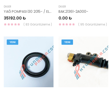
DIĞER
DIĞER
YAĞ POMPASI İ30 2015- / ELANTRA 2015- DZL 21350-2A801-HMC
BAK.21361-2A000-
35192.00 ₺
0.00 ₺
( 83 Görüntüleme )
( 95 Görüntüleme )
YENI
YENI