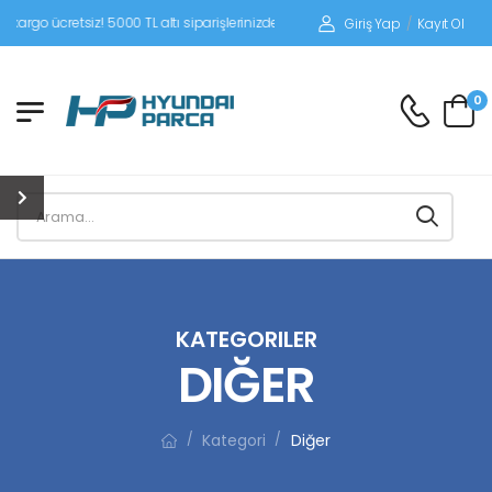
iz! 5000 TL altı siparişlerinizde siparişleriniz alıcı ödemeli gönderilir.
Giriş Yap
/
Kayıt Ol
0
KATEGORILER
DIĞER
Kategori
Diğer
/
/