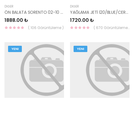
DIĞER
DIĞER
ÖN BALATA SORENTO 02-10 58101-3EU00-YS
YAĞLAMA JETİ İ20/BLUE/CERARO/İ30/CERATO 21151-2A700-HMC
1888.00 ₺
1720.00 ₺
( 106 Görüntüleme )
( 670 Görüntüleme )
YENI
YENI