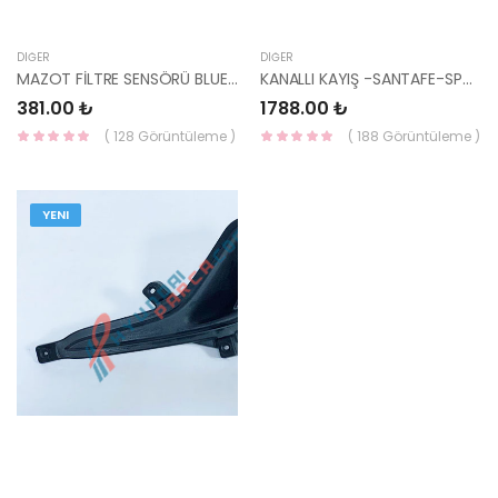
DIĞER
DIĞER
MAZOT FİLTRE SENSÖRÜ BLUE/ELANTRA 14- DİZEL 31921-2J000-HMC
KANALLI KAYIŞ -SANTAFE-SPORTAGE 6PK1515 / 25212-27400 / 25212-27360-YS
381.00 ₺
1788.00 ₺
( 128 Görüntüleme )
( 188 Görüntüleme )
YENI