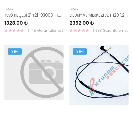
DIĞER
DIĞER
YAĞ KEÇESİ 21421-03000-HMC
DEBRİYAJ MERKEZİ ALT İ20 1.2 - 2009-2014 41710-02000-TCIC
1328.00 ₺
2352.00 ₺
( 145 Görüntüleme )
( 283 Görüntüleme )
YENI
YENI