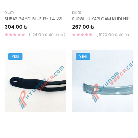
DIĞER
DIĞER
SUBAP GAYDI BLUE 13- 1.4 22114-03000-SUPAR
SÜRGÜLÜ KAPI CAM KİLİDİ H100 86350-43700-HMC
304.00 ₺
267.00 ₺
( 124 Görüntüleme )
( 1070 Görüntüleme )
YENI
YENI