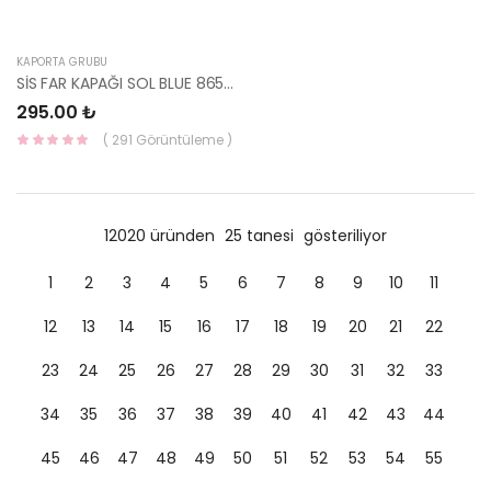
KAPORTA GRUBU
SİS FAR KAPAĞI SOL BLUE 86563-1R000-YS
295.00 ₺
( 291 Görüntüleme )
12020 üründen
25 tanesi
gösteriliyor
1
2
3
4
5
6
7
8
9
10
11
12
13
14
15
16
17
18
19
20
21
22
23
24
25
26
27
28
29
30
31
32
33
34
35
36
37
38
39
40
41
42
43
44
45
46
47
48
49
50
51
52
53
54
55