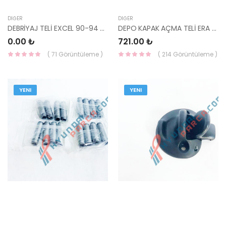
DIĞER
DIĞER
DEBRİYAJ TELİ EXCEL 90-94 41510-24003-
DEPO KAPAK AÇMA TELİ ERA 81590-1E000-HMC
0.00 ₺
721.00 ₺
( 71 Görüntüleme )
( 214 Görüntüleme )
YENI
YENI