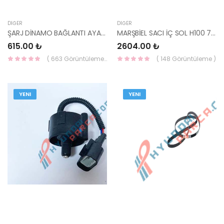
DIĞER
DIĞER
ŞARJ DİNAMO BAĞLANTI AYAĞI H100 37461-42500-HMC
MARŞBİEL SACI İÇ SOL H100 71155-43002-HMC
615.00 ₺
2604.00 ₺
( 663 Görüntüleme )
( 148 Görüntüleme )
YENI
YENI