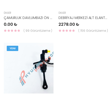
DIĞER
DIĞER
ÇAMURLUK DAVLUMBAZI ÖN SAĞ YENİ İ20-
DEBRİYAJ MERKEZİ ALT ELANTRA 01-/ADMİRA D 41710-39001-TCIC
0.00 ₺
2278.00 ₺
( 99 Görüntüleme )
( 156 Görüntüleme )
YENI