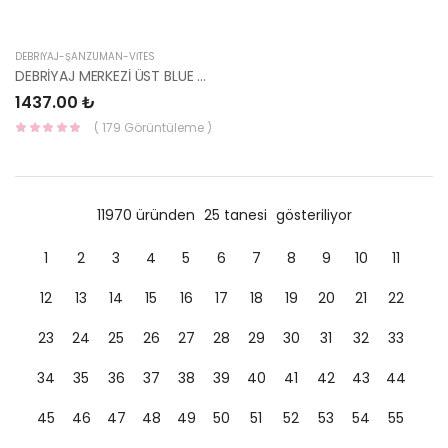
DEBRİYAJ-ŞANZUMAN-VİTES
DEBRİYAJ MERKEZİ ÜST BLUE 41610-1R100-TCIC
1437.00 ₺
( 179 Görüntüleme )
11970 üründen
25 tanesi
gösteriliyor
1
2
3
4
5
6
7
8
9
10
11
12
13
14
15
16
17
18
19
20
21
22
23
24
25
26
27
28
29
30
31
32
33
34
35
36
37
38
39
40
41
42
43
44
45
46
47
48
49
50
51
52
53
54
55