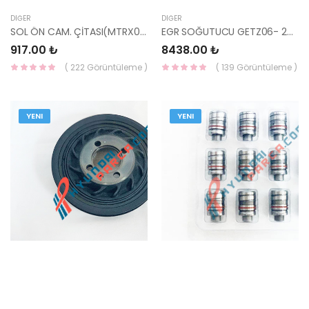
DIĞER
DIĞER
SOL ÖN CAM. ÇİTASI(MTRX09-) 87711-10000-HMC
EGR SOĞUTUCU GETZ06- 28416-2A401-HMC
917.00 ₺
8438.00 ₺
( 222 Görüntüleme )
( 139 Görüntüleme )
YENI
YENI