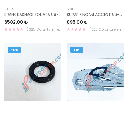
DIĞER
DIĞER
KRANK KASNAĞI SONATA 99- V6 2.5 23124-37100-KORE
SUPAP FİNCANI ACCENT 99-02 /GETZ 1,3 24610-22020-KORE
6582.00 ₺
895.00 ₺
( 325 Görüntüleme )
( 223 Görüntüleme )
YENI
YENI