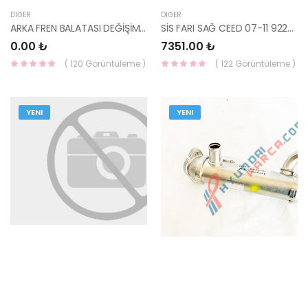
DIĞER
DIĞER
ARKA FREN BALATASI DEĞİŞİMİ 58215RTT
SİS FARI SAĞ CEED 07-11 92202-1H000-HMC
0.00 ₺
7351.00 ₺
( 120 Görüntüleme )
( 122 Görüntüleme )
YENI
YENI