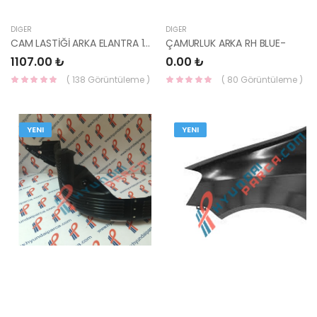
DIĞER
DIĞER
CAM LASTİĞİ ARKA ELANTRA 11- 87131-3X000-HMC
ÇAMURLUK ARKA RH BLUE-
1107.00 ₺
0.00 ₺
( 138 Görüntüleme )
( 80 Görüntüleme )
YENI
YENI