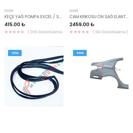
DIĞER
DIĞER
KEÇE YAĞ POMPA EXCEL / SCOUPE 91> 21421-21030-HMC
CAM KRİKOSU ÖN SAĞ ELANTRA 01- ELK 82402-2D010-HMC
415.00 ₺
2459.00 ₺
( 205 Görüntüleme )
( 182 Görüntüleme )
YENI
YENI