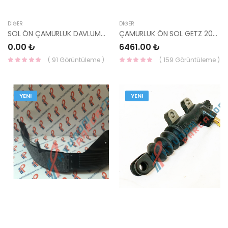
DIĞER
DIĞER
SOL ÖN ÇAMURLUK DAVLUMBAZI İ20 12-14-
ÇAMURLUK ÖN SOL GETZ 2003-2005 66311-1C350-HMC
0.00 ₺
6461.00 ₺
( 91 Görüntüleme )
( 159 Görüntüleme )
YENI
YENI