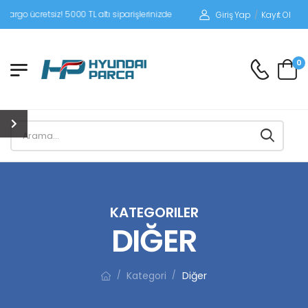
z! 5000 TL altı siparişlerinizde siparişleriniz alıcı ödemeli gönderilir.
Giriş Yap
/
Kayıt Ol
0
KATEGORILER
DIĞER
Kategori
Diğer
/
/