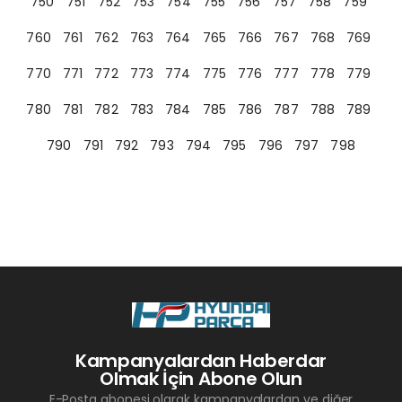
750
751
752
753
754
755
756
757
758
759
760
761
762
763
764
765
766
767
768
769
770
771
772
773
774
775
776
777
778
779
780
781
782
783
784
785
786
787
788
789
790
791
792
793
794
795
796
797
798
Kampanyalardan Haberdar
Olmak İçin Abone Olun
E-Posta abonesi olarak kampanyalardan ve diğer