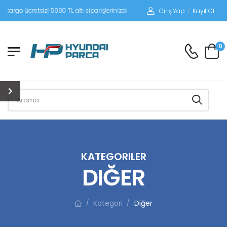
tsiz! 5000 TL altı siparişlerinizde siparişleriniz alıcı ödemeli gönderilir.
Giriş Yap
/
Kayıt Ol
0
KATEGORILER
DIĞER
Kategori
Diğer
/
/