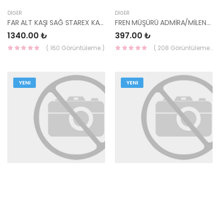
DIĞER
DIĞER
FAR ALT KAŞI SAĞ STAREX KAMYONET 86550-47000-MOBIS
FREN MÜŞÜRÜ ADMİRA/MİLENYUM 93810-25300-YS
1340.00 ₺
397.00 ₺
( 160 Görüntüleme )
( 208 Görüntüleme )
YENI
YENI