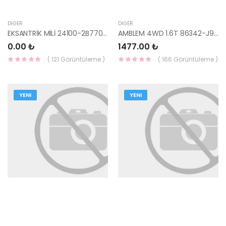
DIĞER
DIĞER
EKSANTRİK MİLİ 24100-2B770-HMC
AMBLEM 4WD 1.6T 86342-J9000-HMC
0.00 ₺
1477.00 ₺
( 121 Görüntüleme )
( 166 Görüntüleme )
YENI
YENI