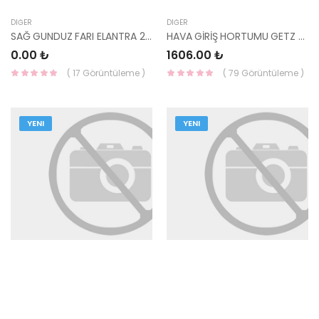
DIĞER
DIĞER
SAĞ GUNDUZ FARI ELANTRA 2020- 92208-AA000 YS
HAVA GİRİŞ HORTUMU GETZ 28138-1C250 KORE
0.00 ₺
1606.00 ₺
( 17 Görüntüleme )
( 79 Görüntüleme )
YENI
YENI