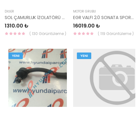
DIĞER
MOTOR GRUBU
SOL ÇAMURLUK İZOLATÖRÜ SPORTAGE 84141-F1000 HMC
EGR VALFI 2.0 SONATA SPORTAGE TUCSON 28410-27410 - HMC
1310.00 ₺
16019.00 ₺
( 130 Görüntüleme )
( 119 Görüntüleme )
YENI
YENI