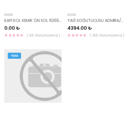
DIĞER
DIĞER
KAPI KOL KEMİK ÖN SOL 82655-Q0000-HMC
YAĞ SOĞUTUCUSU ADMİRA/TUCSON/SPORTAGE 04-11/SANTA FE 00-05 DİZEL 26410-27000 KAL
0.00 ₺
4394.00 ₺
( 65 Görüntüleme )
( 165 Görüntüleme )
YENI