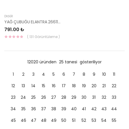
DIĞER
YAĞ ÇUBUĞU ELANTRA 26611-03801 HMC
791.00 ₺
( 131 Görüntüleme )
12020 üründen
25 tanesi
gösteriliyor
1
2
3
4
5
6
7
8
9
10
11
12
13
14
15
16
17
18
19
20
21
22
23
24
25
26
27
28
29
30
31
32
33
34
35
36
37
38
39
40
41
42
43
44
45
46
47
48
49
50
51
52
53
54
55