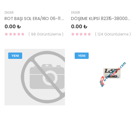
DIĞER
DIĞER
ROT BAŞI SOL ERA/RİO 06-11 YS-
DÖŞEME KLİPSİ 82315-38000-HMC
0.00 ₺
0.00 ₺
( 98 Görüntüleme )
( 124 Görüntüleme )
YENI
YENI