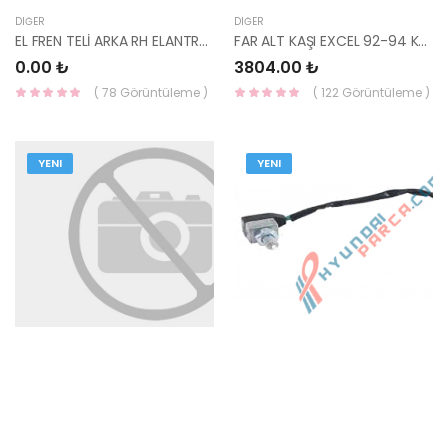
DIĞER
DIĞER
EL FREN TELİ ARKA RH ELANTRA 01-04 DİSK KORE 59770-2D310-
FAR ALT KAŞI EXCEL 92-94 KORE 86370-24300-HMC
0.00 ₺
3804.00 ₺
( 78 Görüntüleme )
( 122 Görüntüleme )
YENI
YENI