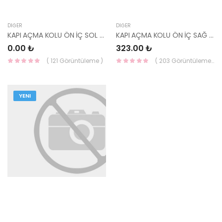
DIĞER
DIĞER
KAPI AÇMA KOLU ÖN İÇ SOL ADMİRA (NİKELAJLI) KORE 82610-25100-
KAPI AÇMA KOLU ÖN İÇ SAĞ H100 82620-43301AQ-YS
0.00 ₺
323.00 ₺
( 121 Görüntüleme )
( 203 Görüntüleme )
YENI