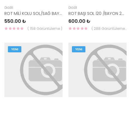
DIĞER
DIĞER
ROT MİLİ KOLU SOL/SAĞ BAYON 2020- / İ20 2020- 56540-Q0000-YS
ROT BAŞI SOL İ20 /BAYON 2020- 56820-Q0000-YS
550.00 ₺
600.00 ₺
( 158 Görüntüleme )
( 288 Görüntüleme )
YENI
YENI