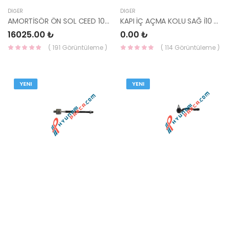
DIĞER
DIĞER
AMORTİSÖR ÖN SOL CEED 10-12 54651-1H500-HMC
KAPI İÇ AÇMA KOLU SAĞ İ10 82620-0X0004X-HMC
16025.00 ₺
0.00 ₺
( 191 Görüntüleme )
( 114 Görüntüleme )
YENI
YENI