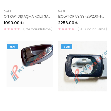
DIĞER
DIĞER
ÖN KAPI DIŞ AÇMA KOLU SAĞ 82661-1F010-HMC
İZOLATÖR 59139-2W200-HMC
1090.00 ₺
2256.00 ₺
( 124 Görüntüleme )
( 140 Görüntüleme )
YENI
YENI