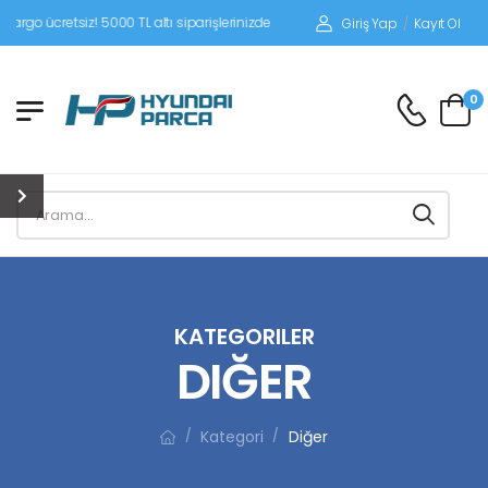
iz! 5000 TL altı siparişlerinizde siparişleriniz alıcı ödemeli gönderilir.
Giriş Yap
/
Kayıt Ol
0
KATEGORILER
DIĞER
Kategori
Diğer
/
/