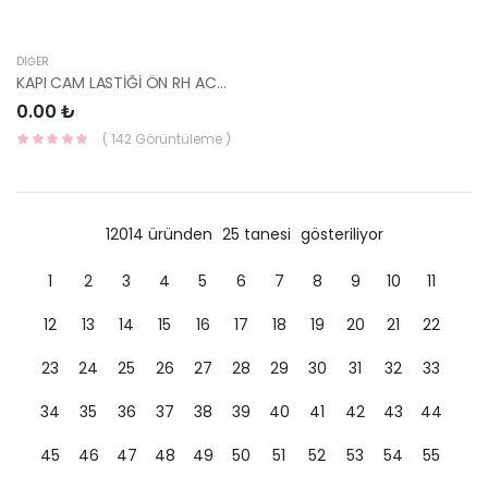
DIĞER
KAPI CAM LASTİĞİ ÖN RH ACCENT 82540-22001-HMC
0.00 ₺
( 142 Görüntüleme )
12014 üründen
25 tanesi
gösteriliyor
1
2
3
4
5
6
7
8
9
10
11
12
13
14
15
16
17
18
19
20
21
22
23
24
25
26
27
28
29
30
31
32
33
34
35
36
37
38
39
40
41
42
43
44
45
46
47
48
49
50
51
52
53
54
55