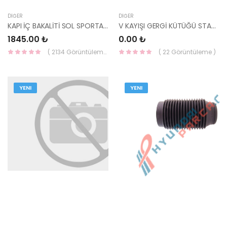
DIĞER
DIĞER
KAPI İÇ BAKALİTİ SOL SPORTAGE 82655-1F000-HMC
V KAYIŞI GERGİ KÜTÜĞÜ STAREX 25281-4A010-GMB
1845.00 ₺
0.00 ₺
( 2134 Görüntüleme )
( 22 Görüntüleme )
YENI
YENI