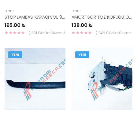
DIĞER
DIĞER
STOP LAMBASI KAPAĞI SOL 92411-Q0000 HMC
AMORTİSÖR TOZ KÖRÜĞÜ ÖN GETZ/İ20/YENİ İ20 54625-1C000-HMC
195.00 ₺
138.00 ₺
( 281 Görüntüleme )
( 246 Görüntüleme )
YENI
YENI