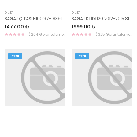
DIĞER
DIĞER
BAGAJ ÇİTASI H100 97- 83910-43360-HMC
BAGAJ KİLİDİ İ20 2012-2015 81230-1J500-HMC
1477.00 ₺
1999.00 ₺
( 204 Görüntüleme )
( 325 Görüntüleme )
YENI
YENI