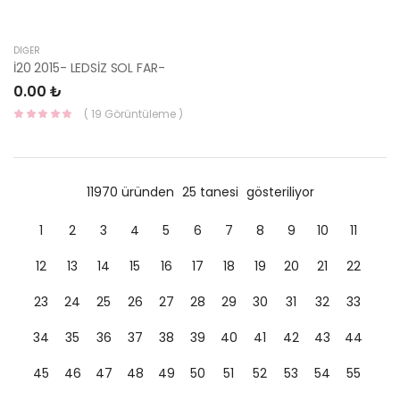
DIĞER
İ20 2015- LEDSİZ SOL FAR-
0.00 ₺
( 19 Görüntüleme )
11970 üründen
25 tanesi
gösteriliyor
1
2
3
4
5
6
7
8
9
10
11
12
13
14
15
16
17
18
19
20
21
22
23
24
25
26
27
28
29
30
31
32
33
34
35
36
37
38
39
40
41
42
43
44
45
46
47
48
49
50
51
52
53
54
55