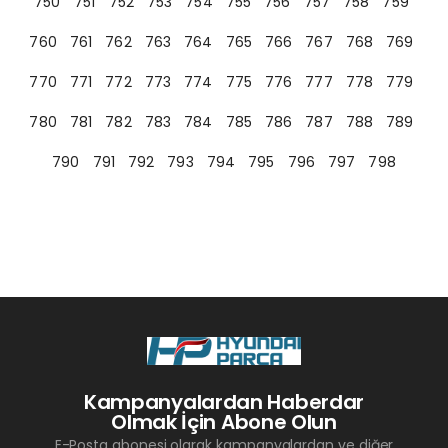
750
751
752
753
754
755
756
757
758
759
760
761
762
763
764
765
766
767
768
769
770
771
772
773
774
775
776
777
778
779
780
781
782
783
784
785
786
787
788
789
790
791
792
793
794
795
796
797
798
Kampanyalardan Haberdar
Olmak İçin Abone Olun
E-Posta abonesi olarak kampanyalardan ve diğer