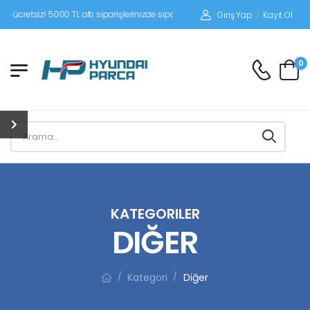
0 TL altı siparişlerinizde siparişleriniz alıcı ödemeli gönderilir.
Giriş Yap
/
Kayıt Ol
0
KATEGORILER
DIĞER
Kategori
Diğer
/
/