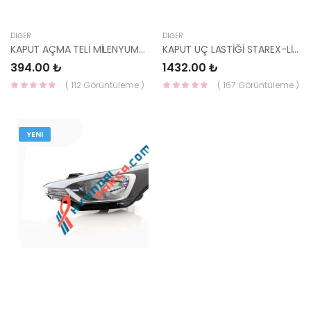
DIĞER
DIĞER
KAPUT AÇMA TELİ MİLENYUM/ADMİRA 81190-25000-HMC
KAPUT UÇ LASTİĞİ STAREX-LİBERO 86430-4A020-HCC
394.00 ₺
1432.00 ₺
( 112 Görüntüleme )
( 167 Görüntüleme )
YENI