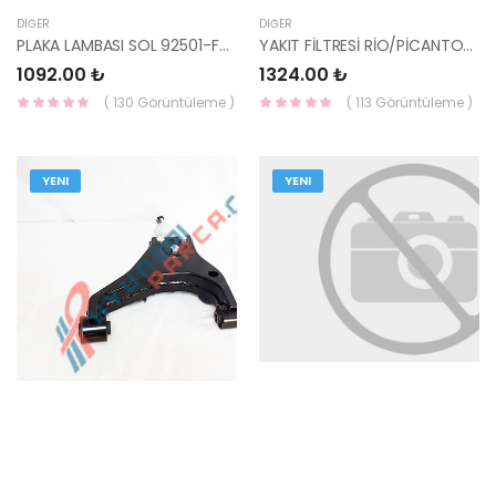
DIĞER
DIĞER
PLAKA LAMBASI SOL 92501-F6000-HMC
YAKIT FİLTRESİ RİO/PİCANTO/VENGA/SORENTO 31112-C9100 HMC
1092.00 ₺
1324.00 ₺
( 130 Görüntüleme )
( 113 Görüntüleme )
YENI
YENI