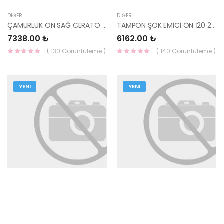
DIĞER
DIĞER
ÇAMURLUK ÖN SAĞ CERATO 03-09 66321-2F040-YS
TAMPON ŞOK EMİCİ ÖN İ20 2018- 86520-C8AA0-HMC
7338.00 ₺
6162.00 ₺
( 130 Görüntüleme )
( 140 Görüntüleme )
YENI
YENI