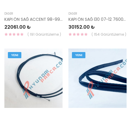
DIĞER
DIĞER
KAPI ÖN SAĞ ACCENT 98-99 76004-22520A-YS
KAPI ÖN SAĞ İ30 07-12 76004-2L010-HMC
22061.00 ₺
30152.00 ₺
( 191 Görüntüleme )
( 154 Görüntüleme )
YENI
YENI