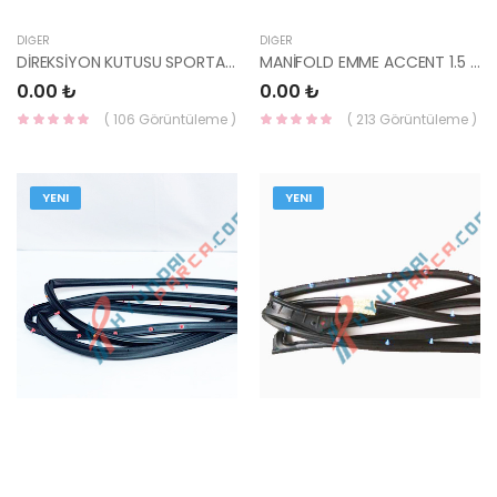
DIĞER
DIĞER
DİREKSİYON KUTUSU SPORTAGE 04-/TUCSON 04- 57700-1F800-YS
MANİFOLD EMME ACCENT 1.5 DOCH 1.6 28310-26653-HMC
0.00 ₺
0.00 ₺
( 106 Görüntüleme )
( 213 Görüntüleme )
YENI
YENI