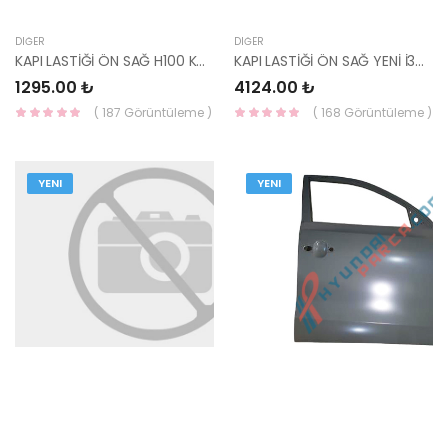
DIĞER
DIĞER
KAPI LASTİĞİ ÖN SAĞ H100 KAMYONET 82140-4F000-HMC
KAPI LASTİĞİ ÖN SAĞ YENİ İ30 82140-A6000-HMC
1295.00 ₺
4124.00 ₺
( 187 Görüntüleme )
( 168 Görüntüleme )
YENI
YENI