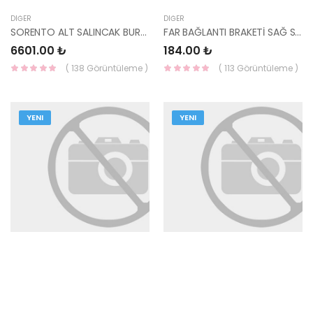
DIĞER
DIĞER
SORENTO ALT SALINCAK BURÇLU ROTİLLİ SAĞ 54520-3E001-AYD
FAR BAĞLANTI BRAKETİ SAĞ SPORTAGE KRK323-YS
6601.00 ₺
184.00 ₺
( 138 Görüntüleme )
( 113 Görüntüleme )
YENI
YENI