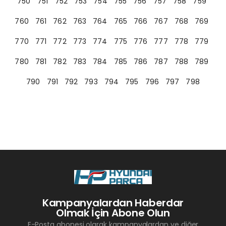
750
751
752
753
754
755
756
757
758
759
760
761
762
763
764
765
766
767
768
769
770
771
772
773
774
775
776
777
778
779
780
781
782
783
784
785
786
787
788
789
790
791
792
793
794
795
796
797
798
Kampanyalardan Haberdar
Olmak İçin Abone Olun
E-Posta abonesi olarak kampanyalardan ve diğer