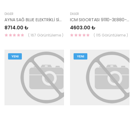
DIĞER
DIĞER
AYNA SAĞ BLUE ELEKTRİKLİ SİNYALLİ 87620-1R140-HMC
ICM SIGORTASI 91110-3E880-HMC
8714.00 ₺
4603.00 ₺
( 167 Görüntüleme )
( 115 Görüntüleme )
YENI
YENI