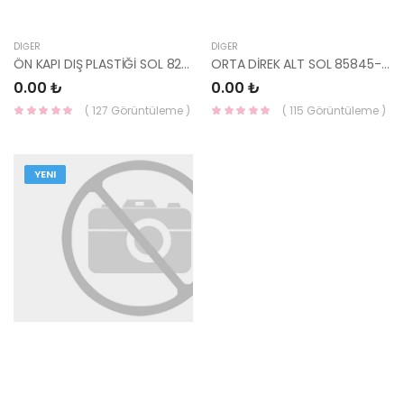
DIĞER
DIĞER
ÖN KAPI DIŞ PLASTİĞİ SOL 82655-1W000-HMC
ORTA DİREK ALT SOL 85845-G6000-HMC
0.00 ₺
0.00 ₺
( 127 Görüntüleme )
( 115 Görüntüleme )
YENI