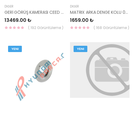
DIĞER
DIĞER
GERİ GÖRÜŞ KAMERASI CEED 2012- 95760-A2110-HMC
MATRIX ARKA DENGE KOLU 06=> SOL 55100-17000-YS
13469.00 ₺
1659.00 ₺
( 192 Görüntüleme )
( 168 Görüntüleme )
YENI
YENI