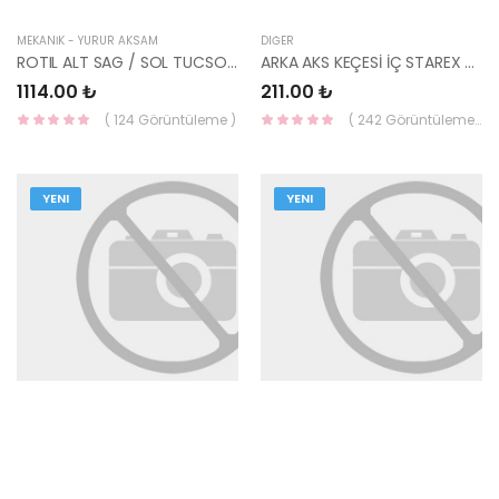
MEKANİK - YÜRÜR AKSAM
DIĞER
ROTIL ALT SAG / SOL TUCSON 04-> SPORTAGE 05-> 51760-2E000-YS
ARKA AKS KEÇESİ İÇ STAREX HMC 52810-4A000-HMC
1114.00 ₺
211.00 ₺
( 124 Görüntüleme )
( 242 Görüntüleme )
YENI
YENI