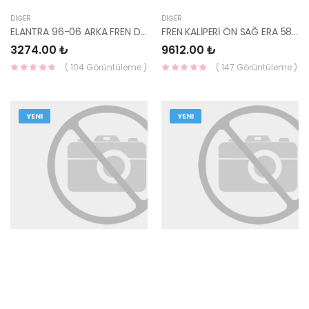
DIĞER
DIĞER
ELANTRA 96-06 ARKA FREN DİSKİ TAKIM TRW 58411-29310-
FREN KALİPERİ ÖN SAĞ ERA 58190-1GA00 HMC
3274.00 ₺
9612.00 ₺
( 104 Görüntüleme )
( 147 Görüntüleme )
YENI
YENI