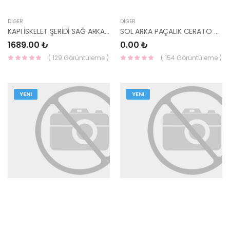
DIĞER
DIĞER
KAPI İSKELET ŞERİDİ SAĞ ARKA İ30 2007-2011 - STİCKER 86393-2L000-HMC
SOL ARKA PAÇALIK CERATO -YS
1689.00 ₺
0.00 ₺
( 129 Görüntüleme )
( 154 Görüntüleme )
YENI
YENI