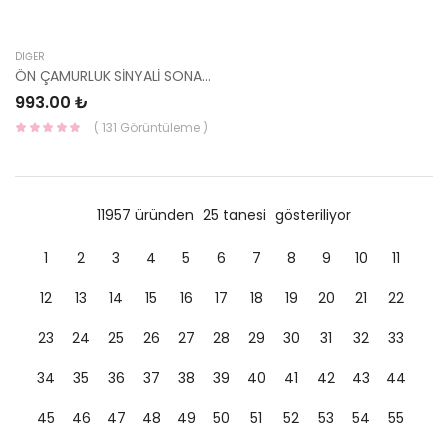
DIĞER
ÖN ÇAMURLUK SİNYALİ SONATA SANTAFE 92303-3K000-YS
993.00 ₺
( 131 Görüntüleme )
11957 üründen
25 tanesi
gösteriliyor
1
2
3
4
5
6
7
8
9
10
11
12
13
14
15
16
17
18
19
20
21
22
23
24
25
26
27
28
29
30
31
32
33
34
35
36
37
38
39
40
41
42
43
44
45
46
47
48
49
50
51
52
53
54
55