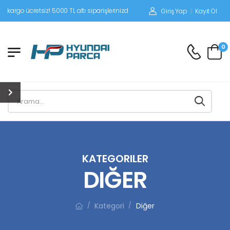
tsiz! 5000 TL altı siparişlerinizde siparişleriniz alıcı ödemeli gönderilir.
Giriş Yap
/
Kayıt Ol
0
KATEGORILER
DIĞER
Kategori
Diğer
/
/