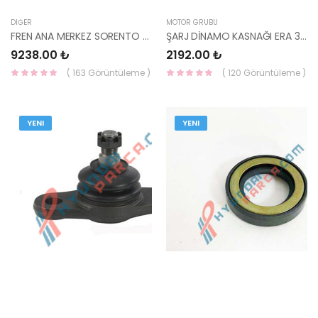
DIĞER
MOTOR GRUBU
FREN ANA MERKEZ SORENTO 59120-3E150-YS
ŞARJ DİNAMO KASNAĞI ERA 37322-2A500YS
9238.00 ₺
2192.00 ₺
( 163 Görüntüleme )
( 120 Görüntüleme )
YENI
YENI