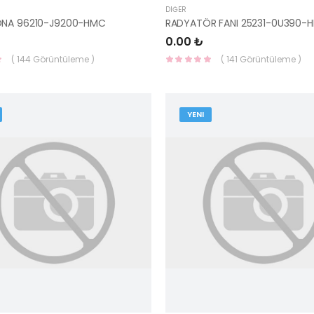
DIĞER
ONA 96210-J9200-HMC
RADYATÖR FANI 25231-0U390-
0.00 ₺
( 144 Görüntüleme )
( 141 Görüntüleme )
YENI