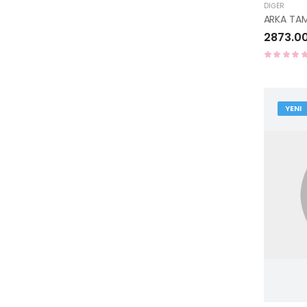
DIĞER
2873.0
YENI