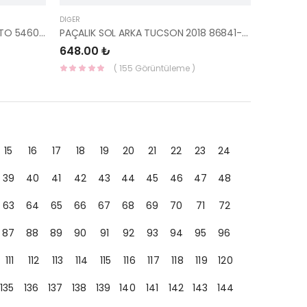
DIĞER
AMORTİSÖR STOPERİ ÖN SORENTO 54602-3E100 HMC
PAÇALIK SOL ARKA TUCSON 2018 86841-D7500 HMC
648.00 ₺
( 155 Görüntüleme )
15
16
17
18
19
20
21
22
23
24
39
40
41
42
43
44
45
46
47
48
63
64
65
66
67
68
69
70
71
72
87
88
89
90
91
92
93
94
95
96
111
112
113
114
115
116
117
118
119
120
135
136
137
138
139
140
141
142
143
144