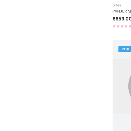
DIĞER
PANJUR S
6659.0
YENI