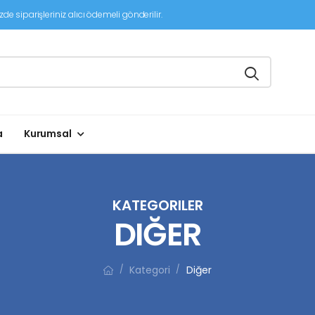
de siparişleriniz alıcı ödemeli gönderilir.
a
Kurumsal
KATEGORILER
DIĞER
Kategori
Diğer
/
/