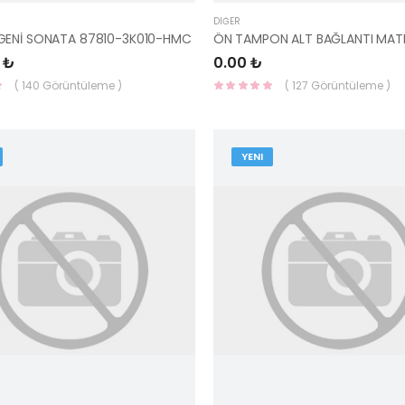
DIĞER
GENİ SONATA 87810-3K010-HMC
 ₺
0.00 ₺
( 140 Görüntüleme )
( 127 Görüntüleme )
YENI