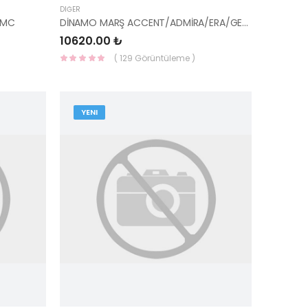
DIĞER
HMC
DİNAMO MARŞ ACCENT/ADMİRA/ERA/GETZ 36100-22805-HMC
10620.00 ₺
( 129 Görüntüleme )
YENI