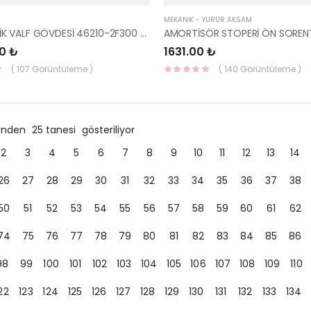
MEKANİK - YÜRÜR AKSAM
OTOMATİK VALF GÖVDESİ 46210-2F300 HMC
0 ₺
1631.00 ₺
( 107 Görüntüleme )
( 140 Görüntüleme )
ründen
25 tanesi
gösteriliyor
2
3
4
5
6
7
8
9
10
11
12
13
14
26
27
28
29
30
31
32
33
34
35
36
37
38
50
51
52
53
54
55
56
57
58
59
60
61
62
74
75
76
77
78
79
80
81
82
83
84
85
86
98
99
100
101
102
103
104
105
106
107
108
109
110
22
123
124
125
126
127
128
129
130
131
132
133
134