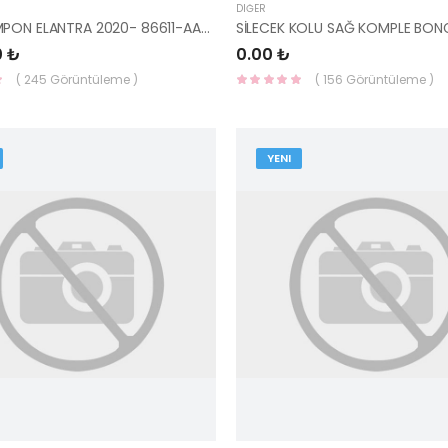
DIĞER
ARKA TAMPON ELANTRA 2020- 86611-AA000-YS
0 ₺
0.00 ₺
( 245 Görüntüleme )
( 156 Görüntüleme )
YENI