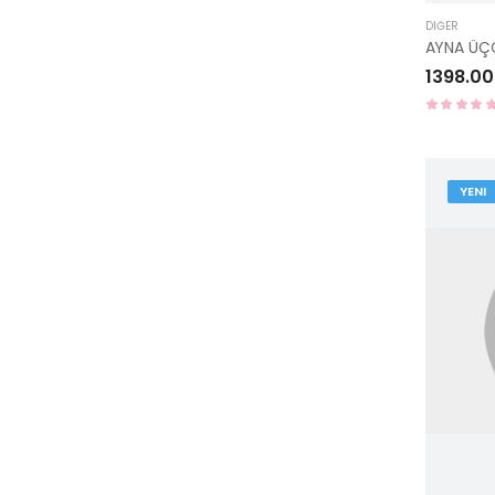
DIĞER
AYNA ÜÇ
1398.00
YENI