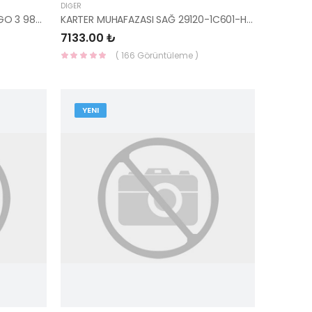
DIĞER
SİLECEK KOLU SAĞ KOMPLE BONGO 3 98302-4E000-HMC
KARTER MUHAFAZASI SAĞ 29120-1C601-HMC
7133.00 ₺
( 166 Görüntüleme )
YENI