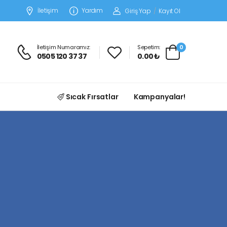
İletişim
Yardım
Giriş Yap
/
Kayıt Ol
İletişim Numaramız:
Sepetim:
0
0505 120 37 37
0.00 ₺
Sıcak Fırsatlar
Kampanyalar!