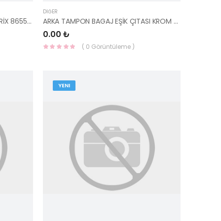
DIĞER
ÖN TAMPON ALT BAĞLANTI MATRİX 86557-10000-HMC
ARKA TAMPON BAGAJ EŞİK ÇITASI KROM VLT0004 -HMC
0.00 ₺
( 0 Görüntüleme )
YENI