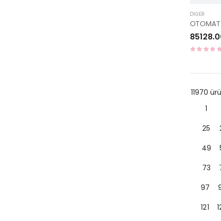
DIĞER
85128.0
11970 ü
1
25
49
73
97
121
1