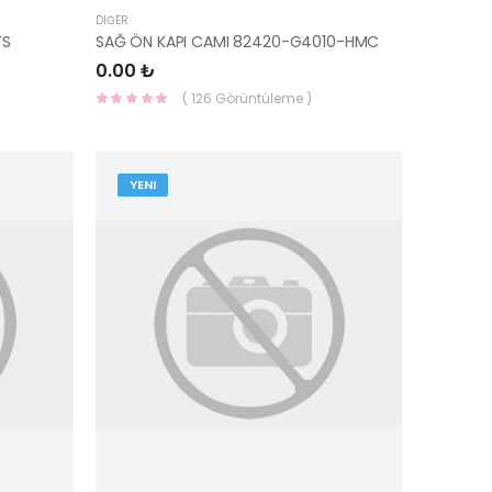
DIĞER
YS
SAĞ ÖN KAPI CAMI 82420-G4010-HMC
0.00 ₺
( 126 Görüntüleme )
YENI