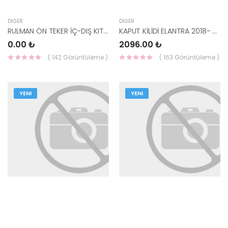
DIĞER
DIĞER
RULMAN ÖN TEKER İÇ-DIŞ KIT 2 RULMAN MITS 51703-4A000-YS
KAPUT KİLİDİ ELANTRA 2018- 81130-F2500-HMC
0.00 ₺
2096.00 ₺
( 142 Görüntüleme )
( 163 Görüntüleme )
YENI
YENI