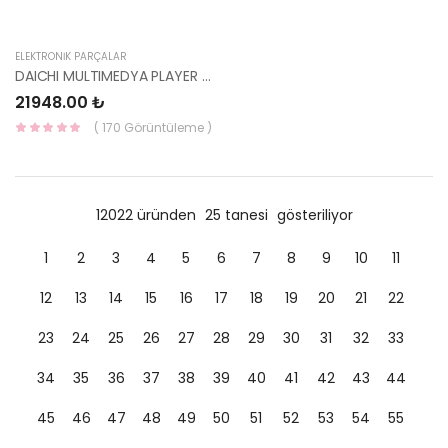
ELEKTRONİK PARÇALAR
DAICHI MULTIMEDYA PLAYER BLUE ( DOUBLE TEYP BLUE ) -HMC
21948.00 ₺
( 170 Görüntüleme )
12022 üründen
25 tanesi
gösteriliyor
1
2
3
4
5
6
7
8
9
10
11
12
13
14
15
16
17
18
19
20
21
22
23
24
25
26
27
28
29
30
31
32
33
34
35
36
37
38
39
40
41
42
43
44
45
46
47
48
49
50
51
52
53
54
55