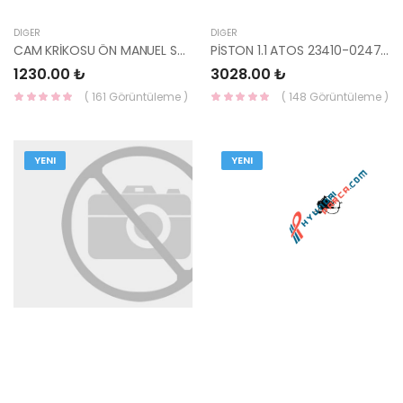
DIĞER
DIĞER
CAM KRİKOSU ÖN MANUEL SOL ERA/RİO 82401-1G000-HMC
PİSTON 1.1 ATOS 23410-02470-HMC
1230.00 ₺
3028.00 ₺
( 161 Görüntüleme )
( 148 Görüntüleme )
YENI
YENI