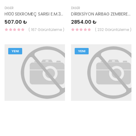
DIĞER
DIĞER
H100 SEKROMEÇ SARISI E.M.3-4 / Y.M.3-4-5-GERİ 43394-4B000-YS
DİREKSİYON AİRBAG ZEMBEREĞİ BONGO 93490-4E120-HMC
507.00 ₺
2854.00 ₺
( 167 Görüntüleme )
( 232 Görüntüleme )
YENI
YENI