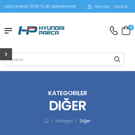
tsiz! 5000 TL altı siparişlerinizde siparişleriniz alıcı ödemeli gönderilir.
Giriş Yap
/
Kayıt Ol
0
KATEGORILER
DIĞER
Kategori
Diğer
/
/