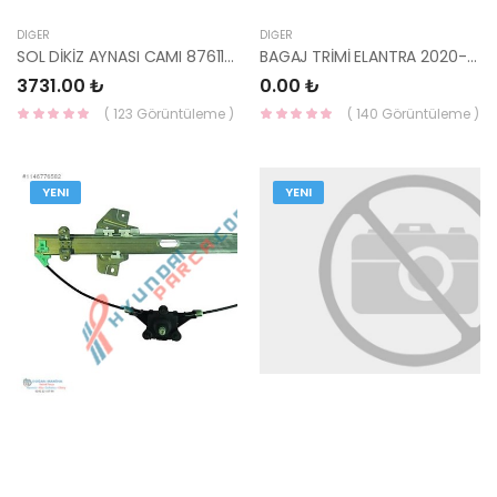
DIĞER
DIĞER
SOL DİKİZ AYNASI CAMI 87611-J9130-HMC
BAGAJ TRİMİ ELANTRA 2020- 81051-AA000-HMC
3731.00 ₺
0.00 ₺
( 123 Görüntüleme )
( 140 Görüntüleme )
YENI
YENI