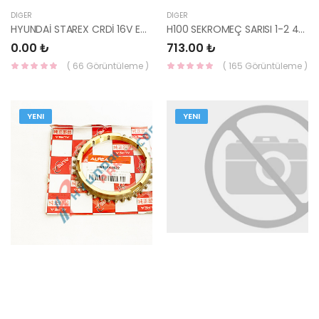
DIĞER
DIĞER
HYUNDAİ STAREX CRDİ 16V EGZ GAYDI / SPR-G32090P-
H100 SEKROMEÇ SARISI 1-2 43374-4B000-YS
0.00 ₺
713.00 ₺
( 66 Görüntüleme )
( 165 Görüntüleme )
YENI
YENI