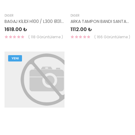
DIĞER
DIĞER
BAGAJ KİLİDİ H100 / L300 81310-43360-HMC
ARKA TAMPON BANDI SANTAFE 86636-26800-YS
1618.00 ₺
1112.00 ₺
( 118 Görüntüleme )
( 166 Görüntüleme )
YENI