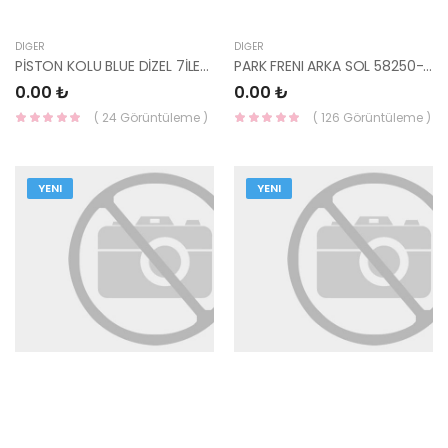
DIĞER
DIĞER
PİSTON KOLU BLUE DİZEL 7İLERİ /İ30 15- DİZEL 23510-2A300-HMC
PARK FRENI ARKA SOL 58250-2P100-HMC
0.00 ₺
0.00 ₺
( 24 Görüntüleme )
( 126 Görüntüleme )
YENI
YENI