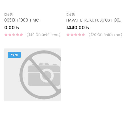
DIĞER
DIĞER
86518-F1000-HMC
HAVA FİLTRE KUTUSU ÜST İ30/CEED 07-12 DİZEL 28111-2H200-YS
0.00 ₺
1440.00 ₺
( 140 Görüntüleme )
( 120 Görüntüleme )
YENI