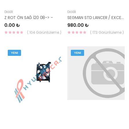
DIĞER
DIĞER
Z ROT ÖN SAĞ İ20 08-> -
SEGMAN STD LANCER / EXCEL 1.5 GOETZE 06-286700-00 75,50-GOETZE
0.00 ₺
980.00 ₺
( 104 Görüntüleme )
( 173 Görüntüleme )
YENI
YENI