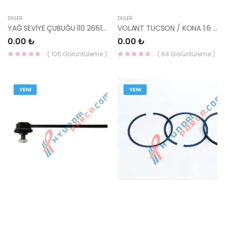
DIĞER
DIĞER
YAĞ SEVİYE ÇUBUĞU İ10 26611-02571-HMC
VOLANT TUCSON / KONA 1.6 CRDİ 7 İLERİ 23200-2U300-HMC
0.00 ₺
0.00 ₺
( 105 Görüntüleme )
( 64 Görüntüleme )
YENI
YENI