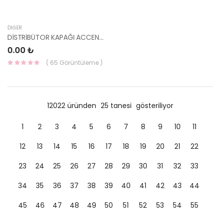
DIĞER
DİSTRİBÜTOR KAPAĞI ACCENT 95-00 27110-22300-
0.00 ₺
( 65 Görüntüleme )
12022 üründen
25 tanesi
gösteriliyor
1
2
3
4
5
6
7
8
9
10
11
12
13
14
15
16
17
18
19
20
21
22
23
24
25
26
27
28
29
30
31
32
33
34
35
36
37
38
39
40
41
42
43
44
45
46
47
48
49
50
51
52
53
54
55