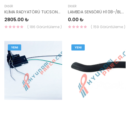
DIĞER
DIĞER
KLİMA RADYATÖRÜ TUCSON/SPORTAGE 2016- DİZEL/BENZ.4X4 97606-D7050-YS
LAMBDA SENSÖRÜ H1 08-/BLUE/İ20/CEED10-12/YENİ İ30/ -YS
2805.00 ₺
0.00 ₺
( 186 Görüntüleme )
( 159 Görüntüleme )
YENI
YENI