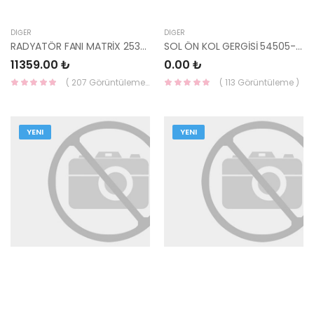
DIĞER
DIĞER
RADYATÖR FANI MATRİX 25380-17610-HMC
SOL ÖN KOL GERGİSİ 54505-3M100-HMC
11359.00 ₺
0.00 ₺
( 207 Görüntüleme )
( 113 Görüntüleme )
YENI
YENI