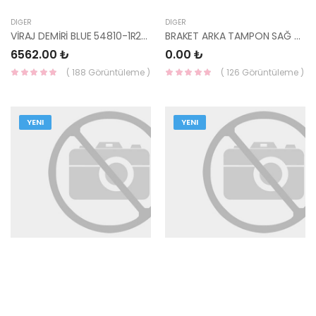
DIĞER
DIĞER
VİRAJ DEMİRİ BLUE 54810-1R200-HMC
BRAKET ARKA TAMPON SAĞ 86614-J9BA0-HMC
6562.00 ₺
0.00 ₺
( 188 Görüntüleme )
( 126 Görüntüleme )
YENI
YENI