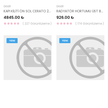
DIĞER
DIĞER
KAPI KİLİTİ ÖN SOL CERATO 2004-2009 81310-2F010-HMC
RADYATÖR HORTUMU ÜST BLUE / RİO 12- BENZİNLİ 25411-1R150-YS
4845.00 ₺
926.00 ₺
( 227 Görüntüleme )
( 174 Görüntüleme )
YENI
YENI