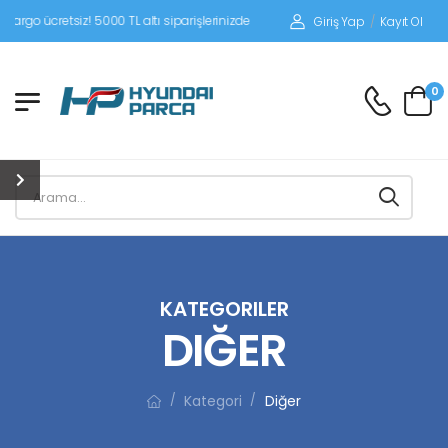
siz! 5000 TL altı siparişlerinizde siparişleriniz alıcı ödemeli gönderilir.
Giriş Yap
/
Kayıt Ol
0
KATEGORILER
DIĞER
Kategori
Diğer
/
/