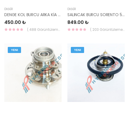
DIĞER
DIĞER
DENGE KOL BURCU ARKA KİA SORENTO 55270-3E000-KORE
SALINCAK BURCU SORENTO 55290-3E000-HMC
450.00 ₺
849.00 ₺
( 488 Görüntüleme )
( 203 Görüntüleme )
YENI
YENI