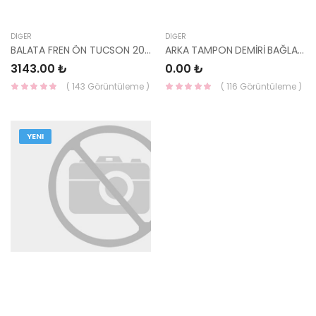
DIĞER
DIĞER
BALATA FREN ÖN TUCSON 2015- 58101-D7A10-VALEO / DELPHİ
ARKA TAMPON DEMİRİ BAĞLANTI AYAĞI SAĞ 86642-G2010-HMC
3143.00 ₺
0.00 ₺
( 143 Görüntüleme )
( 116 Görüntüleme )
YENI