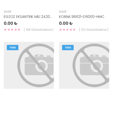
DIĞER
DIĞER
EGZOZ EKSANTRİK MİLİ 24200-2B860-HMC
KORNA 96621-D9000-HMC
0.00 ₺
0.00 ₺
( 138 Görüntüleme )
( 122 Görüntüleme )
YENI
YENI