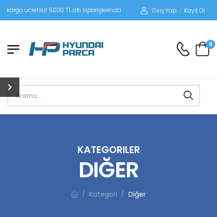
siz! 5000 TL altı siparişlerinizde siparişleriniz alıcı ödemeli gönderilir.
Giriş Yap
/
Kayıt Ol
0
KATEGORILER
DIĞER
Kategori
Diğer
/
/