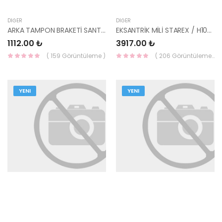
DIĞER
DIĞER
ARKA TAMPON BRAKETİ SANTAFE 86618-26800-YS
EKSANTRİK MİLİ STAREX / H100 / H100 KMY 24110-42200-YS
1112.00 ₺
3917.00 ₺
( 159 Görüntüleme )
( 206 Görüntüleme )
YENI
YENI