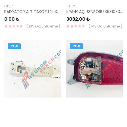
DIĞER
DIĞER
RADYATÖR ALT TAKOZU 25336-2P000-HMC
KRANK AÇI SENSÖRÜ 39310-02700-YS
0.00 ₺
3082.00 ₺
( 135 Görüntüleme )
( 143 Görüntüleme )
YENI
YENI