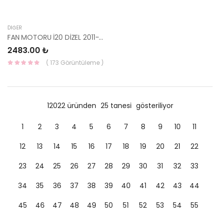
DIĞER
FAN MOTORU İ20 DİZEL 2011- 25386-4P750-HMC
2483.00 ₺
( 173 Görüntüleme )
12022 üründen
25 tanesi
gösteriliyor
1
2
3
4
5
6
7
8
9
10
11
12
13
14
15
16
17
18
19
20
21
22
23
24
25
26
27
28
29
30
31
32
33
34
35
36
37
38
39
40
41
42
43
44
45
46
47
48
49
50
51
52
53
54
55