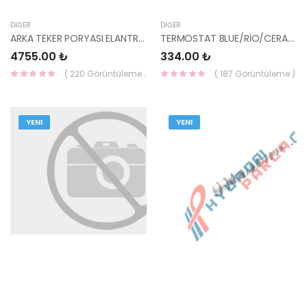
DIĞER
DIĞER
ARKA TEKER PORYASI ELANTRA 11- / CERATO 15- 52710-3X000-HMC
TERMOSTAT BLUE/RİO/CERATO/STAREX 25500-2A100-YS
4755.00 ₺
334.00 ₺
( 220 Görüntüleme )
( 187 Görüntüleme )
YENI
YENI