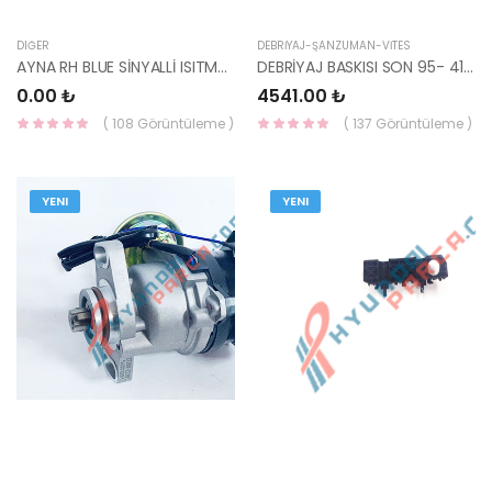
DIĞER
DEBRİYAJ-ŞANZUMAN-VİTES
AYNA RH BLUE SİNYALLİ ISITMALI-
DEBRİYAJ BASKISI SON 95- 41300-37020-HMC
0.00 ₺
4541.00 ₺
( 108 Görüntüleme )
( 137 Görüntüleme )
YENI
YENI