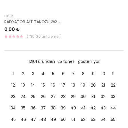
DIĞER
RADYATÖR ALT TAKOZU 25336-2P000-HMC
0.00 ₺
( 135 Görüntüleme )
12101 üründen
25 tanesi
gösteriliyor
1
2
3
4
5
6
7
8
9
10
11
12
13
14
15
16
17
18
19
20
21
22
23
24
25
26
27
28
29
30
31
32
33
34
35
36
37
38
39
40
41
42
43
44
45
46
47
48
49
50
51
52
53
54
55