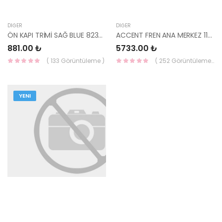
DIĞER
DIĞER
ÖN KAPI TRİMİ SAĞ BLUE 82392-1R010-HMC
ACCENT FREN ANA MERKEZ 11=> BLUE 58510-1R200-MOBIS
881.00 ₺
5733.00 ₺
( 133 Görüntüleme )
( 252 Görüntüleme )
YENI