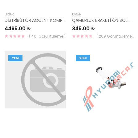
DIĞER
DIĞER
DİSTRİBÜTÖR ACCENT KOMPLE 95-99 1,3 27100-22301-YS
ÇAMURLUK BRAKETİ ÖN SOL CERATO 2015- 86513-A7000-HMC
4495.00 ₺
345.00 ₺
( 461 Görüntüleme )
( 209 Görüntüleme )
YENI
YENI