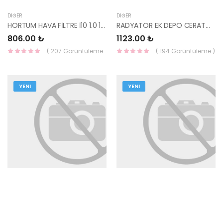
DIĞER
DIĞER
HORTUM HAVA FİLTRE İ10 1.0 14-18 28140-B9000-YS
RADYATOR EK DEPO CERATO 2007-2011 25431-2F000-HMC
806.00 ₺
1123.00 ₺
( 207 Görüntüleme )
( 194 Görüntüleme )
YENI
YENI