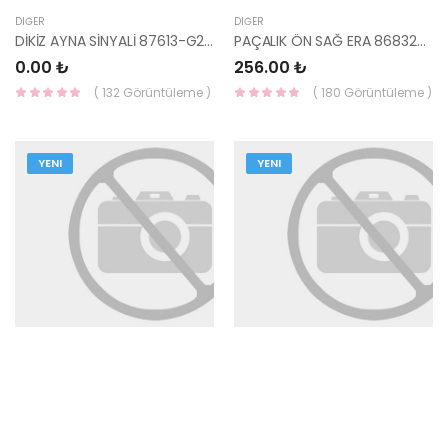
DIĞER
DIĞER
DİKİZ AYNA SİNYALİ 87613-G2000-HMC
PAÇALIK ÖN SAĞ ERA 86832-1E000-YS
0.00 ₺
256.00 ₺
( 132 Görüntüleme )
( 180 Görüntüleme )
YENI
YENI