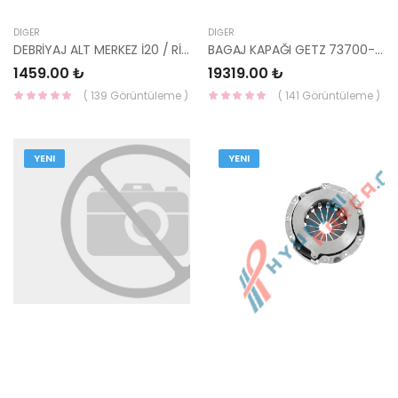
DIĞER
DIĞER
DEBRİYAJ ALT MERKEZ İ20 / RİO 2015- 41710-02200-KORE
BAGAJ KAPAĞI GETZ 73700-1C060-YS
1459.00 ₺
19319.00 ₺
( 139 Görüntüleme )
( 141 Görüntüleme )
YENI
YENI