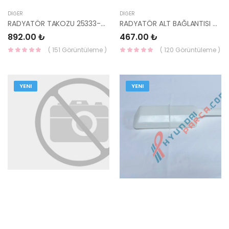
DIĞER
DIĞER
RADYATÖR TAKOZU 25333-H8000-HMC
RADYATÖR ALT BAĞLANTISI GETZ DİZEL 25336-26000-HMC
892.00 ₺
467.00 ₺
( 151 Görüntüleme )
( 120 Görüntüleme )
YENI
YENI