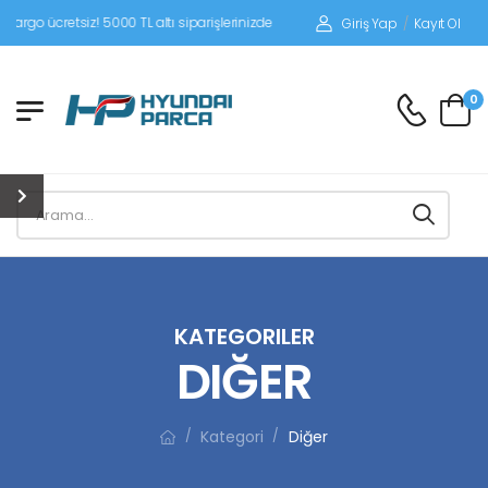
siz! 5000 TL altı siparişlerinizde siparişleriniz alıcı ödemeli gönderilir.
Giriş Yap
/
Kayıt Ol
0
KATEGORILER
DIĞER
Kategori
Diğer
/
/