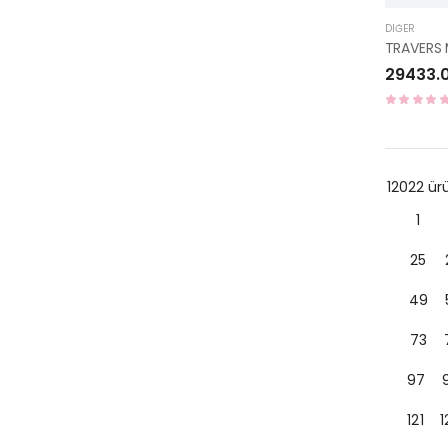
DIĞER
29433.
12022 ü
1
25
49
73
97
121
1