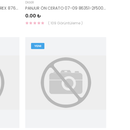
DIĞER
AYNA DIŞ DİKİZ SAĞ KOMPLE STAREX 87620-4A510-HMC
PANJUR ÖN CERATO 07-09 86351-2F500-HMC
0.00 ₺
( 109 Görüntüleme )
YENI