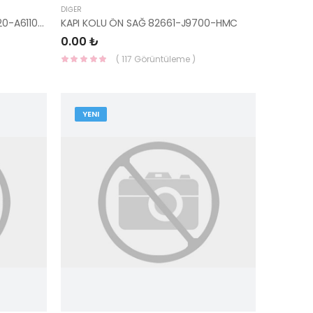
DIĞER
SAĞ ÖN KAPI KİLİDİ İ30 2012- 81320-A6110-HMC
KAPI KOLU ÖN SAĞ 82661-J9700-HMC
0.00 ₺
( 117 Görüntüleme )
YENI