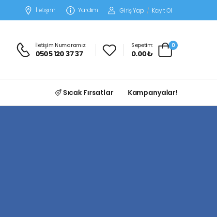
İletişim
Yardım
Giriş Yap
/
Kayıt Ol
İletişim Numaramız:
Sepetim:
0
0505 120 37 37
0.00 ₺
Sıcak Fırsatlar
Kampanyalar!