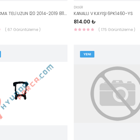
DIĞER
KAPUT AÇMA TELİ UZUN İ20 2014-2019 81190-C8000-HMC
KANALLI V KAYIŞI 6PK1460-YS
814.00 ₺
( 67 Görüntüleme )
( 175 Görüntüleme )
YENI