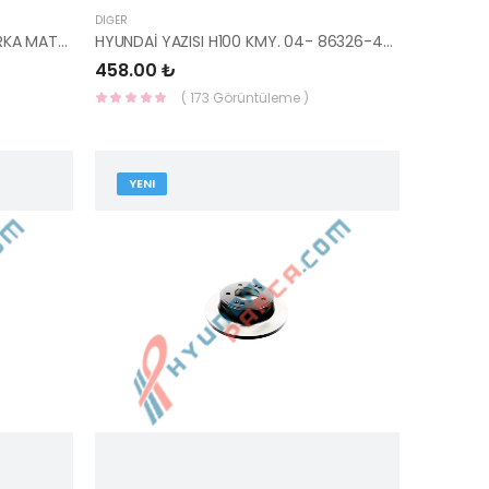
DIĞER
MOTOR TAKOZU BENZİNLİ A/T ARKA MATRİX 06-11 21930-17050-KORE
HYUNDAİ YAZISI H100 KMY. 04- 86326-4F000-HMC
458.00 ₺
( 173 Görüntüleme )
YENI