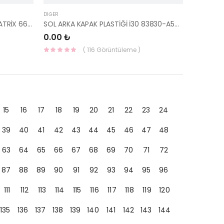
DIĞER
ÇAMURLUK ÖN SAĞ SİNYALSİZ MATRİX 66321-17300-YS
SOL ARKA KAPAK PLASTİĞİ İ30 83830-A5000-HMC
0.00 ₺
( 116 Görüntüleme )
15
16
17
18
19
20
21
22
23
24
39
40
41
42
43
44
45
46
47
48
63
64
65
66
67
68
69
70
71
72
87
88
89
90
91
92
93
94
95
96
111
112
113
114
115
116
117
118
119
120
135
136
137
138
139
140
141
142
143
144