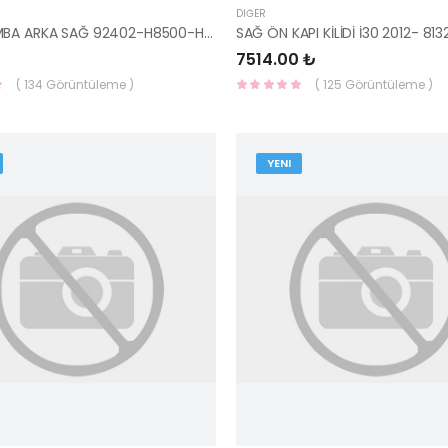
DIĞER
STOP LAMBA ARKA SAĞ 92402-H8500-HMC
7514.00 ₺
( 134 Görüntüleme )
( 125 Görüntüleme )
YENI