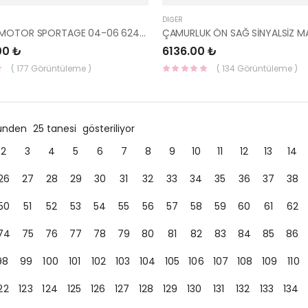
DIĞER
TRAVERS MOTOR SPORTAGE 04-06 62405-1F000-HMC
00 ₺
6136.00 ₺
( 177 Görüntüleme )
( 134 Görüntüleme )
ründen
25 tanesi
gösteriliyor
2
3
4
5
6
7
8
9
10
11
12
13
14
26
27
28
29
30
31
32
33
34
35
36
37
38
50
51
52
53
54
55
56
57
58
59
60
61
62
74
75
76
77
78
79
80
81
82
83
84
85
86
98
99
100
101
102
103
104
105
106
107
108
109
110
22
123
124
125
126
127
128
129
130
131
132
133
134