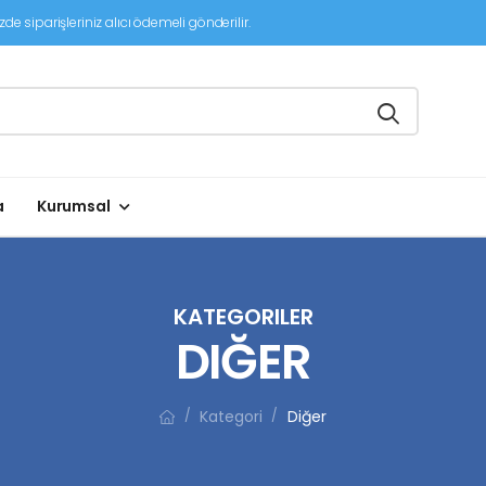
de siparişleriniz alıcı ödemeli gönderilir.
a
Kurumsal
KATEGORILER
DIĞER
Kategori
Diğer
/
/