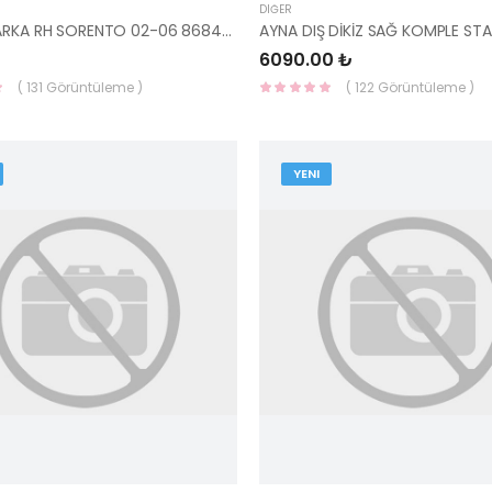
DIĞER
PAÇALIK ARKA RH SORENTO 02-06 86842-3E010-HMC
6090.00 ₺
( 131 Görüntüleme )
( 122 Görüntüleme )
YENI