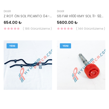
DIĞER
DIĞER
Z ROT ÖN SOL PİCANTO 04- 54830-07000-AYD
SİS FAR H100 KMY SOL 11- 92201-4F500-HMC
654.00 ₺
5600.00 ₺
( 186 Görüntüleme )
( 144 Görüntüleme )
YENI
YENI