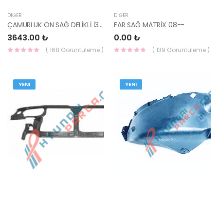
DIĞER
DIĞER
ÇAMURLUK ÖN SAĞ DELİKLİ İ30 07-12 66321-2L030-YS
FAR SAĞ MATRİX 08--
3643.00 ₺
0.00 ₺
( 168 Görüntüleme )
( 139 Görüntüleme )
YENI
YENI