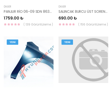
DIĞER
DIĞER
PANJUR RİO 06-09 SDN 86361-1G010-HMC
SALINCAK BURCU ÜST SORENTO 07- 54480-3E100-KORE
1759.00 ₺
690.00 ₺
( 139 Görüntüleme )
( 156 Görüntüleme )
YENI
YENI