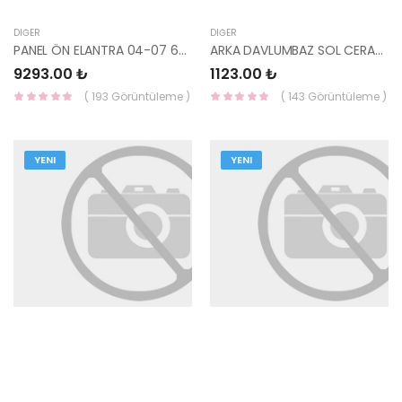
DIĞER
DIĞER
PANEL ÖN ELANTRA 04-07 64100-2D510-HMC
ARKA DAVLUMBAZ SOL CERATO 09- 86821-1M000-HMC
9293.00 ₺
1123.00 ₺
( 193 Görüntüleme )
( 143 Görüntüleme )
YENI
YENI