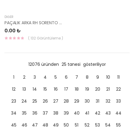
DIĞER
PAÇALIK ARKA RH SORENTO 02-06 86842-3E010-HMC
0.00 ₺
( 132 Görüntüleme )
12076 üründen
25 tanesi
gösteriliyor
1
2
3
4
5
6
7
8
9
10
11
12
13
14
15
16
17
18
19
20
21
22
23
24
25
26
27
28
29
30
31
32
33
34
35
36
37
38
39
40
41
42
43
44
45
46
47
48
49
50
51
52
53
54
55