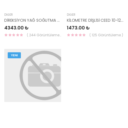
DIĞER
DIĞER
DİREKSİYON YAĞ SOĞUTMA BORUSU CERATO 57550-1M000-HMC
KİLOMETRE DİŞLİSİ CEED 10-12/CERATO 10- 30 DİŞ KISA 43624-28050-HMC
4343.00 ₺
1473.00 ₺
( 244 Görüntüleme )
( 125 Görüntüleme )
YENI