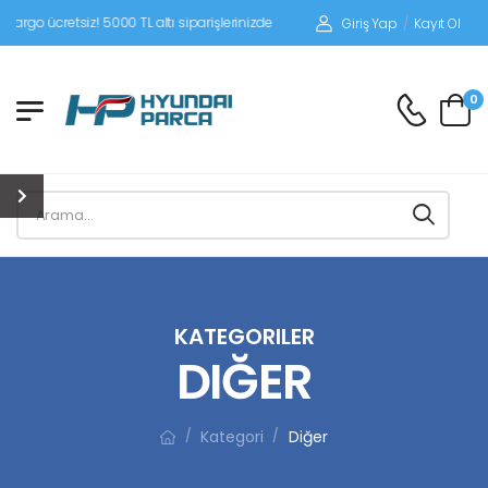
iz! 5000 TL altı siparişlerinizde siparişleriniz alıcı ödemeli gönderilir.
Giriş Yap
/
Kayıt Ol
0
KATEGORILER
DIĞER
Kategori
Diğer
/
/