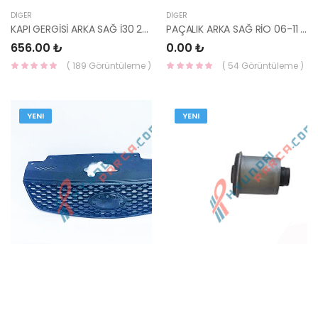
DIĞER
DIĞER
KAPI GERGİSİ ARKA SAĞ İ30 2012- 79490-A5000-HMC
PAÇALIK ARKA SAĞ RİO 06-11 HB 86842-1G200-
656.00 ₺
0.00 ₺
( 189 Görüntüleme )
( 54 Görüntüleme )
YENI
YENI