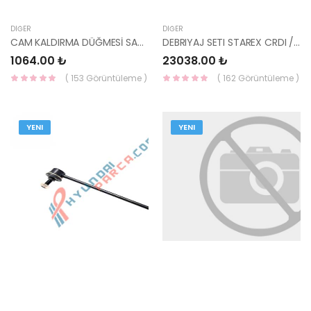
DIĞER
DIĞER
CAM KALDIRMA DÜĞMESİ SAĞ ADMİRA 93580-25005PK-YS
DEBRIYAJ SETI STAREX CRDI / H100 KMYT 140BG 826831-VALEO
1064.00 ₺
23038.00 ₺
( 153 Görüntüleme )
( 162 Görüntüleme )
YENI
YENI