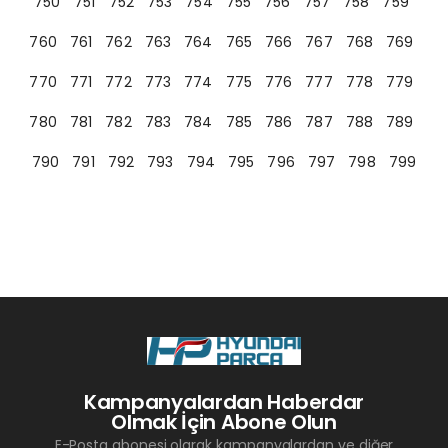
750
751
752
753
754
755
756
757
758
759
760
761
762
763
764
765
766
767
768
769
770
771
772
773
774
775
776
777
778
779
780
781
782
783
784
785
786
787
788
789
790
791
792
793
794
795
796
797
798
799
Kampanyalardan Haberdar
Olmak İçin Abone Olun
E-Posta abonesi olarak kampanyalardan ve diğer