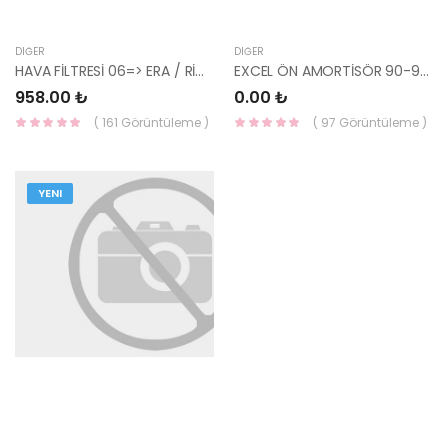
DIĞER
DIĞER
HAVA FİLTRESİ 06=> ERA / RİO BENZİNLİ 28113-1G000-HCC
EXCEL ÖN AMORTİSÖR 90-94 R/L 54650-24120-
958.00 ₺
0.00 ₺
( 161 Görüntüleme )
( 97 Görüntüleme )
YENI