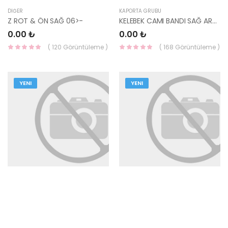
DIĞER
KAPORTA GRUBU
Z ROT & ÖN SAĞ 06>-
KELEBEK CAMI BANDI SAĞ ARKA KAPI ŞERİT 86393-G2000-HMC
0.00 ₺
0.00 ₺
( 120 Görüntüleme )
( 168 Görüntüleme )
YENI
YENI