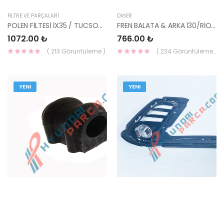
FİLTRE VE PARÇALARI
DIĞER
POLEN FİLTESİ İX35 / TUCSON 97133-2E260-HMC
FREN BALATA & ARKA İ30/RİO/İX35/CEED/CRTO/SPORTAGE 58302-1GA00-YS
1072.00 ₺
766.00 ₺
( 213 Görüntüleme )
( 234 Görüntüleme )
YENI
YENI