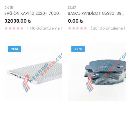
DIĞER
DIĞER
SAĞ ÖN KAPI İ10 2020- 76004-K7000-HMC
BAGAJ PANDİZOT 85930-B9000PYN-HMC
32038.00 ₺
0.00 ₺
( 146 Görüntüleme )
( 201 Görüntüleme )
YENI
YENI