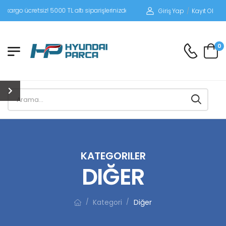
siz! 5000 TL altı siparişlerinizde siparişleriniz alıcı ödemeli gönderilir.
Giriş Yap
/
Kayıt Ol
0
KATEGORILER
DIĞER
Kategori
Diğer
/
/