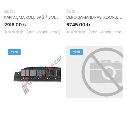
DIĞER
DIĞER
KAPI AÇMA KOLU SAĞ / SOL DIŞ CERATO 15- 82651-A7021-HMC
DEPO ŞAMANDIRASI KOMPLE BLUE DİZEL 31110-1R900-HMC
2918.00 ₺
6745.00 ₺
( 185 Görüntüleme )
( 286 Görüntüleme )
YENI
YENI