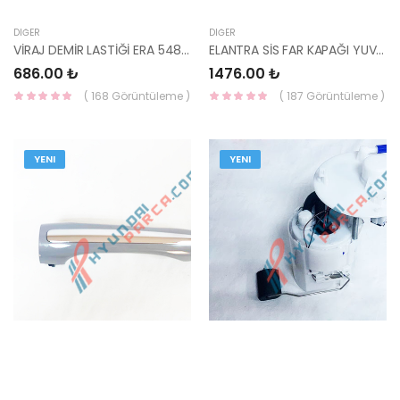
DIĞER
DIĞER
VİRAJ DEMİR LASTİĞİ ERA 54813-1G100-HMC
ELANTRA SİS FAR KAPAĞI YUVARLAK SİS SAĞ 2015- 86564-F2300EB-HMC
686.00 ₺
1476.00 ₺
( 168 Görüntüleme )
( 187 Görüntüleme )
YENI
YENI