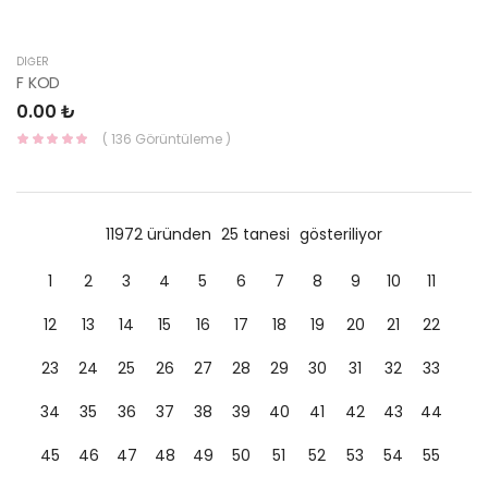
DIĞER
F KOD
0.00 ₺
( 136 Görüntüleme )
11972 üründen
25 tanesi
gösteriliyor
1
2
3
4
5
6
7
8
9
10
11
12
13
14
15
16
17
18
19
20
21
22
23
24
25
26
27
28
29
30
31
32
33
34
35
36
37
38
39
40
41
42
43
44
45
46
47
48
49
50
51
52
53
54
55