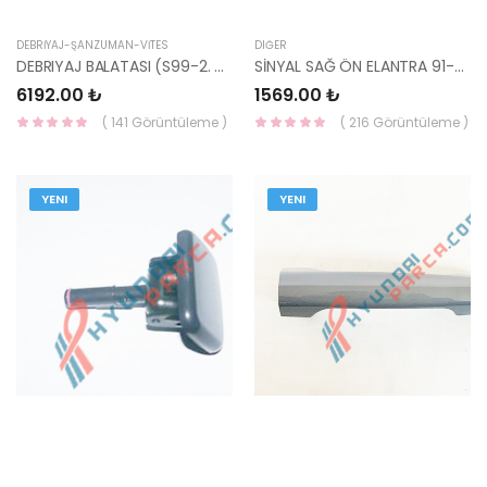
DEBRİYAJ-ŞANZUMAN-VİTES
DIĞER
DEBRIYAJ BALATASI (S99-2. 41100-39020-HMC
SİNYAL SAĞ ÖN ELANTRA 91-93 92302-28020-YS
6192.00 ₺
1569.00 ₺
( 141 Görüntüleme )
( 216 Görüntüleme )
YENI
YENI