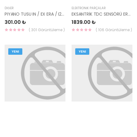
DIĞER
ELEKTRONİK PARÇALAR
PIYANO TUSU IN / EX ERA / I20 / I30 / CEED / CERATO / RIO DIZEL 24170-2A000-YS
EKSANTRİK TDC SENSÖRÜ ERA/GETZ/İ20/İ30/CEED/CERATO/BLUE DİZEL 39300-2A000-HMC
301.00 ₺
1839.00 ₺
( 301 Görüntüleme )
( 106 Görüntüleme )
YENI
YENI