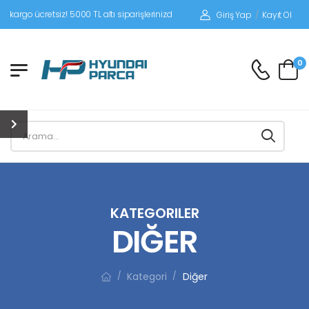
siz! 5000 TL altı siparişlerinizde siparişleriniz alıcı ödemeli gönderilir.
Giriş Yap
/
Kayıt Ol
0
KATEGORILER
DIĞER
Kategori
Diğer
/
/