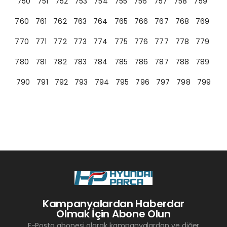
750
751
752
753
754
755
756
757
758
759
760
761
762
763
764
765
766
767
768
769
770
771
772
773
774
775
776
777
778
779
780
781
782
783
784
785
786
787
788
789
790
791
792
793
794
795
796
797
798
799
Kampanyalardan Haberdar
Olmak İçin Abone Olun
E-Posta abonesi olarak kampanyalardan ve diğer