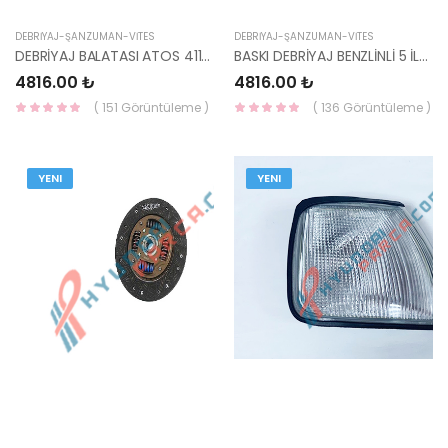
DEBRİYAJ-ŞANZUMAN-VİTES
DEBRİYAJ-ŞANZUMAN-VİTES
DEBRİYAJ BALATASI ATOS 41100-02010 HMC-HMC
BASKI DEBRİYAJ BENZLİNLİ 5 İLERİ 06>11 ERA GETZ CERATO 41300-23030 HMC-HMC
4816.00 ₺
4816.00 ₺
( 151 Görüntüleme )
( 136 Görüntüleme )
YENI
YENI