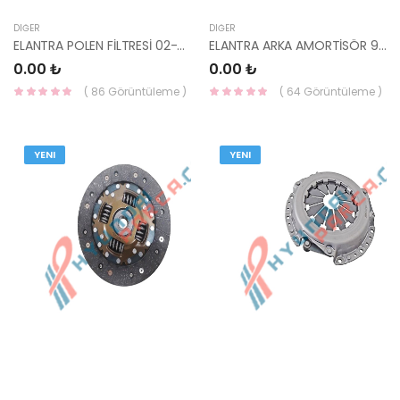
DIĞER
DIĞER
ELANTRA POLEN FİLTRESİ 02-08 97133-2D200-
ELANTRA ARKA AMORTİSÖR 96-00 SOL 333208-
0.00 ₺
0.00 ₺
( 86 Görüntüleme )
( 64 Görüntüleme )
YENI
YENI