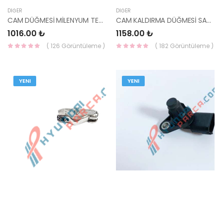
DIĞER
DIĞER
CAM DÜĞMESİ MİLENYUM TEKLİ 93580-25000PH-YS
CAM KALDIRMA DÜĞMESİ SAĞ STAREX 93580-4A000-YS
1016.00 ₺
1158.00 ₺
( 126 Görüntüleme )
( 182 Görüntüleme )
YENI
YENI