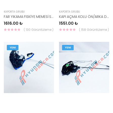
KAPORTA GRUBU
KAPORTA GRUBU
FAR YIKAMA FISKİYE MEMESİ SOL SORENTO 02-06 98460-3E000XX-MOBIS
KAPI AÇMA KOLU ÖN/ARKA DIŞ RİO 12- 82651-1W010-HMC
1616.00 ₺
1551.00 ₺
( 130 Görüntüleme )
( 158 Görüntüleme )
YENI
YENI