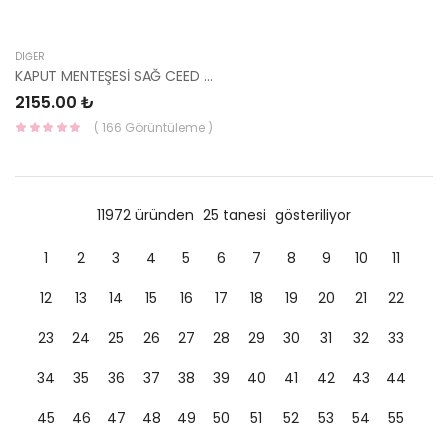
DIĞER
KAPUT MENTEŞESİ SAĞ CEED 08-12 79120-1H000-HMC
2155.00 ₺
( 166 Görüntüleme )
11972 üründen
25 tanesi
gösteriliyor
1
2
3
4
5
6
7
8
9
10
11
12
13
14
15
16
17
18
19
20
21
22
23
24
25
26
27
28
29
30
31
32
33
34
35
36
37
38
39
40
41
42
43
44
45
46
47
48
49
50
51
52
53
54
55