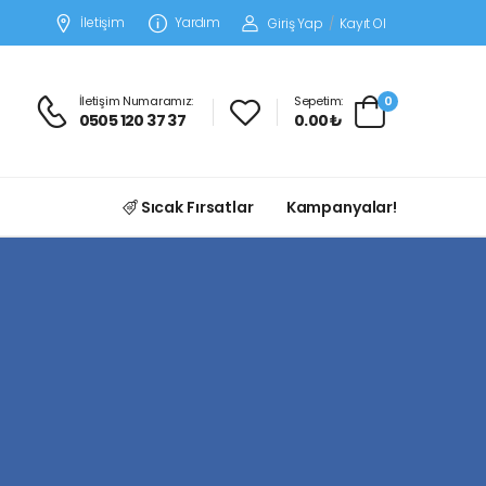
İletişim
Yardım
Giriş Yap
/
Kayıt Ol
İletişim Numaramız:
Sepetim:
0
0505 120 37 37
0.00 ₺
Sıcak Fırsatlar
Kampanyalar!