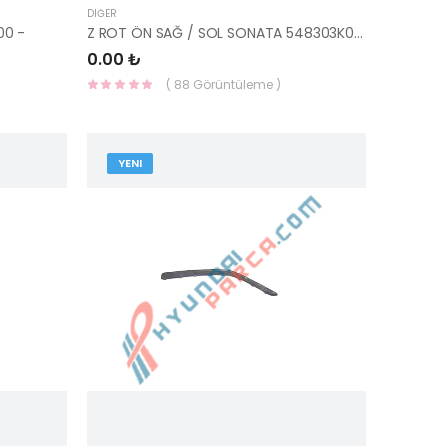
DIĞER
00 -
Z ROT ÖN SAĞ / SOL SONATA 548303K000-
0.00 ₺
( 88 Görüntüleme )
YENI