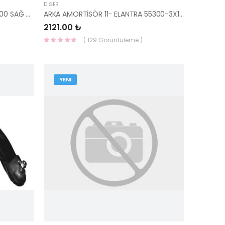
DIĞER
ACCENT ARKA FREN SİLİNDİRİ 95-00 SAĞ 58380-22000-HMC
ARKA AMORTİSÖR 11- ELANTRA 55300-3X100-HMC
2121.00 ₺
( 129 Görüntüleme )
YENI