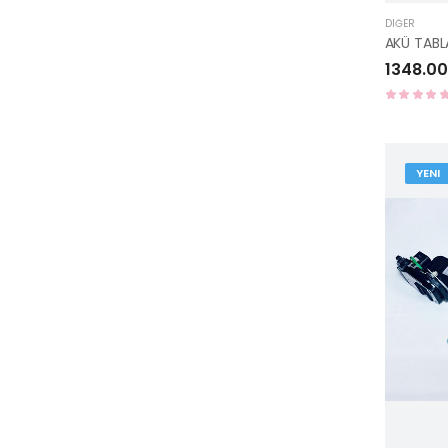
DIĞER
1348.00
YENI