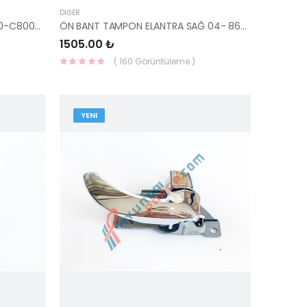
DIĞER
HAVA FİLTRE KUTUSU İ20 15- 28110-C8000-HMC
ÖN BANT TAMPON ELANTRA SAĞ 04- 86572-2D600-HMC
1505.00 ₺
( 160 Görüntüleme )
YENI