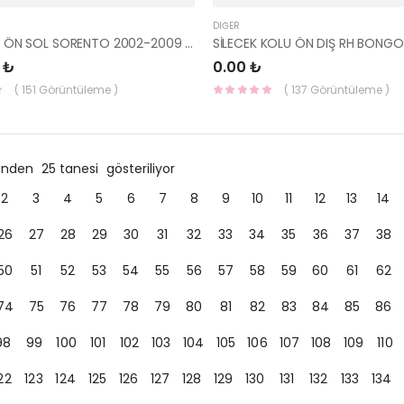
DIĞER
KAPI KİLİDİ ÖN SOL SORENTO 2002-2009 81310-3E000-HMC
 ₺
0.00 ₺
( 151 Görüntüleme )
( 137 Görüntüleme )
ründen
25 tanesi
gösteriliyor
2
3
4
5
6
7
8
9
10
11
12
13
14
26
27
28
29
30
31
32
33
34
35
36
37
38
50
51
52
53
54
55
56
57
58
59
60
61
62
74
75
76
77
78
79
80
81
82
83
84
85
86
98
99
100
101
102
103
104
105
106
107
108
109
110
22
123
124
125
126
127
128
129
130
131
132
133
134