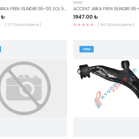
DIĞER
ACCENT ARKA FREN SİLİNDİRİ 95-00 SOL 58330-22000-YS
 ₺
1947.00 ₺
( 177 Görüntüleme )
( 143 Görüntüleme )
YENI