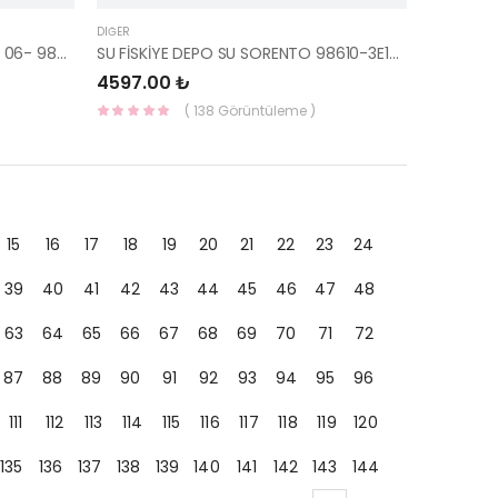
DIĞER
SİLECEK KOLU ÖN DIŞ RH BONGO 06- 98320-4E000-HMC
SU FİSKİYE DEPO SU SORENTO 98610-3E100-HMC
4597.00 ₺
( 138 Görüntüleme )
15
16
17
18
19
20
21
22
23
24
39
40
41
42
43
44
45
46
47
48
63
64
65
66
67
68
69
70
71
72
87
88
89
90
91
92
93
94
95
96
111
112
113
114
115
116
117
118
119
120
135
136
137
138
139
140
141
142
143
144