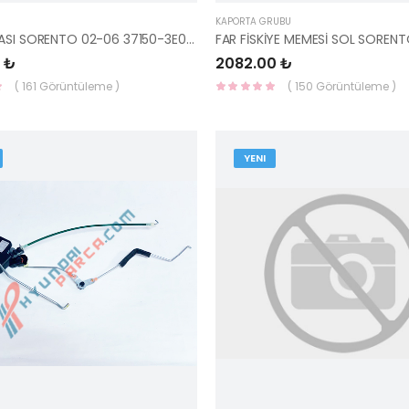
KAPORTA GRUBU
AKÜ TABLASI SORENTO 02-06 37150-3E000-HMC
 ₺
2082.00 ₺
( 161 Görüntüleme )
( 150 Görüntüleme )
YENI