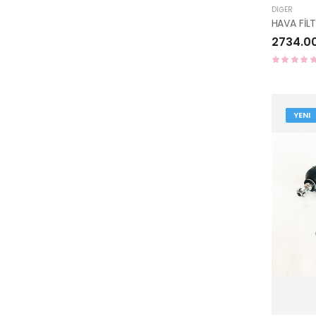
DIĞER
2734.0
YENI