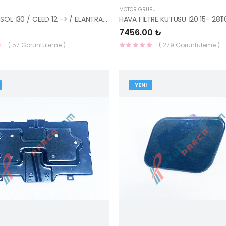
MOTOR GRUBU
ROT BAŞI SOL İ30 / CEED 12 -> / ELANTRA 11->-
7456.00 ₺
( 57 Görüntüleme )
( 279 Görüntüleme )
YENI