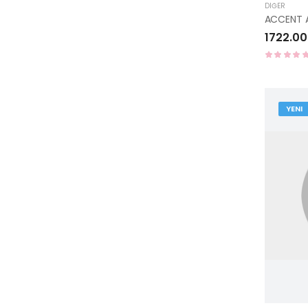
DIĞER
1722.00
YENI