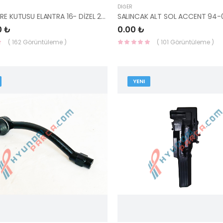
DIĞER
HAVA FİLTRE KUTUSU ELANTRA 16- DİZEL 28110-F2900-YS
SALINCAK ALT SOL ACCENT 94-
0 ₺
0.00 ₺
( 162 Görüntüleme )
( 101 Görüntüleme )
YENI