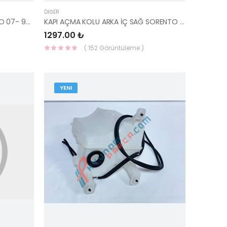
DIĞER
FAR FİSKİYE MEMESİ SOL SORENTO 07- 98460-3E500-HMC
KAPI AÇMA KOLU ARKA İÇ SAĞ SORENTO 02-10 83620-3E011-HMC
1297.00 ₺
( 152 Görüntüleme )
YENI