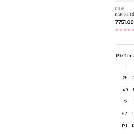
DIĞER
7751.00
11970 ü
1
25
49
73
97
121
1