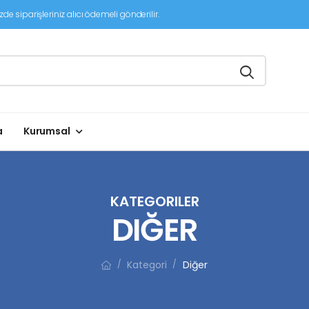
de siparişleriniz alıcı ödemeli gönderilir.
a
Kurumsal
KATEGORILER
DIĞER
Kategori
Diğer
/
/