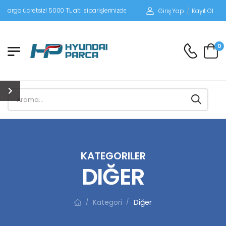
iz! 5000 TL altı siparişlerinizde siparişleriniz alıcı ödemeli gönderilir.
Giriş Yap
/
Kayıt Ol
0
KATEGORILER
DIĞER
Kategori
Diğer
/
/