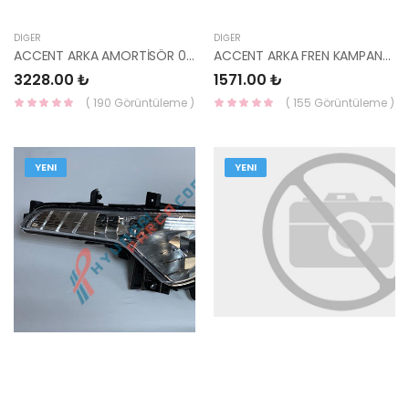
DIĞER
DIĞER
ACCENT ARKA AMORTİSÖR 00-06 SOL 55351-25000-YS
ACCENT ARKA FREN KAMPANASI ERA / İ20 ( 1 ADET ) 58411-1G000-YS
3228.00 ₺
1571.00 ₺
( 190 Görüntüleme )
( 155 Görüntüleme )
YENI
YENI