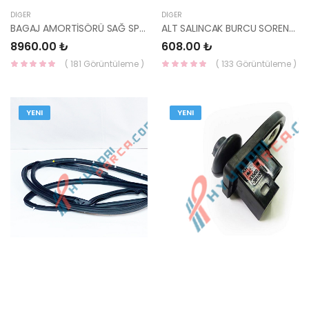
DIĞER
DIĞER
BAGAJ AMORTİSÖRÜ SAĞ SPORTAGE 18- 81780-F1000-HMC
ALT SALINCAK BURCU SORENTO 02-06 54580-3E002-KORE
8960.00 ₺
608.00 ₺
( 181 Görüntüleme )
( 133 Görüntüleme )
YENI
YENI