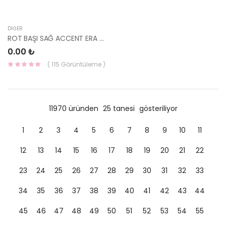
DIĞER
ROT BAŞI SAĞ ACCENT ERA 06-> 568201E900-
0.00 ₺
( 115 Görüntüleme )
11970 üründen
25 tanesi
gösteriliyor
1
2
3
4
5
6
7
8
9
10
11
12
13
14
15
16
17
18
19
20
21
22
23
24
25
26
27
28
29
30
31
32
33
34
35
36
37
38
39
40
41
42
43
44
45
46
47
48
49
50
51
52
53
54
55