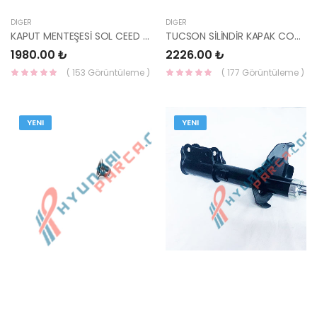
DIĞER
DIĞER
KAPUT MENTEŞESİ SOL CEED 08-12 79110-1H000-HMC
TUCSON SİLİNDİR KAPAK CONTASI/SANTAFE DİZ./ELANTRA DİZ. 2.0 D4EA ÇELİK 22311-2
1980.00 ₺
2226.00 ₺
( 153 Görüntüleme )
( 177 Görüntüleme )
YENI
YENI