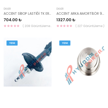
DIĞER
DIĞER
ACCENT SİBOP LASTİĞİ TK ERA/GETZ/İ20/İ30/BLUE/CEED/ 22224-2A000-YS
ACCENT ARKA AMORTİSÖR 95-00 GENİŞ ÇANAK SOL 55351-22000-YS
704.00 ₺
1327.00 ₺
( 208 Görüntüleme )
( 227 Görüntüleme )
YENI
YENI