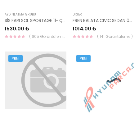
AYDINLATMA GRUBU
DIĞER
SİS FARI SOL SPORTAGE 11- ÇİFT DUYLU 92201-3W200-YS
FREN BALATA CIVIC SEDAN 06-16 06450S6EE50-BOSCH
1530.00 ₺
1014.00 ₺
( 605 Görüntüleme )
( 141 Görüntüleme )
YENI
YENI