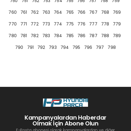
750
751
752
753
754
755
756
757
758
759
760
761
762
763
764
765
766
767
768
769
770
771
772
773
774
775
776
777
778
779
780
781
782
783
784
785
786
787
788
789
790
791
792
793
794
795
796
797
798
Kampanyalardan Haberdar
Olmak İçin Abone Olun
E-Posta abonesi olarak kampanyalardan ve diğer