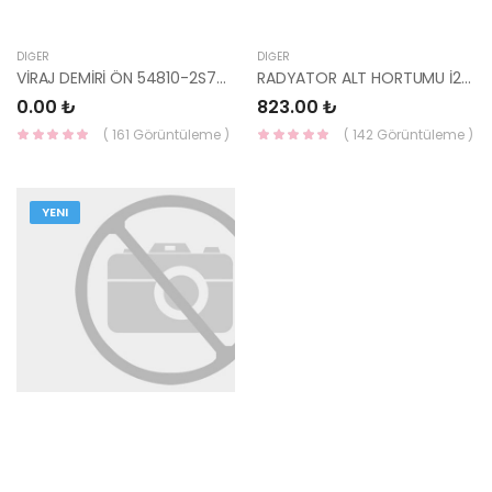
DIĞER
DIĞER
VİRAJ DEMİRİ ÖN 54810-2S700-HMC
RADYATOR ALT HORTUMU İ20 BENZİNLİ 25411-4P050-YS
0.00 ₺
823.00 ₺
( 161 Görüntüleme )
( 142 Görüntüleme )
YENI