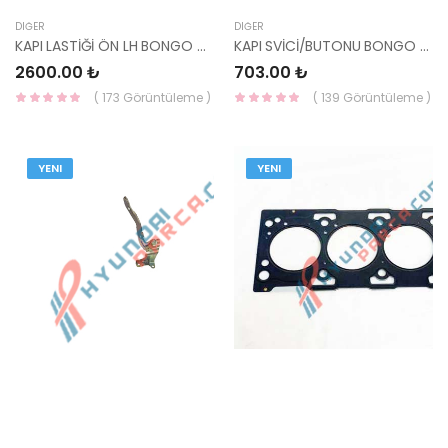
DIĞER
DIĞER
KAPI LASTİĞİ ÖN LH BONGO 06- 82130-4E000-HMC
KAPI SVİCİ/BUTONU BONGO 06-/CEED/SORENTO 02-10/CERATO 04-10 93560-3B100-HMC
2600.00 ₺
703.00 ₺
( 173 Görüntüleme )
( 139 Görüntüleme )
YENI
YENI