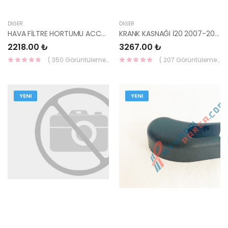
DIĞER
DIĞER
HAVA FİLTRE HORTUMU ACCENT MİNEYUM/ADMİRA 1.3 28138-22653-YS
KRANK KASNAĞI İ20 2007-2010 1.2 23124-03010-KORE
2218.00 ₺
3267.00 ₺
( 350 Görüntüleme )
( 207 Görüntüleme )
YENI
YENI