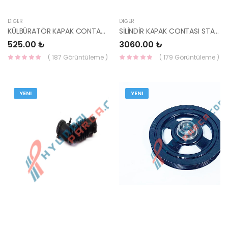
DIĞER
DIĞER
KÜLBÜRATÖR KAPAK CONTASI 0K30E10235-YS
SİLİNDİR KAPAK CONTASI STAREX/PORTER/SORENTO CRDİ 22311-4A020-HMC
525.00 ₺
3060.00 ₺
( 187 Görüntüleme )
( 179 Görüntüleme )
YENI
YENI