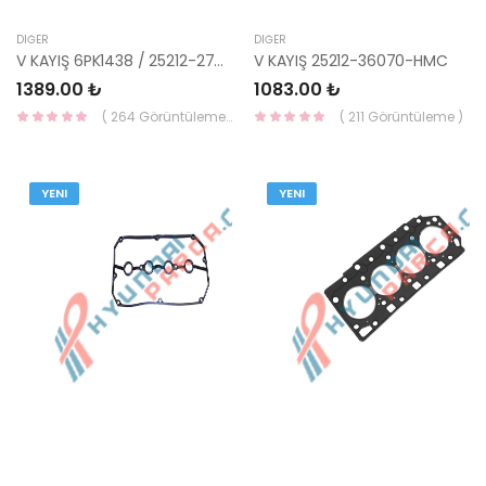
DIĞER
DIĞER
V KAYIŞ 6PK1438 / 25212-27501 / 25212-27502-GATES
V KAYIŞ 25212-36070-HMC
1389.00 ₺
1083.00 ₺
( 264 Görüntüleme )
( 211 Görüntüleme )
YENI
YENI