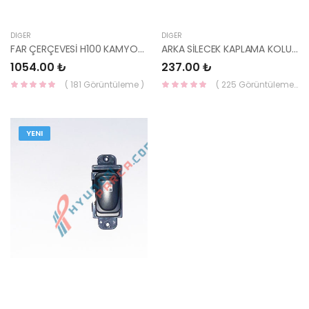
DIĞER
DIĞER
FAR ÇERÇEVESİ H100 KAMYONET 97-04 86431-4B000-HCC
ARKA SİLECEK KAPLAMA KOLU CEED 14- 98812-A2000-HMC
1054.00 ₺
237.00 ₺
( 181 Görüntüleme )
( 225 Görüntüleme )
YENI