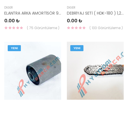
DIĞER
DIĞER
ELANTRA ARKA AMORTİSÖR 96-00 SAĞ 333207-
DEBRİYAJ SETİ ( HDK-180 ) 1,2 HYUNDAİ İ20 / İ10 06->-
0.00 ₺
0.00 ₺
( 75 Görüntüleme )
( 133 Görüntüleme )
YENI
YENI