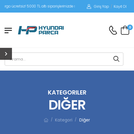
z! 5000 TL altı siparişlerinizde siparişleriniz alıcı ödemeli gönderilir.
Giriş Yap
/
Kayıt Ol
0
KATEGORILER
DIĞER
Kategori
Diğer
/
/