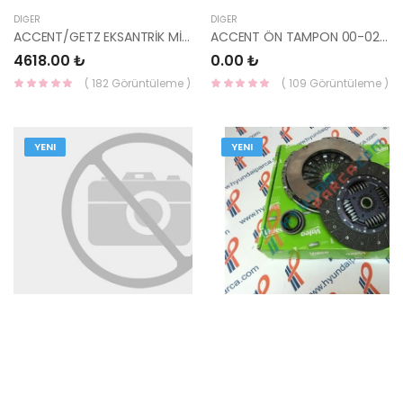
DIĞER
DIĞER
ACCENT/GETZ EKSANTRİK MİLİ 06=> ERA 1.4 EGSOZ 24200-26800-YS
ACCENT ÖN TAMPON 00-02 SİSSİZ-
4618.00 ₺
0.00 ₺
( 182 Görüntüleme )
( 109 Görüntüleme )
YENI
YENI