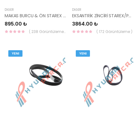
DIĞER
DIĞER
MAKAS BURCU & ÖN STAREX 55118-4A501-KORE
EKSANTRİK ZİNCİRİ STAREX/PORTER/H1 08-/SORENTO CRDİ KÜÇÜK 23351-4A020-HMC
895.00 ₺
3864.00 ₺
( 238 Görüntüleme )
( 172 Görüntüleme )
YENI
YENI