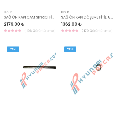
DIĞER
DIĞER
SAĞ ÖN KAPI CAM SIYIRICI FİTİLİ NİKELAJLI TUCSON 2016- 82220-D3011-YS
SAĞ ÖN KAPI DÖŞEME FİTİLİ 82241-4F000 -HMC
2179.00 ₺
1362.00 ₺
( 196 Görüntüleme )
( 179 Görüntüleme )
YENI
YENI