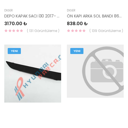
DIĞER
DIĞER
DEPO KAPAK SACI İ30 2017- 69510-G3000-HMC
ÖN KAPI ARKA SOL BANDI 86362-1G001-HMC
3170.00 ₺
838.00 ₺
( 131 Görüntüleme )
( 139 Görüntüleme )
YENI
YENI