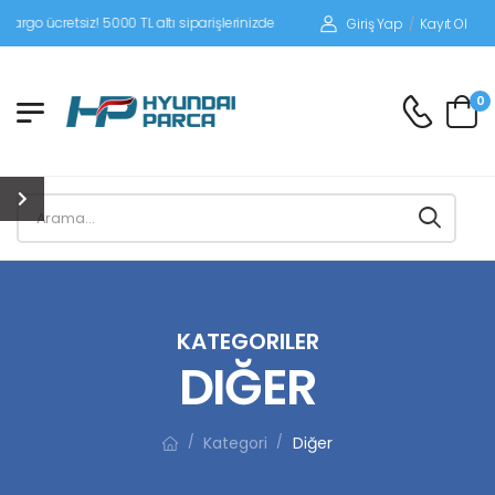
siz! 5000 TL altı siparişlerinizde siparişleriniz alıcı ödemeli gönderilir.
Giriş Yap
/
Kayıt Ol
0
KATEGORILER
DIĞER
Kategori
Diğer
/
/