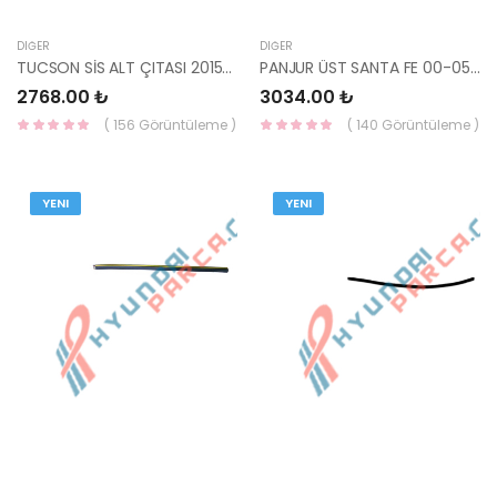
DIĞER
DIĞER
TUCSON SİS ALT ÇITASI 2015=> SOL (BOYANIR) 86527-D7000-HMC
PANJUR ÜST SANTA FE 00-05 YS 86351-26902-YS
2768.00 ₺
3034.00 ₺
( 156 Görüntüleme )
( 140 Görüntüleme )
YENI
YENI