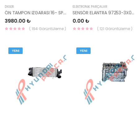
DIĞER
ELEKTRONİK PARÇALAR
ÖN TAMPON IZGARASI 16- SPORTAGE 86569-F1000-HMC
SENSÖR ELANTRA 97253-3X000-HMC
3980.00 ₺
0.00 ₺
( 194 Görüntüleme )
( 121 Görüntüleme )
YENI
YENI