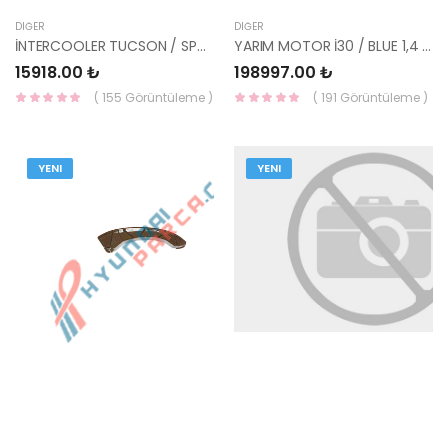
DIĞER
DIĞER
İNTERCOOLER TUCSON / SPORTAGE 2018- 28271-2U200-MOBIS
YARIM MOTOR İ30 / BLUE 1,4 KAPPA 2B012-03U00-HMC
15918.00 ₺
198997.00 ₺
( 155 Görüntüleme )
( 191 Görüntüleme )
YENI
YENI