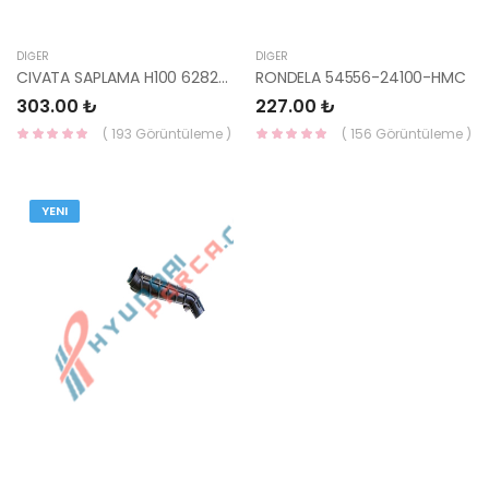
DIĞER
DIĞER
CIVATA SAPLAMA H100 62827-43002-HMC
RONDELA 54556-24100-HMC
303.00 ₺
227.00 ₺
( 193 Görüntüleme )
( 156 Görüntüleme )
YENI