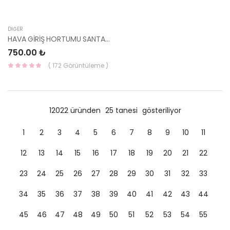
DIĞER
HAVA GİRİŞ HORTUMU SANTA FE 02-05 28139-26330-YS
750.00 ₺
( 172 Görüntüleme )
12022 üründen
25 tanesi
gösteriliyor
1
2
3
4
5
6
7
8
9
10
11
12
13
14
15
16
17
18
19
20
21
22
23
24
25
26
27
28
29
30
31
32
33
34
35
36
37
38
39
40
41
42
43
44
45
46
47
48
49
50
51
52
53
54
55