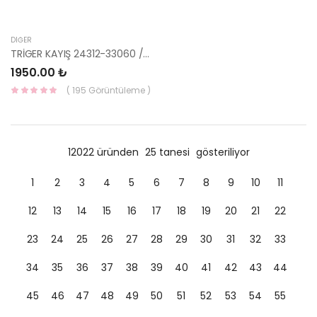
DIĞER
TRİGER KAYIŞ 24312-33060 / 151RU29-HMC
1950.00 ₺
( 195 Görüntüleme )
12022 üründen
25 tanesi
gösteriliyor
1
2
3
4
5
6
7
8
9
10
11
12
13
14
15
16
17
18
19
20
21
22
23
24
25
26
27
28
29
30
31
32
33
34
35
36
37
38
39
40
41
42
43
44
45
46
47
48
49
50
51
52
53
54
55