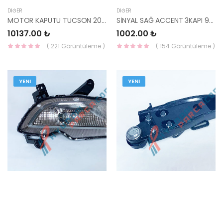
DIĞER
DIĞER
MOTOR KAPUTU TUCSON 2005-2010 66400-2E020-YS
SİNYAL SAĞ ACCENT 3KAPI 92302-22211-YS
10137.00 ₺
1002.00 ₺
( 221 Görüntüleme )
( 154 Görüntüleme )
YENI
YENI