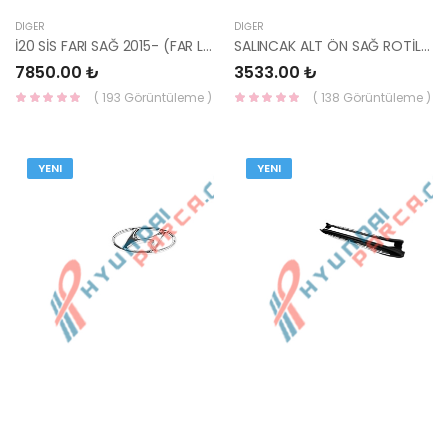
DIĞER
DIĞER
İ20 SİS FARI SAĞ 2015- (FAR LEDSİZ TİP) HMC 92202-C8100-HMC
SALINCAK ALT ÖN SAĞ ROTİLLİ STAREX -YS
7850.00 ₺
3533.00 ₺
( 193 Görüntüleme )
( 138 Görüntüleme )
YENI
YENI