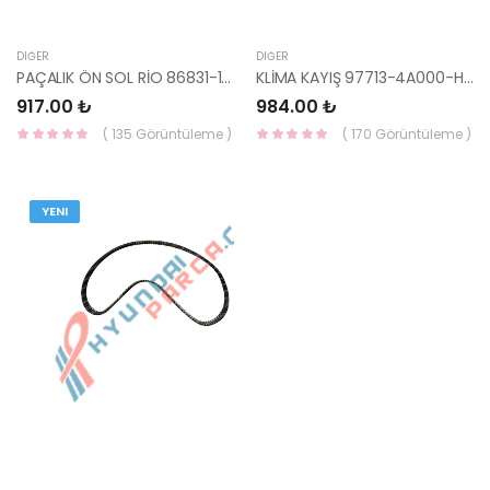
DIĞER
DIĞER
PAÇALIK ÖN SOL RİO 86831-1G000-HMC
KLİMA KAYIŞ 97713-4A000-HMC
917.00 ₺
984.00 ₺
( 135 Görüntüleme )
( 170 Görüntüleme )
YENI