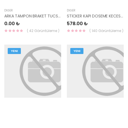
DIĞER
DIĞER
ARKA TAMPON BRAKET TUCSON 2015- 86677-D7500-HMC
STİCKER KAPI DOSEME KECESI(ACC06-) 82392-1E010-HMC
0.00 ₺
578.00 ₺
( 42 Görüntüleme )
( 140 Görüntüleme )
YENI
YENI