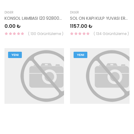
DIĞER
DIĞER
KONSOL LAMBASI İ20 92800-1J000OM-HMC
SOL ON KAPI KULP YUVASI ERA 2007-2011 82655-1E001-YS
0.00 ₺
1157.00 ₺
( 130 Görüntüleme )
( 134 Görüntüleme )
YENI
YENI