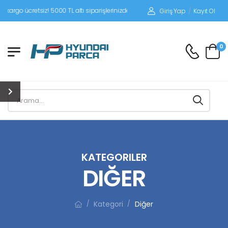
siz! 5000 TL altı siparişlerinizde siparişleriniz alıcı ödemeli gönderilir.
Giriş Yap
/
Kayıt Ol
0
KATEGORILER
DIĞER
Kategori
Diğer
/
/