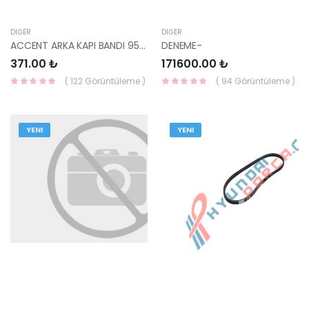
DIĞER
DIĞER
ACCENT ARKA KAPI BANDI 95-00 87731-22000-YS
DENEME-
371.00 ₺
171600.00 ₺
( 122 Görüntüleme )
( 94 Görüntüleme )
YENI
YENI