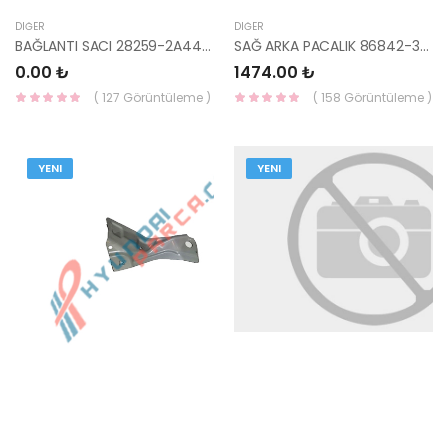
DIĞER
DIĞER
BAĞLANTI SACI 28259-2A441-HMC
SAĞ ARKA PACALIK 86842-3X700-HMC
0.00 ₺
1474.00 ₺
( 127 Görüntüleme )
( 158 Görüntüleme )
YENI
YENI