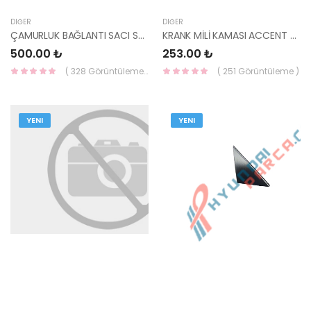
DIĞER
DIĞER
ÇAMURLUK BAĞLANTI SACI SOL İ30 2012- 64577-A5000-HMC
KRANK MİLİ KAMASI ACCENT 95-00 / 00-02 1.3-1.5 / 03-06 1.3 / GETZ 1.3 23125-220
500.00 ₺
253.00 ₺
( 328 Görüntüleme )
( 251 Görüntüleme )
YENI
YENI