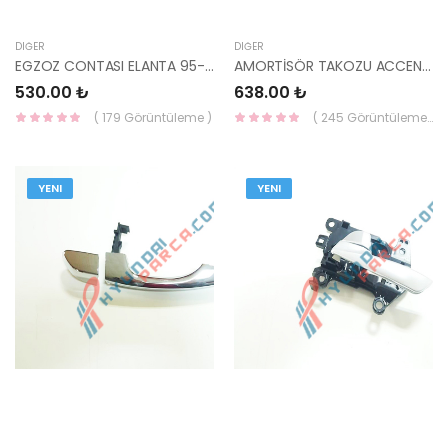
DIĞER
DIĞER
EGZOZ CONTASI ELANTA 95- 28766-28020-HMC
AMORTİSÖR TAKOZU ACCENT BLUE / ELANTRA 55326-1M000-YS
530.00 ₺
638.00 ₺
( 179 Görüntüleme )
( 245 Görüntüleme )
YENI
YENI