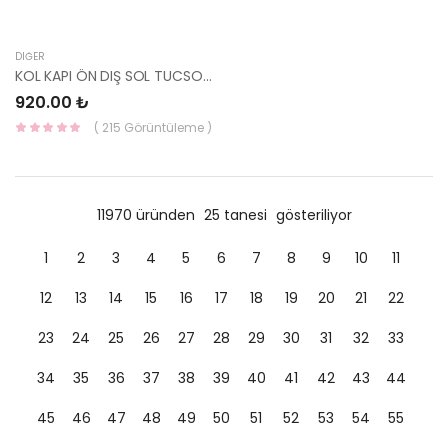
DIĞER
KOL KAPI ÖN DIŞ SOL TUCSON 15-18 82651-D3010-YS
920.00 ₺
( 215 Görüntüleme )
11970 üründen
25 tanesi
gösteriliyor
1
2
3
4
5
6
7
8
9
10
11
12
13
14
15
16
17
18
19
20
21
22
23
24
25
26
27
28
29
30
31
32
33
34
35
36
37
38
39
40
41
42
43
44
45
46
47
48
49
50
51
52
53
54
55