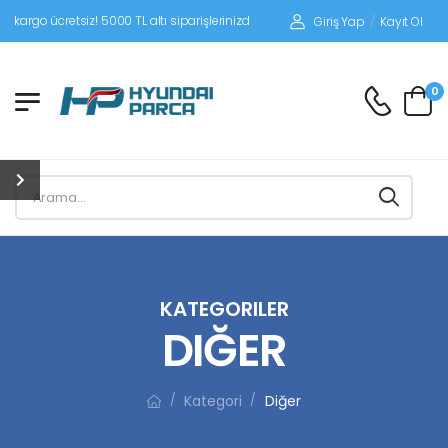
tsiz! 5000 TL altı siparişlerinizde siparişleriniz alıcı ödemeli gönderilir.
Giriş Yap
/
Kayıt Ol
0
KATEGORILER
DIĞER
Kategori
Diğer
/
/