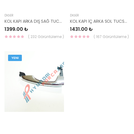
DIĞER
DIĞER
KOL KAPI ARKA DIŞ SAĞ TUCSON 15-18 83661-D3010-YS
KOL KAPI İÇ ARKA SOL TUCSON 15-18 83610-D3010-YS
1399.00 ₺
1431.00 ₺
( 232 Görüntüleme )
( 167 Görüntüleme )
YENI