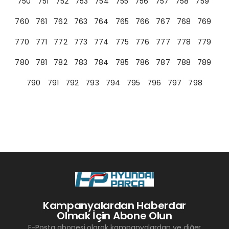
750
751
752
753
754
755
756
757
758
759
760
761
762
763
764
765
766
767
768
769
770
771
772
773
774
775
776
777
778
779
780
781
782
783
784
785
786
787
788
789
790
791
792
793
794
795
796
797
798
Kampanyalardan Haberdar
Olmak İçin Abone Olun
E-Posta abonesi olarak kampanyalardan ve diğer