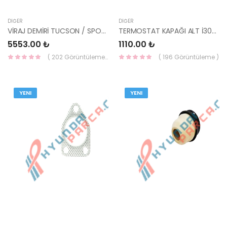
DIĞER
DIĞER
VİRAJ DEMİRİ TUCSON / SPORTAGE 2015- 54810-D3000-HMC
TERMOSTAT KAPAĞI ALT İ30/İ20/BLUE/ELANTRA 11- 25600-2B003-KORE
5553.00 ₺
1110.00 ₺
( 202 Görüntüleme )
( 196 Görüntüleme )
YENI
YENI