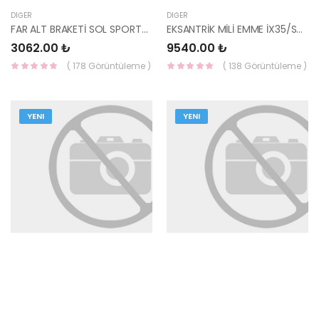
DIĞER
DIĞER
FAR ALT BRAKETİ SOL SPORTAGE 18- 86533-F1500-HMC
EKSANTRİK MİLİ EMME İX35/SPORTAGE 24110-2F602-HMC
3062.00 ₺
9540.00 ₺
( 178 Görüntüleme )
( 138 Görüntüleme )
YENI
YENI