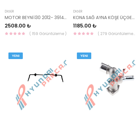
DIĞER
DIĞER
MOTOR BEYNİ İ30 2012- 39140-2A751-HMC
KONA SAĞ AYNA KÖŞE ÜÇGENİ DIŞ 86190-J9000-HMC
2508.00 ₺
1185.00 ₺
( 159 Görüntüleme )
( 279 Görüntüleme )
YENI
YENI