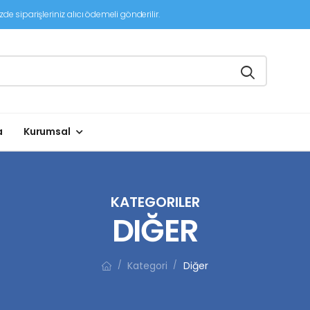
de siparişleriniz alıcı ödemeli gönderilir.
a
Kurumsal
KATEGORILER
DIĞER
Kategori
Diğer
/
/