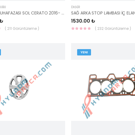
RUBU
DIĞER
KARTER MUHAFAZASI SOL CERATO 2016- 29130-A7301-HMC
 ₺
1530.00 ₺
( 211 Görüntüleme )
( 232 Görüntüleme )
YENI