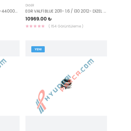
DIĞER
İTECEK SOL CUBUĞU VİDA 58381-44000-HMC
EGR VALFİ BLUE 2011- 1.6 / İ30 2012- DİZEL 24810-27250-GLOVIS
10969.00 ₺
( 154 Görüntüleme )
YENI