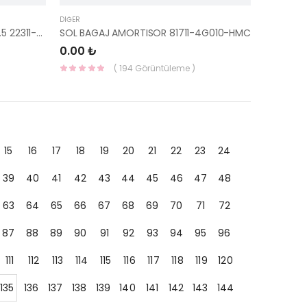
DIĞER
SİLİNDİR KAPAK CONTASI 95-00 1.5 22311-22001-YS
SOL BAGAJ AMORTISOR 81711-4G010-HMC
0.00 ₺
( 194 Görüntüleme )
15
16
17
18
19
20
21
22
23
24
39
40
41
42
43
44
45
46
47
48
63
64
65
66
67
68
69
70
71
72
87
88
89
90
91
92
93
94
95
96
111
112
113
114
115
116
117
118
119
120
135
136
137
138
139
140
141
142
143
144