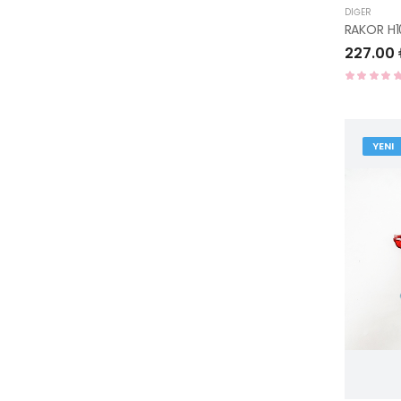
DIĞER
227.00
YENI