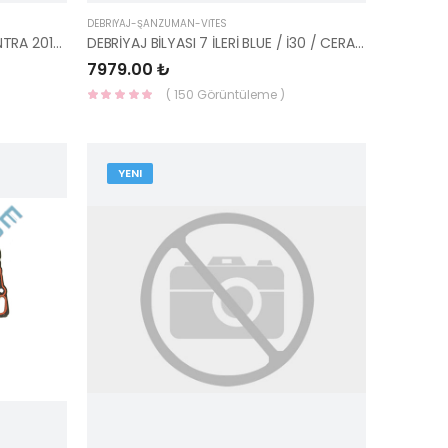
DEBRİYAJ-ŞANZUMAN-VİTES
SAĞ ARKA STOP LAMBASI İÇ ELANTRA 2016- 92404-F2000-YS
DEBRİYAJ BİLYASI 7 İLERİ BLUE / İ30 / CERATO / CEED DCT 41420-2D000-VALEO
7979.00 ₺
( 150 Görüntüleme )
YENI