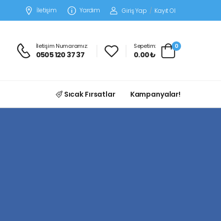
İletişim
Yardım
Giriş Yap
/
Kayıt Ol
İletişim Numaramız:
Sepetim:
0
0505 120 37 37
0.00 ₺
Sıcak Fırsatlar
Kampanyalar!