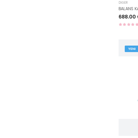
DIĞER
688.00
YENI