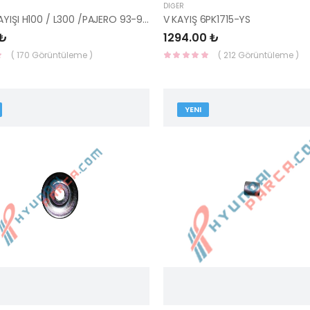
DIĞER
BALANS KAYIŞI H100 / L300 /PAJERO 93-96 23356-42011-HMC
V KAYIŞ 6PK1715-YS
 ₺
1294.00 ₺
( 170 Görüntüleme )
( 212 Görüntüleme )
YENI