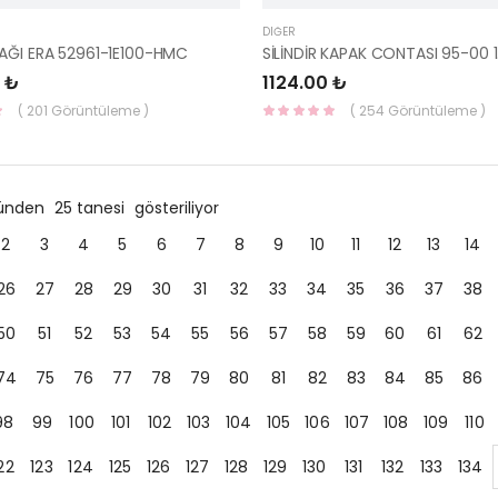
DIĞER
AĞI ERA 52961-1E100-HMC
 ₺
1124.00 ₺
( 201 Görüntüleme )
( 254 Görüntüleme )
ründen
25 tanesi
gösteriliyor
2
3
4
5
6
7
8
9
10
11
12
13
14
26
27
28
29
30
31
32
33
34
35
36
37
38
50
51
52
53
54
55
56
57
58
59
60
61
62
74
75
76
77
78
79
80
81
82
83
84
85
86
98
99
100
101
102
103
104
105
106
107
108
109
110
22
123
124
125
126
127
128
129
130
131
132
133
134