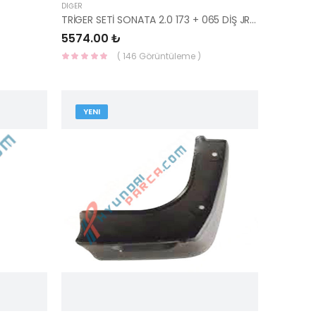
DIĞER
TRİGER SETİ SONATA 2.0 173 + 065 DİŞ JRB JTS-300.323-YS
5574.00 ₺
( 146 Görüntüleme )
YENI