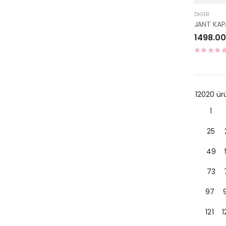
DIĞER
JANT KAP
1498.00
12020 ü
1
25
49
73
97
121
1