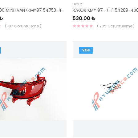
DIĞER
RAKOR H100 MINI+VAN+KMY97 54753-43000-HMC
RAKOR KMY 97- / H1 54289-4
 ₺
530.00 ₺
( 187 Görüntüleme )
( 205 Görüntüleme )
YENI