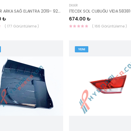
DIĞER
REFLEKTÖR ARKA SAĞ ELANTRA 2019- 92406-F2510-YS
0 ₺
674.00 ₺
( 177 Görüntüleme )
( 166 Görüntüleme )
YENI