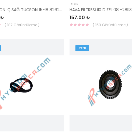
DIĞER
KOL KAPI ÖN İÇ SAĞ TUCSON 15-18 82620-D3010-YS
 ₺
157.00 ₺
( 187 Görüntüleme )
( 159 Görüntüleme )
YENI