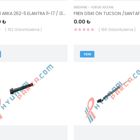
MEKANİK - YÜRÜR AKSAM
FREN DİSKİ ARKA 262-5 ELANTRA 11-17 / İ30-CEED 12- / CERATO SOUL 13- 58411-3X30
0 ₺
0.00 ₺
( 152 Görüntüleme )
( 165 Görüntüleme )
YENI