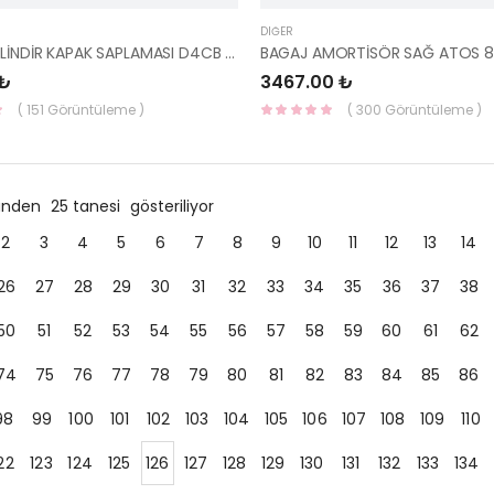
DIĞER
STAREX SİLİNDİR KAPAK SAPLAMASI D4CB / KMY 08-11 22321-4A000-HMC
 ₺
3467.00 ₺
( 151 Görüntüleme )
( 300 Görüntüleme )
ründen
25 tanesi
gösteriliyor
2
3
4
5
6
7
8
9
10
11
12
13
14
26
27
28
29
30
31
32
33
34
35
36
37
38
50
51
52
53
54
55
56
57
58
59
60
61
62
74
75
76
77
78
79
80
81
82
83
84
85
86
98
99
100
101
102
103
104
105
106
107
108
109
110
22
123
124
125
126
127
128
129
130
131
132
133
134