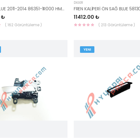
DIĞER
PANJUR BLUE 2011-2014 86351-1R000 HMC-HMC
 ₺
11412.00 ₺
( 162 Görüntüleme )
( 213 Görüntüleme )
YENI