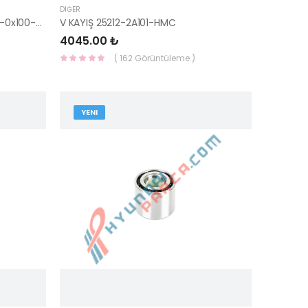
DIĞER
HAVA FİLTRESİ İ10 DİZEL 08 -28113-0x100-YS
V KAYIŞ 25212-2A101-HMC
4045.00 ₺
( 162 Görüntüleme )
YENI