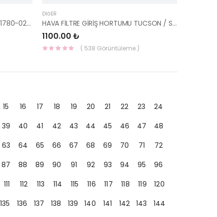
DIĞER
BAGAJ AMORTİSÖR SAĞ ATOS 81780-02010 81780-02011-HMC
HAVA FİLTRE GİRİŞ HORTUMU TUCSON / SPORTAGE 28139-2E200-YS
1100.00 ₺
( 538 Görüntüleme )
15
16
17
18
19
20
21
22
23
24
39
40
41
42
43
44
45
46
47
48
63
64
65
66
67
68
69
70
71
72
87
88
89
90
91
92
93
94
95
96
111
112
113
114
115
116
117
118
119
120
135
136
137
138
139
140
141
142
143
144