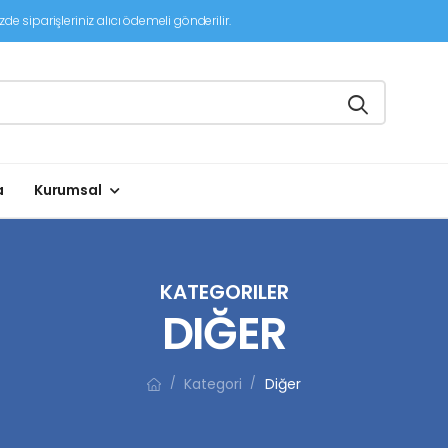
de siparişleriniz alıcı ödemeli gönderilir.
a
Kurumsal
KATEGORILER
DIĞER
Kategori
Diğer
/
/