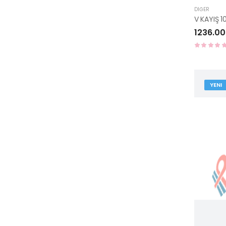
DIĞER
1236.00
YENI