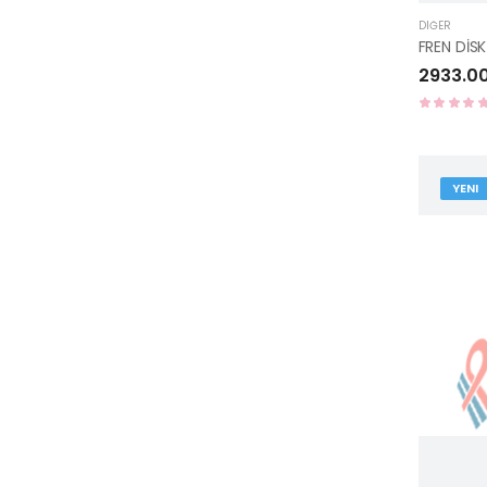
DIĞER
2933.0
YENI