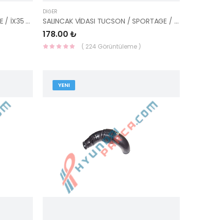
DIĞER
FREN DİSKİ ÖN TUCSON /SANTAFE / İX35 / SPORTAGE 11=> 300mm 51712-3K160-BLUEPRINT
SALINCAK VİDASI TUCSON / SPORTAGE / ACCENT 06-54561-2E100-HMC
178.00 ₺
( 224 Görüntüleme )
YENI