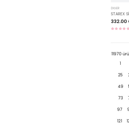
DIĞER
332.00
11970 ü
1
25
49
73
97
121
1