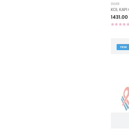
DIĞER
1431.00
YENI