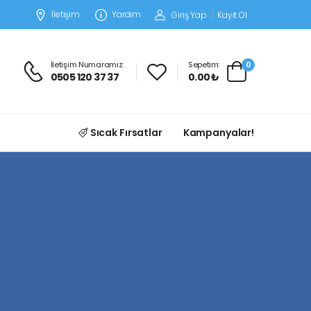
İletişim
Yardım
Giriş Yap
/
Kayıt Ol
İletişim Numaramız:
Sepetim:
0
0505 120 37 37
0.00 ₺
Sıcak Fırsatlar
Kampanyalar!