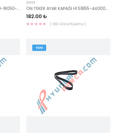
DIĞER
FREN KALİPERİ ÖN SAĞ BLUE 58130-1R050-HMC
ÖN TEKER AYAR KAPAĞI H1 51855-44000-HMC
182.00 ₺
( 189 Görüntüleme )
YENI