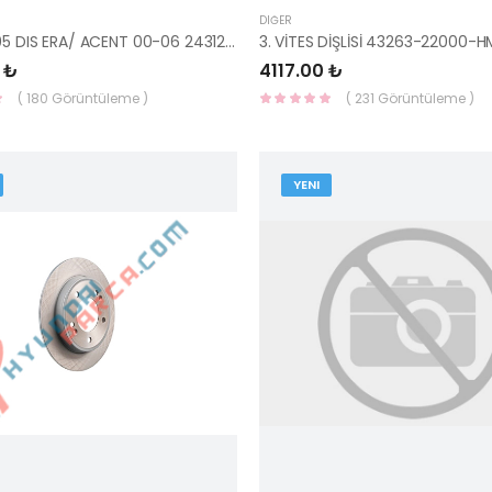
DIĞER
V KAYIŞ 105 DIS ERA/ ACENT 00-06 24312-26001-GATES
3. VİTES DİŞLİSİ 43263-22000-
 ₺
4117.00 ₺
( 180 Görüntüleme )
( 231 Görüntüleme )
YENI