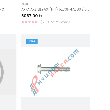
DIĞER
HMC
ARKA AKS BILYASI (H-1) 52701-4A000 / 52701-4A070-HMC
5057.00 ₺
( 201 Görüntüleme )
YENI