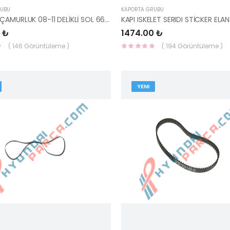
RUBU
KAPORTA GRUBU
CEED ÖN ÇAMURLUK 08-11 DELİKLİ SOL 66311-1H010-YS
 ₺
1474.00 ₺
( 146 Görüntüleme )
( 194 Görüntüleme )
YENI