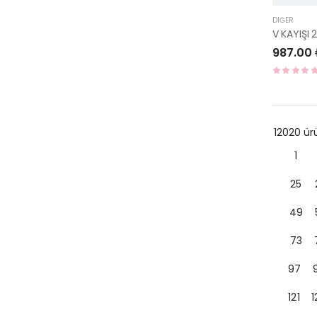
DIĞER
V KAYIŞI
987.00
12020 ü
1
25
49
73
97
121
1