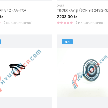
DIĞER
6PK1842 -AA-TOP
 ₺
2233.00 ₺
( 180 Görüntüleme )
( 144 Görüntüleme )
YENI