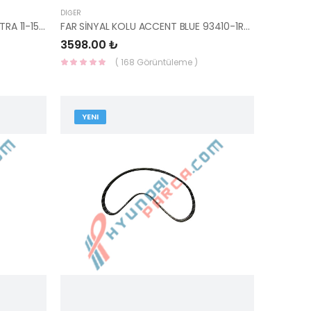
DIĞER
KAPI ISKELET SERIDI STİCKER ELANTRA 11-15 86363-3X000-HMC
FAR SİNYAL KOLU ACCENT BLUE 93410-1R000-HMC
3598.00 ₺
( 168 Görüntüleme )
YENI