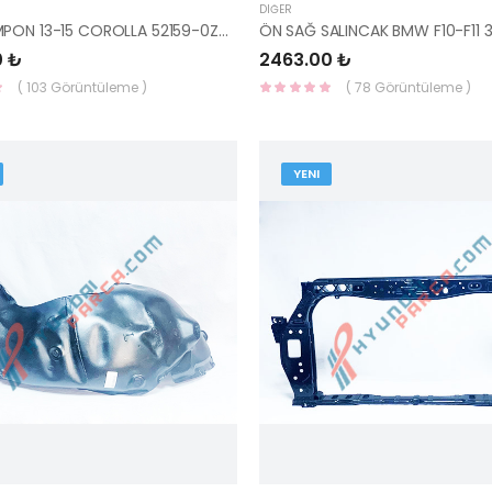
DIĞER
ARKA TAMPON 13-15 COROLLA 52159-0Z900-YS
0 ₺
2463.00 ₺
( 103 Görüntüleme )
( 78 Görüntüleme )
YENI