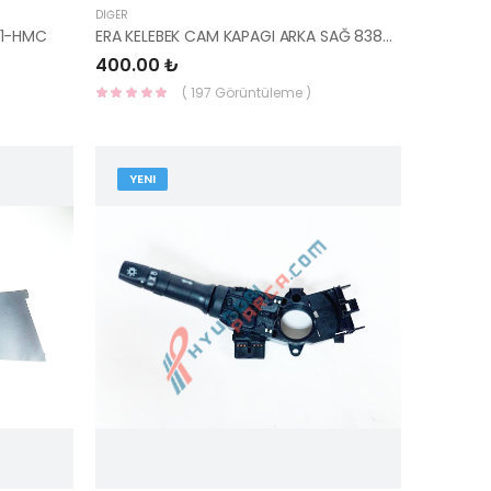
DIĞER
01-HMC
ERA KELEBEK CAM KAPAGI ARKA SAĞ 83840-1E000-YS
400.00 ₺
( 197 Görüntüleme )
YENI