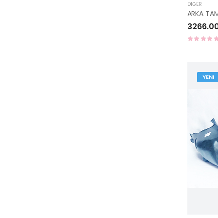
DIĞER
3266.0
YENI