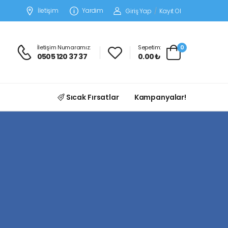
İletişim
Yardım
Giriş Yap
/
Kayıt Ol
İletişim Numaramız:
Sepetim:
0
0505 120 37 37
0.00 ₺
Sıcak Fırsatlar
Kampanyalar!