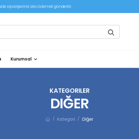
de siparişleriniz alıcı ödemeli gönderilir.
a
Kurumsal
KATEGORILER
DIĞER
Kategori
Diğer
/
/