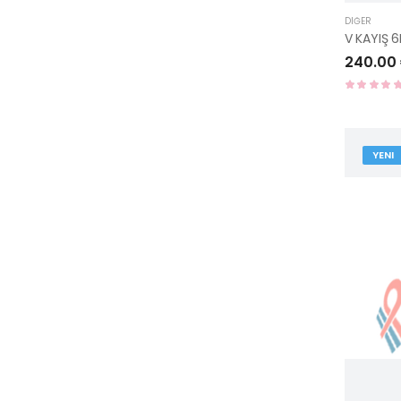
DIĞER
V KAYIŞ 
240.00
YENI