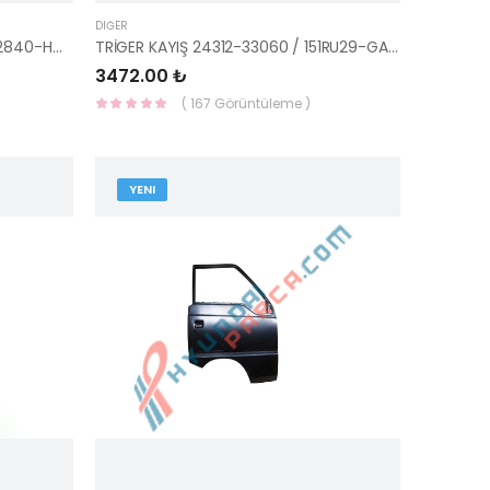
DIĞER
TRIGER KAYIŞI (SON 91) 24312-32840-HMC
TRİGER KAYIŞ 24312-33060 / 151RU29-GATES
3472.00 ₺
( 167 Görüntüleme )
YENI