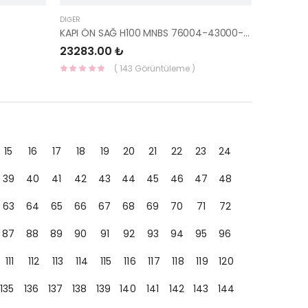
DIĞER
KAPI ÖN SAĞ H100 MNBS 76004-43000-HMC
23283.00 ₺
( 143 Görüntüleme )
15
16
17
18
19
20
21
22
23
24
39
40
41
42
43
44
45
46
47
48
63
64
65
66
67
68
69
70
71
72
87
88
89
90
91
92
93
94
95
96
111
112
113
114
115
116
117
118
119
120
135
136
137
138
139
140
141
142
143
144