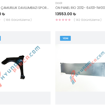
DIĞER
SOL ARKA ÇAMURLUK DAVLUMBAZI SPORTAGE 2011- 86821-3U000-YS
ÖN PANEL RİO 2012- 64101-1W0
0 ₺
13553.00 ₺
( 166 Görüntüleme )
( 142 Görüntüleme )
YENI