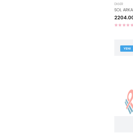
DIĞER
2204.0
YENI