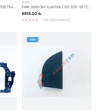
DIĞER
ÖN SAĞ SALINCAK BMW F10-F11 31126794204-YS
PARK SENSÖRÜ ELANTRA / İ30 2011- 95720-3X000NCW-HMC
6619.00 ₺
( 143 Görüntüleme )
YENI