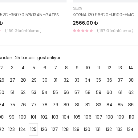
DIĞER
 25212-36070 5PK1345 -GATES
KORNA İ20 96620-1J900-HMC
 ₺
2566.00 ₺
( 169 Görüntüleme )
( 157 Görüntüleme )
ründen
25 tanesi
gösteriliyor
2
3
4
5
6
7
8
9
10
11
12
13
14
26
27
28
29
30
31
32
33
34
35
36
37
38
50
51
52
53
54
55
56
57
58
59
60
61
62
74
75
76
77
78
79
80
81
82
83
84
85
86
98
99
100
101
102
103
104
105
106
107
108
109
110
22
123
124
125
126
127
128
129
130
131
132
133
134