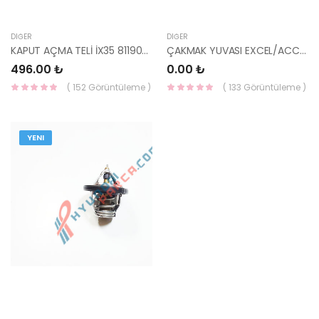
DIĞER
DIĞER
KAPUT AÇMA TELİ İX35 81190-2S000-YS
ÇAKMAK YUVASI EXCEL/ACCENT 1995-2000 95120-37000-HMC
496.00 ₺
0.00 ₺
( 152 Görüntüleme )
( 133 Görüntüleme )
YENI