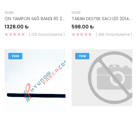
DIĞER
DIĞER
ÖN TAMPON SAĞ BANDI İ10 2007-2011 86524-0X000-HMC
TABAN DESTEK SACI i20 2014- 65587-C8000-HMC
1328.00 ₺
598.00 ₺
( 129 Görüntüleme )
( 188 Görüntüleme )
YENI
YENI