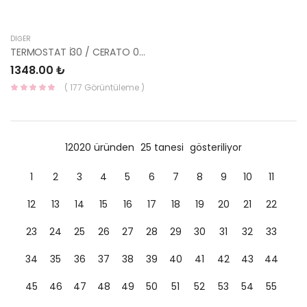
DIĞER
TERMOSTAT İ30 / CERATO 07- İ20 25500-2B400-YS
1348.00 ₺
( 177 Görüntüleme )
12020 üründen
25 tanesi
gösteriliyor
1
2
3
4
5
6
7
8
9
10
11
12
13
14
15
16
17
18
19
20
21
22
23
24
25
26
27
28
29
30
31
32
33
34
35
36
37
38
39
40
41
42
43
44
45
46
47
48
49
50
51
52
53
54
55