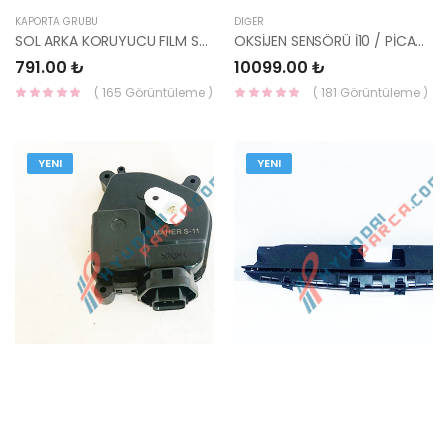
KAPORTA GRUBU
DIĞER
SOL ARKA KORUYUCU FILM STICKER TUCSON 87539-D3000-HMC
OKSİJEN SENSÖRÜ İ10 / PİCANTO 1.0cc 13- KAPPA ARKA 39210-04110-HMC
791.00 ₺
10099.00 ₺
( 165 Görüntüleme )
( 181 Görüntüleme )
YENI
YENI