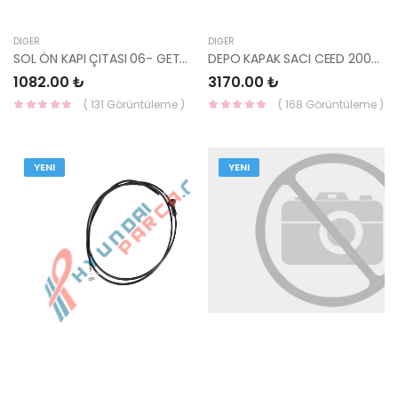
DIĞER
DIĞER
SOL ÖN KAPI ÇITASI 06- GETZ 87721-1C500CA-YS
DEPO KAPAK SACI CEED 2007-2012 69510-1H500-HMC
1082.00 ₺
3170.00 ₺
( 131 Görüntüleme )
( 168 Görüntüleme )
YENI
YENI