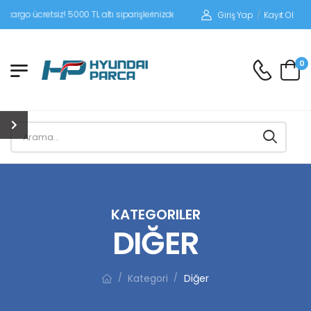
iz! 5000 TL altı siparişlerinizde siparişleriniz alıcı ödemeli gönderilir.
Giriş Yap
/
Kayıt Ol
0
KATEGORILER
DIĞER
Kategori
Diğer
/
/