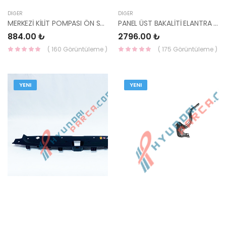
DIĞER
DIĞER
MERKEZİ KİLİT POMPASI ÖN SOL ERA/RİO/CERATO 2006- 95735-1G020-YS
PANEL ÜST BAKALİTİ ELANTRA 2018- 86360-F2AA0-HMC
884.00 ₺
2796.00 ₺
( 160 Görüntüleme )
( 175 Görüntüleme )
YENI
YENI