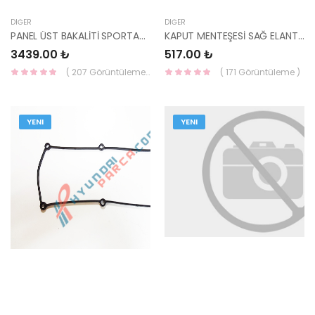
DIĞER
DIĞER
PANEL ÜST BAKALİTİ SPORTAGE 2016- 86361-D9000-HMC
KAPUT MENTEŞESİ SAĞ ELANTRA 2016- 79120-F2000-YS
3439.00 ₺
517.00 ₺
( 207 Görüntüleme )
( 171 Görüntüleme )
YENI
YENI