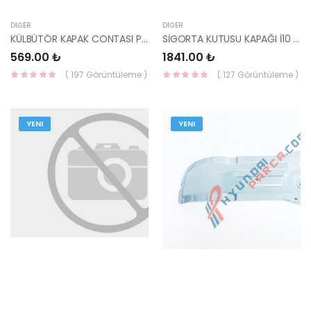
DIĞER
DIĞER
KÜLBÜTÖR KAPAK CONTASI PİCANTO 22441-02400-HMC
SİGORTA KUTUSU KAPAĞI İ10 2014- 91950-B4420-HMC
569.00 ₺
1841.00 ₺
( 197 Görüntüleme )
( 127 Görüntüleme )
YENI
YENI