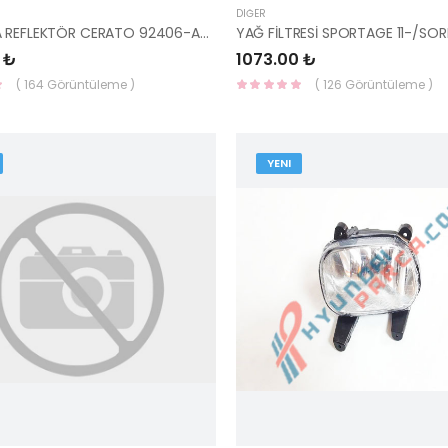
DIĞER
SAĞ ARKA REFLEKTÖR CERATO 92406-A7500-HMC
 ₺
1073.00 ₺
( 164 Görüntüleme )
( 126 Görüntüleme )
YENI