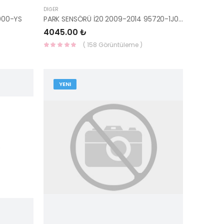
DIĞER
000-YS
PARK SENSÖRÜ İ20 2009-2014 95720-1J001XEU-HMC
4045.00 ₺
( 158 Görüntüleme )
YENI