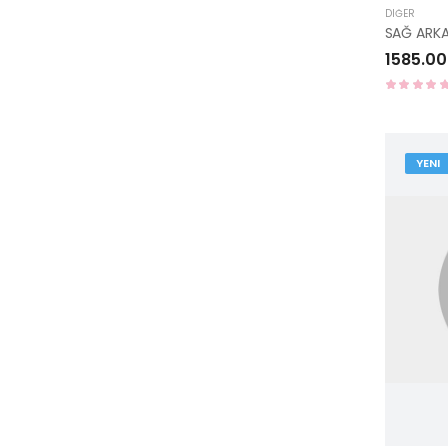
DIĞER
1585.00
YENI