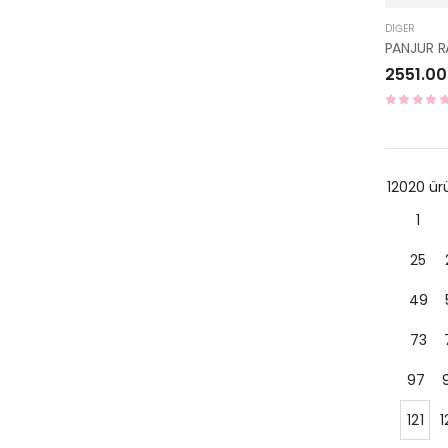
DIĞER
2551.00
12020 ü
1
25
49
73
97
121
1