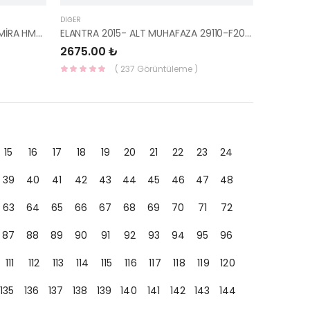
DIĞER
PİYANO TUŞ ÜST KORUYUCU ADMİRA HMC 22226-27400-HMC
ELANTRA 2015- ALT MUHAFAZA 29110-F2000-MOBIS
2675.00 ₺
( 237 Görüntüleme )
15
16
17
18
19
20
21
22
23
24
39
40
41
42
43
44
45
46
47
48
63
64
65
66
67
68
69
70
71
72
87
88
89
90
91
92
93
94
95
96
111
112
113
114
115
116
117
118
119
120
135
136
137
138
139
140
141
142
143
144