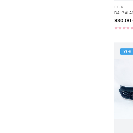
DIĞER
830.00
YENI