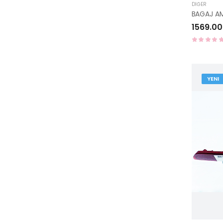
DIĞER
1569.00
YENI