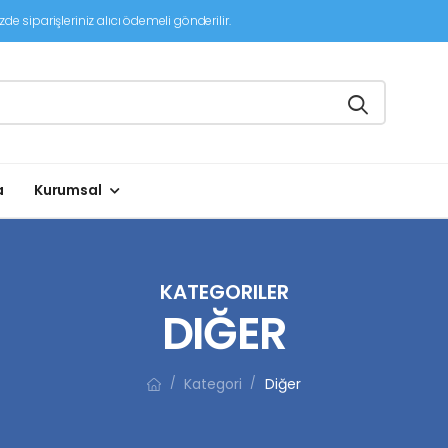
de siparişleriniz alıcı ödemeli gönderilir.
a
Kurumsal
KATEGORILER
DIĞER
Kategori
Diğer
/
/