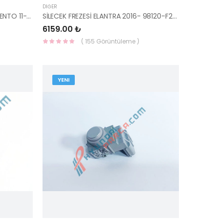
DIĞER
YAĞ FİLTRESİ SPORTAGE 11-/SORENTO 11-/SANTAFE 10- 26320-2F100-HMC
SİLECEK FREZESİ ELANTRA 2016- 98120-F2000-HMC
6159.00 ₺
( 155 Görüntüleme )
YENI