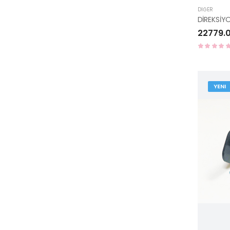
DIĞER
22779.
YENI