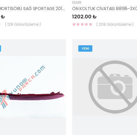
DIĞER
BAGAJ AMORTİSÖRÜ SAĞ SPORTAGE 2011- 81780-3W000-YS
ÖN KOLTUK CİVATASI 88195-3
 ₺
1202.00 ₺
( 129 Görüntüleme )
( 208 Görüntüleme )
YENI