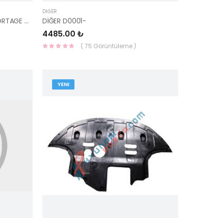
DIĞER
ÇAMURLUK ARKA SOL DODİK SPORTAGE 87741-3U000 -HMC
DİĞER D0001-
4485.00 ₺
( 75 Görüntüleme )
YENI