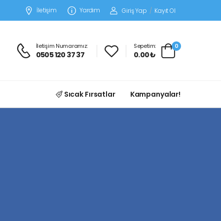
İletişim
Yardım
Giriş Yap
/
Kayıt Ol
İletişim Numaramız:
Sepetim:
0
0505 120 37 37
0.00 ₺
Sıcak Fırsatlar
Kampanyalar!