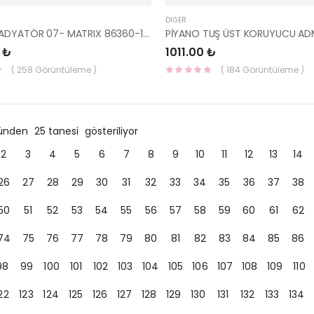
DIĞER
PANJUR RADYATÖR 07- MATRIX 86360-10000-HMC
 ₺
1011.00 ₺
( 258 Görüntüleme )
( 184 Görüntüleme )
ründen
25 tanesi
gösteriliyor
2
3
4
5
6
7
8
9
10
11
12
13
14
26
27
28
29
30
31
32
33
34
35
36
37
38
50
51
52
53
54
55
56
57
58
59
60
61
62
74
75
76
77
78
79
80
81
82
83
84
85
86
98
99
100
101
102
103
104
105
106
107
108
109
110
22
123
124
125
126
127
128
129
130
131
132
133
134