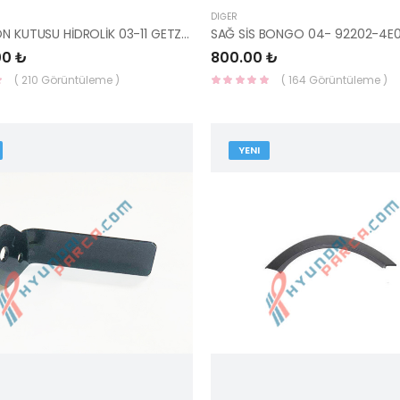
DIĞER
DİREKSİYON KUTUSU HİDROLİK 03-11 GETZ 57700-1C100-YS
SAĞ SİS BONGO 04- 92202-4E
00 ₺
800.00 ₺
( 210 Görüntüleme )
( 164 Görüntüleme )
YENI