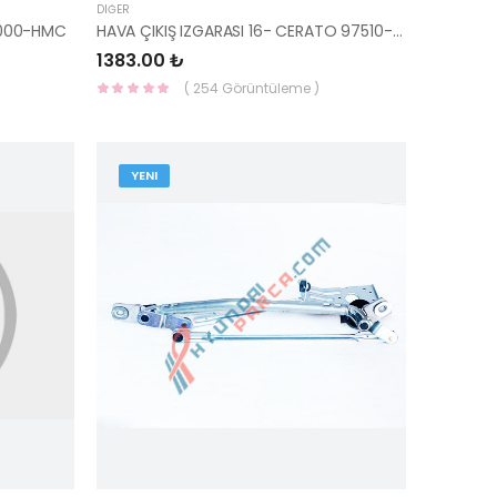
DIĞER
X000-HMC
HAVA ÇIKIŞ IZGARASI 16- CERATO 97510-A7100-HMC
1383.00 ₺
( 254 Görüntüleme )
YENI