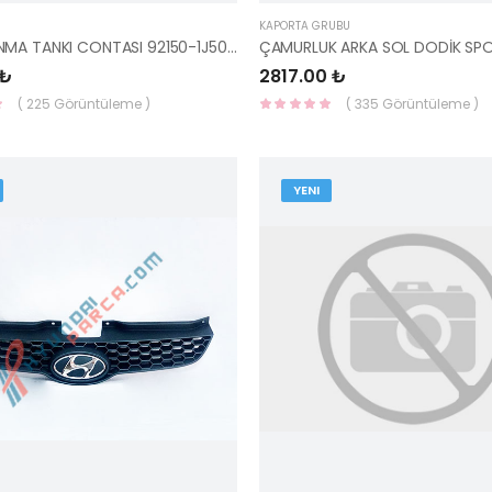
KAPORTA GRUBU
DALGALANMA TANKI CONTASI 92150-1J500-HMC
 ₺
2817.00 ₺
( 225 Görüntüleme )
( 335 Görüntüleme )
YENI