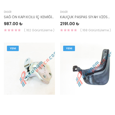
DIĞER
DIĞER
SAĞ ÖN KAPI KOLU İÇ KEMİĞİ CERATO 2016- 82665-A7001-HMC
KAUÇUK PASPAS SİYAH V20STRS-HMC
987.00 ₺
2191.00 ₺
( 162 Görüntüleme )
( 168 Görüntüleme )
YENI
YENI