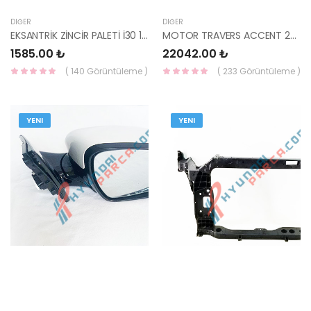
DIĞER
DIĞER
EKSANTRİK ZİNCİR PALETİ İ30 12-16 İX35 TUCSON CEED CERATO 09- GDI 24431-2B600-HM
MOTOR TRAVERS ACCENT 2003-2005 ADMİRA 62410-25703-HMC
1585.00 ₺
22042.00 ₺
( 140 Görüntüleme )
( 233 Görüntüleme )
YENI
YENI