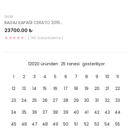
DIĞER
BAGAJ KAPAĞI CERATO 2016- 69200-A7070-HMC
23700.00 ₺
( 145 Görüntüleme )
12020 üründen
25 tanesi
gösteriliyor
1
2
3
4
5
6
7
8
9
10
11
12
13
14
15
16
17
18
19
20
21
22
23
24
25
26
27
28
29
30
31
32
33
34
35
36
37
38
39
40
41
42
43
44
45
46
47
48
49
50
51
52
53
54
55