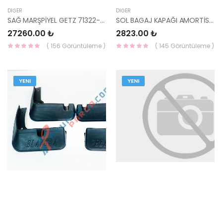
DIĞER
DIĞER
SAĞ MARŞPİYEL GETZ 71322-1C0B0-HMC
SOL BAGAJ KAPAĞI AMORTİSÖRÜ SORENTO 81771-3E021-HMC
27260.00 ₺
2823.00 ₺
( 156 Görüntüleme )
( 145 Görüntüleme )
YENI
YENI