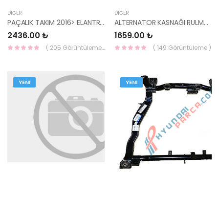
DIĞER
DIĞER
PAÇALIK TAKIM 2016> ELANTRA 86831-F2000-YS
ALTERNATOR KASNAĞI RULMANLI BLUE GETZ CRDI ADG0-96516-YS
2436.00 ₺
1659.00 ₺
( 205 Görüntüleme )
( 149 Görüntüleme )
YENI
YENI