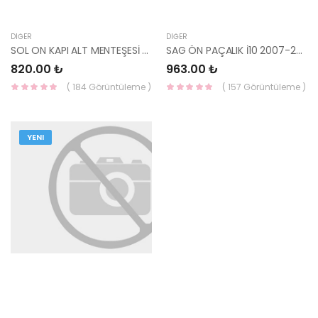
DIĞER
DIĞER
SOL ON KAPI ALT MENTEŞESİ GETZ 79315-1C000-HMC
SAG ÖN PAÇALIK İ10 2007-2011 86832-0X000-HMC
820.00 ₺
963.00 ₺
( 184 Görüntüleme )
( 157 Görüntüleme )
YENI