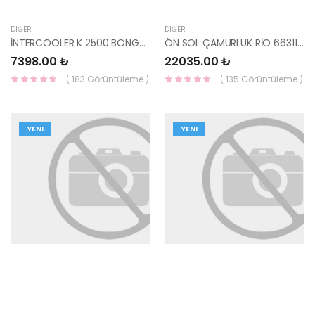
DIĞER
DIĞER
İNTERCOOLER K 2500 BONGO 28190-42760-YS
ÖN SOL ÇAMURLUK RİO 66311-1W150-HMC
7398.00 ₺
22035.00 ₺
( 183 Görüntüleme )
( 135 Görüntüleme )
YENI
YENI