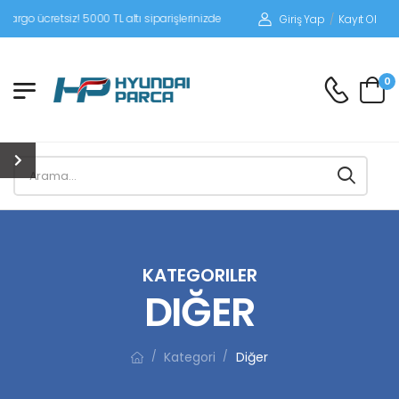
iz! 5000 TL altı siparişlerinizde siparişleriniz alıcı ödemeli gönderilir.
Giriş Yap
/
Kayıt Ol
0
KATEGORILER
DIĞER
Kategori
Diğer
/
/