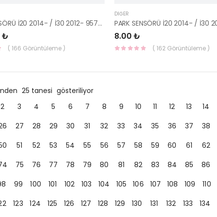
DIĞER
PARK SENSÖRÜ İ20 2014- / İ30 2012- 95720-C8100-HMC
 ₺
8.00 ₺
( 166 Görüntüleme )
( 162 Görüntüleme )
ründen
25 tanesi
gösteriliyor
2
3
4
5
6
7
8
9
10
11
12
13
14
26
27
28
29
30
31
32
33
34
35
36
37
38
50
51
52
53
54
55
56
57
58
59
60
61
62
74
75
76
77
78
79
80
81
82
83
84
85
86
98
99
100
101
102
103
104
105
106
107
108
109
110
22
123
124
125
126
127
128
129
130
131
132
133
134