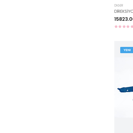
DIĞER
15823.0
YENI