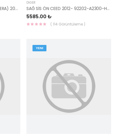
DIĞER
KLİMA KONTROL VALFİ (ACCENT ERA) 2006- 97604-1E300-HMC
SAĞ SİS ÖN CEED 2012- 92202-A2300-HMC
5585.00 ₺
( 114 Görüntüleme )
YENI