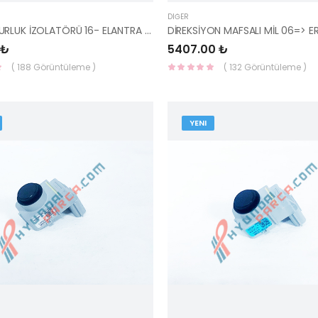
DIĞER
SOL ÇAMURLUK İZOLATÖRÜ 16- ELANTRA 84141-F2000-HMC
 ₺
5407.00 ₺
( 188 Görüntüleme )
( 132 Görüntüleme )
YENI