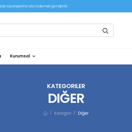
de siparişleriniz alıcı ödemeli gönderilir.
a
Kurumsal
KATEGORILER
DIĞER
Kategori
Diğer
/
/