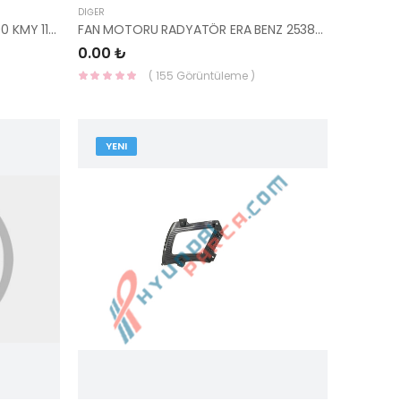
DIĞER
SİLİNDİR KAPAĞI L300 STAREX H100 KMY 11102-10173-YS
FAN MOTORU RADYATÖR ERA BENZ 25386-1E100-HMC
0.00 ₺
( 155 Görüntüleme )
YENI