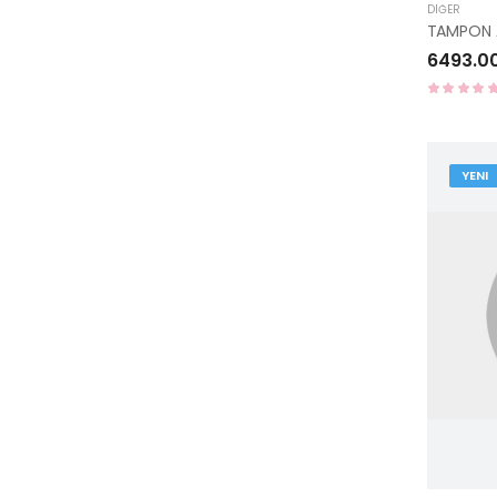
DIĞER
6493.0
YENI