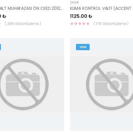
DIĞER
TAMPON ALT MUHAFAZASI ÖN CEED 2012- BÜYÜK 29110-A2200-HMC
0 ₺
1125.00 ₺
( 286 Görüntüleme )
( 176 Görüntüleme )
YENI