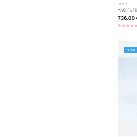
DIĞER
736.00
YENI