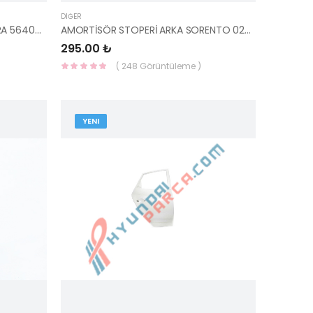
DIĞER
DİREKSİYON MAFSALI MİL 06=> ERA 56400-1E000-MANDO
AMORTİSÖR STOPERİ ARKA SORENTO 02-06 55151-3E001-YS
295.00 ₺
( 248 Görüntüleme )
YENI