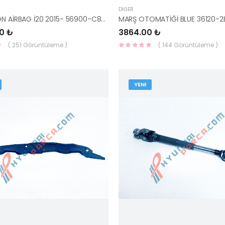
DIĞER
DİREKSİYON AİRBAG İ20 2015- 56900-C8000-HMC
MARŞ OTOMATİĞİ BLUE 36120-
0 ₺
3864.00 ₺
( 251 Görüntüleme )
( 144 Görüntüleme )
YENI