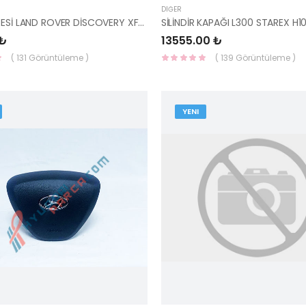
DIĞER
YAĞ FİLTRESİ LAND ROVER DİSCOVERY XF-JDE8751-YS
 ₺
13555.00 ₺
( 131 Görüntüleme )
( 139 Görüntüleme )
YENI