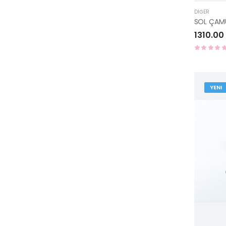
DIĞER
1310.00
YENI