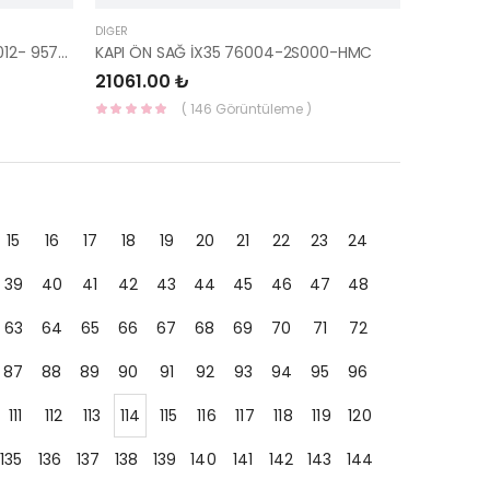
DIĞER
PARK SENSÖRÜ İ20 2014- / İ30 2012- 95720-C8300Y2A-HMC
KAPI ÖN SAĞ İX35 76004-2S000-HMC
21061.00 ₺
( 146 Görüntüleme )
15
16
17
18
19
20
21
22
23
24
39
40
41
42
43
44
45
46
47
48
63
64
65
66
67
68
69
70
71
72
87
88
89
90
91
92
93
94
95
96
111
112
113
114
115
116
117
118
119
120
135
136
137
138
139
140
141
142
143
144