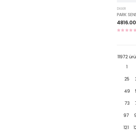
DIĞER
4816.00
11972 ü
1
25
49
73
97
121
1