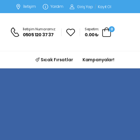
İletişim
Yardım
Giriş Yap
/
Kayıt Ol
İletişim Numaramız:
Sepetim:
0
0505 120 37 37
0.00 ₺
Sıcak Fırsatlar
Kampanyalar!