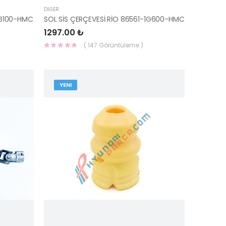
DIĞER
2B100-HMC
SOL SİS ÇERÇEVESİ RİO 86561-1G600-HMC
1297.00 ₺
( 147 Görüntüleme )
YENI